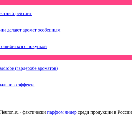
честный рейтинг
они делают аромат особенным
е ошибиться с покупкой
ardrobe (гардеробе ароматов)
мального эффекта
Fleuron.ru - фактически
парфюм лидер
среди продукции в России