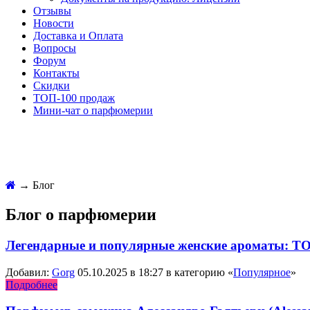
Отзывы
Новости
Доставка и Оплата
Вопросы
Форум
Контакты
Скидки
ТОП-100 продаж
Мини-чат о парфюмерии
→
Блог
Блог о парфюмерии
Легендарные и популярные женские ароматы: Т
Добавил:
Gorg
05.10.2025 в 18:27 в категорию «
Популярное
»
Подробнее