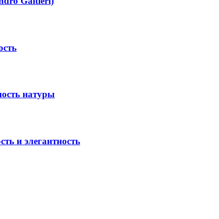
ro Galtieri)
ость
ость натуры
ть и элегантность