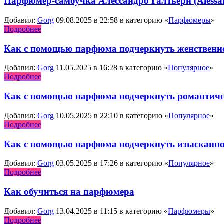
Парфюмер-самоучка Алессандро Галтьери (Alessand
Добавил:
Gorg
09.08.2025 в 22:58 в категорию «
Парфюмеры
»
Подробнее
Как с помощью парфюма подчеркнуть женственн
Добавил:
Gorg
11.05.2025 в 16:28 в категорию «
Популярное
»
Подробнее
Как с помощью парфюма подчеркнуть романтичн
Добавил:
Gorg
10.05.2025 в 22:10 в категорию «
Популярное
»
Подробнее
Как с помощью парфюма подчеркнуть изысканнос
Добавил:
Gorg
03.05.2025 в 17:26 в категорию «
Популярное
»
Подробнее
Как обучиться на парфюмера
Добавил:
Gorg
13.04.2025 в 11:15 в категорию «
Парфюмеры
»
Подробнее