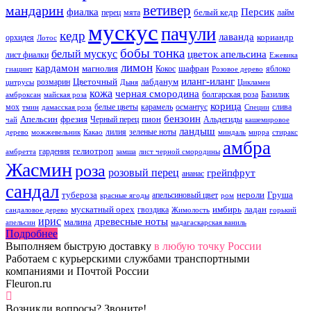
ветивер
мандарин
фиалка
Персик
белый кедр
перец
мята
лайм
мускус
пачули
кедр
лаванда
кориандр
орхидея
Лотос
бобы тонка
белый мускус
цветок апельсина
лист фиалки
Ежевика
лимон
кардамон
магнолия
шафран
Кокос
яблоко
гиацинт
Розовое дерево
иланг-иланг
Цветочный
лабданум
розмарин
цитрусы
Дыня
Цикламен
кожа
черная смородина
болгарская роза
Базилик
амброксан
майская роза
корица
мох
белые цветы
карамель
османтус
слива
тмин
дамасская роза
Специи
бензоин
Апельсин
фрезия
пион
Черный перец
Альдегиды
чай
кашемировое
ландыш
лилия
зеленые ноты
дерево
можжевельник
Какао
миндаль
мирра
стиракс
амбра
гелиотроп
гардения
амбретта
замша
лист черной смородины
Жасмин
роза
розовый перец
грейпфрут
ананас
сандал
тубероза
нероли
Груша
апельсиновый цвет
красные ягоды
ром
мускатный орех
имбирь
ладан
гвоздика
сандаловое дерево
Жимолость
горький
ирис
древесные ноты
малина
апельсин
мадагаскарская ваниль
Подробнее
Выполняем быструю доставку
в любую точку России
Работаем с курьерскими службами транспортными
компаниями и Почтой России
Fleuron.ru
Возникли вопросы? Звоните!