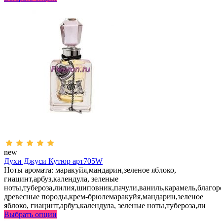
new
Духи Джуси Кутюр арт705W
Ноты аромата: маракуйя,мандарин,зеленое яблоко,
гиацинт,арбуз,календула, зеленые
ноты,тубероза,лилия,шиповник,пачули,ваниль,карамель,благо
древесные породы,крем-брюлемаракуйя,мандарин,зеленое
яблоко, гиацинт,арбуз,календула, зеленые ноты,тубероза,ли
Выбрать опции