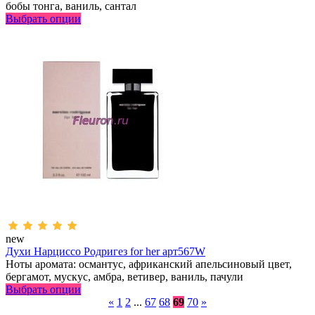
бобы тонга, ваниль, сантал
Выбрать опции
new
Духи Нарциссо Родригез for her арт567W
Ноты аромата: османтус, африканский апельсиновый цвет,
бергамот, мускус, амбра, ветивер, ваниль, пачули
Выбрать опции
«
1
2
...
67
68
69
70
»