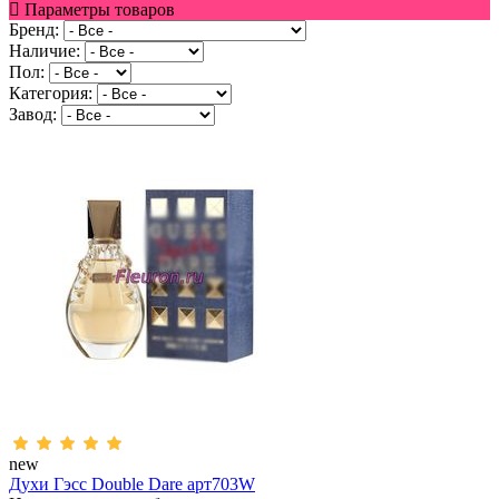
Параметры товаров
Бренд:
Наличие:
Пол:
Категория:
Завод:
new
Духи Гэсс Double Dare арт703W