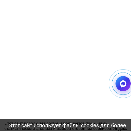
Этот сайт испольузет cookie и пользуется функциями
Этот сайт использует файлы cookies для более
статистического анализа и выбора сторонних сервисов: Яндекс