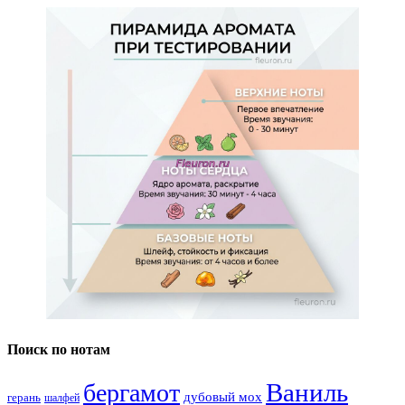
Поиск по нотам
Ваниль
бергамот
дубовый мох
герань
шалфей