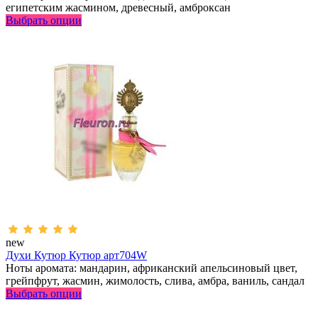
египетским жасмином, древесный, амброксан
Выбрать опции
new
Духи Кутюр Кутюр арт704W
Ноты аромата: мандарин, африканский апельсиновый цвет,
грейпфрут, жасмин, жимолость, слива, амбра, ваниль, сандал
Выбрать опции