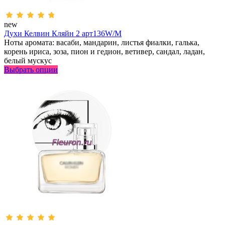
new
Духи Келвин Кляйн 2 арт136W/M
Ноты аромата: васаби, мандарин, листья фиалки, галька,
корень ириса, зоза, пион и гедион, ветивер, сандал, ладан,
белый мускус
Выбрать опции