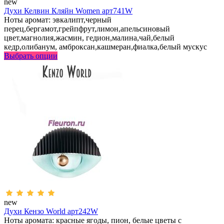
new
Духи Келвин Кляйн Women арт741W
Ноты аромат: эвкалипт,черный
перец,бергамот,грейпфрут,лимон,апельсиновый
цвет,магнолия,жасмин, гедион,малина,чай,белый
кедр,олибанум, амброксан,кашмеран,фиалка,белый мускус
Выбрать опции
new
Духи Кензо World арт242W
Ноты аромата: красные ягоды, пион, белые цветы с