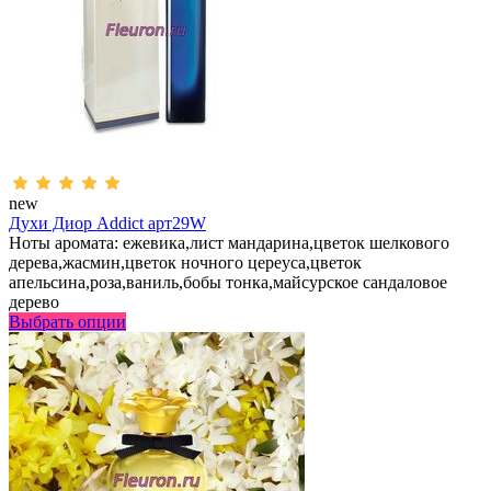
new
Духи Диор Addict арт29W
Ноты аромата: ежевика,лист мандарина,цветок шелкового
дерева,жасмин,цветок ночного цереуса,цветок
апельсина,роза,ваниль,бобы тонка,майсурское сандаловое
дерево
Выбрать опции