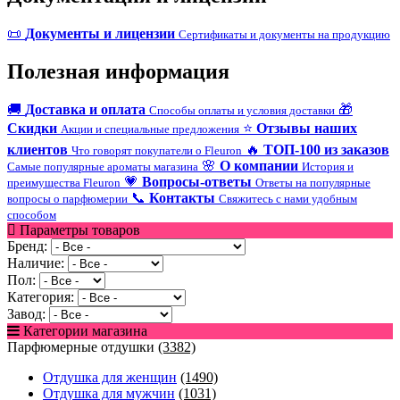
📜
Документы и лицензии
Сертификаты и документы на продукцию
Полезная информация
🚚
Доставка и оплата
🎁
Способы оплаты и условия доставки
Скидки
⭐
Отзывы наших
Акции и специальные предложения
клиентов
🔥
ТОП-100 из заказов
Что говорят покупатели о Fleuron
🌸
О компании
Самые популярные ароматы магазина
История и
💗
Вопросы-ответы
преимущества Fleuron
Ответы на популярные
📞
Контакты
вопросы о парфюмерии
Свяжитесь с нами удобным
способом
Параметры товаров
Бренд:
Наличие:
Пол:
Категория:
Завод:
Категории магазина
Парфюмерные отдушки
(3382)
Отдушка для женщин
(1490)
Отдушка для мужчин
(1031)