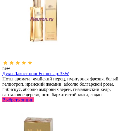
new
Духи Лакост pour Femme арт33W
Ноты аромата: ямайский перец, пурпурная фрезия, белый
гелиотроп, иранский жасмин, абсолю болгарской розы,
гибискус, абсолю амбровых зерен, гималайский кедр,
санталовое дерево, нота бархатистой кожи, ладан
Выбрать опции