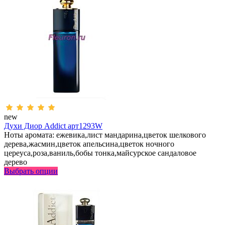
new
Духи Диор Addict арт1293W
Ноты аромата: ежевика,лист мандарина,цветок шелкового
дерева,жасмин,цветок апельсина,цветок ночного
цереуса,роза,ваниль,бобы тонка,майсурское сандаловое
дерево
Выбрать опции