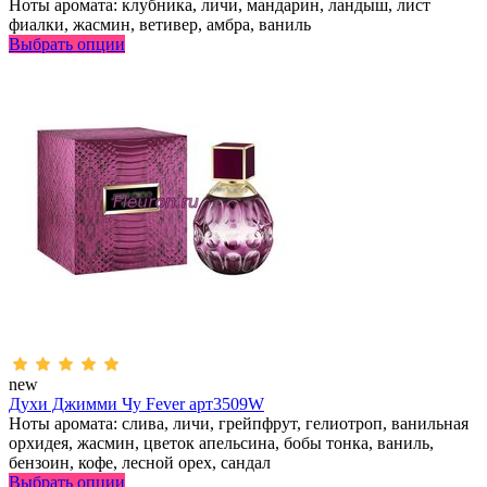
Ноты аромата: клубника, личи, мандарин, ландыш, лист
фиалки, жасмин, ветивер, амбра, ваниль
Выбрать опции
new
Духи Джимми Чу Fever арт3509W
Ноты аромата: слива, личи, грейпфрут, гелиотроп, ванильная
орхидея, жасмин, цветок апельсина, бобы тонка, ваниль,
бензоин, кофе, лесной орех, сандал
Выбрать опции