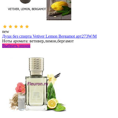
new
Духи без спирта Vetiver Lemon Bergamot арт273W/M
Ноты аромата: ветивер,лимон,бергамот
Выбрать опции