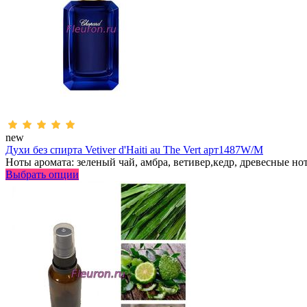
new
Духи без спирта Vetiver d'Haiti au The Vert арт1487W/M
Ноты аромата: зеленый чай, амбра, ветивер,кедр, древесные но
Выбрать опции