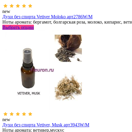
new
Духи без спирта Vetiver Moloko арт2786W/M
Ноты аромата: бергамот, болгарская роза, молоко, кипарис, вет
Выбрать опции
new
Духи без спирта Vetiver, Musk арт3943W/M
Ноты аромата: ветивер,мускус