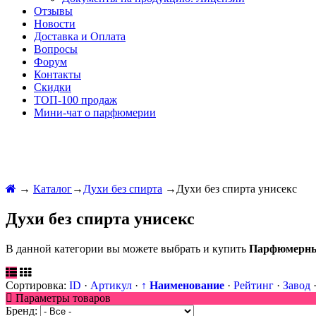
Отзывы
Новости
Доставка и Оплата
Вопросы
Форум
Контакты
Скидки
ТОП-100 продаж
Мини-чат о парфюмерии
→
Каталог
→
Духи без спирта
→
Духи без спирта унисекс
Духи без спирта унисекс
В данной категории вы можете выбрать и купить
Парфюмерный
Сортировка:
ID
·
Артикул
·
↑ Наименование
·
Рейтинг
·
Завод
Параметры товаров
Бренд: