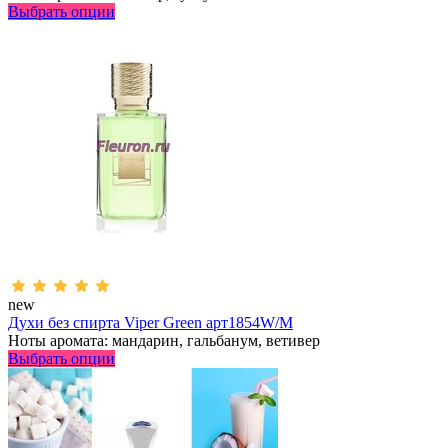
Выбрать опции
new
Духи без спирта Viper Green арт1854W/M
Ноты аромата: мандарин, гальбанум, ветивер
Выбрать опции