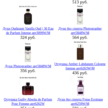
513 руб.
Духи Oudgasm Vanilla Oud | 36 Eau
Духи без спирта Photographer
de Parfum Intense арт3099W/M
арт5848W/M
324 руб.
564 руб.
Отдушка Amber Labdanum Cologne
Духи Photographer арт5848W/M
Intense арт6263W/M
356 руб.
436 руб.
Отдушка Guilty Absolu de Parfum
Духи без спирта Figue Erotique
Pour Femme арт6262W
арт6259W/M