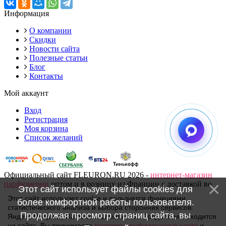
Информация
О компании
Скидки
Новости сайта
Полезные статьи
Блог
Контакты
Мой аккаунт
Вход
Регистрация
Моя корзина
Список желаний
Официальный сайт FLEURON.RU 2026 -
интернет-магазин
парфюмерии
оптом и в розницу из Франции с доставкой во
Этот сайт использует файлы cookies для
все регионы России. Часто покупают: Москва, Екатеринбург,
Этот сайт испольузет cookie и пользуется функциями
более комфортной работы пользователя.
Чебоксары, Нижний Новгород, Челябинск, Томск, Тюмень,
статистического анализа и выбора сторонних сервисов:
Якутия, Владивосток, Пермь, Пенза, Владимир, Иваново,
Продолжая просмотр страниц сайта, вы
Яндекс Метрика, Rambler и Liveinternet. Продолжая находится
Саратов, Самара, Мурманск, Краснодар, Ростов-на-Дону,
на сайте, Вы принимаете
политику конфиденциальности
и