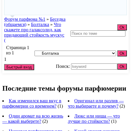
Форум парфюма №1
»
Беседка
(общаемся)
»
Болталка
»
Что
скажете про галаксолид, как
придающий стойкость мускус
(
Страница
1
из
1
1
Поиск:
Последние темы форумы парфюмерии
Как изменился ваш вкус в
Оригинал или разлив —
парфюмерии со временем?
(1)
что выбираете и почему?
(2)
Один аромат на всю жизнь
Люкс или ниша — что
— какой выберете?
(2)
лучше по стойкости?
(1)