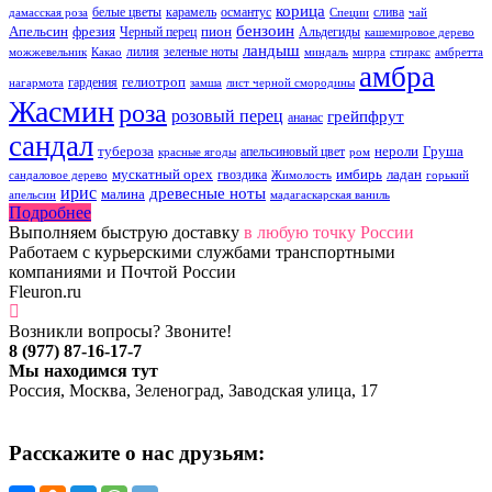
корица
белые цветы
карамель
османтус
слива
дамасская роза
Специи
чай
бензоин
Апельсин
фрезия
пион
Черный перец
Альдегиды
кашемировое дерево
ландыш
лилия
зеленые ноты
можжевельник
Какао
миндаль
мирра
стиракс
амбретта
амбра
гелиотроп
гардения
нагармота
замша
лист черной смородины
Жасмин
роза
розовый перец
грейпфрут
ананас
сандал
тубероза
нероли
Груша
апельсиновый цвет
красные ягоды
ром
мускатный орех
имбирь
ладан
гвоздика
сандаловое дерево
Жимолость
горький
ирис
древесные ноты
малина
апельсин
мадагаскарская ваниль
Подробнее
Выполняем быструю доставку
в любую точку России
Работаем с курьерскими службами транспортными
компаниями и Почтой России
Fleuron.ru
Возникли вопросы? Звоните!
8 (977) 87-16-17-7
Мы находимся тут
Россия, Москва, Зеленоград, Заводская улица, 17
Расскажите о нас друзьям: