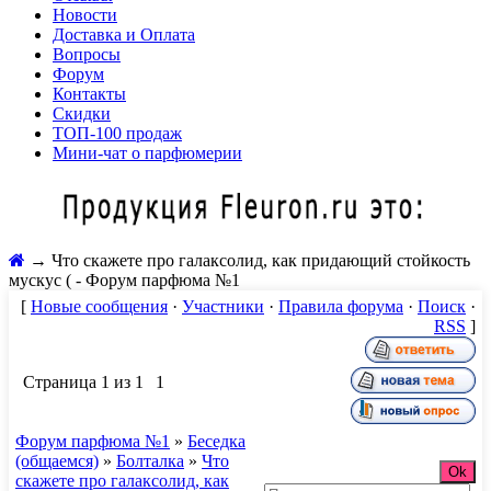
Новости
Доставка и Оплата
Вопросы
Форум
Контакты
Скидки
ТОП-100 продаж
Мини-чат о парфюмерии
→
Что скажете про галаксолид, как придающий стойкость
мускус ( - Форум парфюма №1
[
Новые сообщения
·
Участники
·
Правила форума
·
Поиск
·
RSS
]
Страница
1
из
1
1
Форум парфюма №1
»
Беседка
(общаемся)
»
Болталка
»
Что
скажете про галаксолид, как