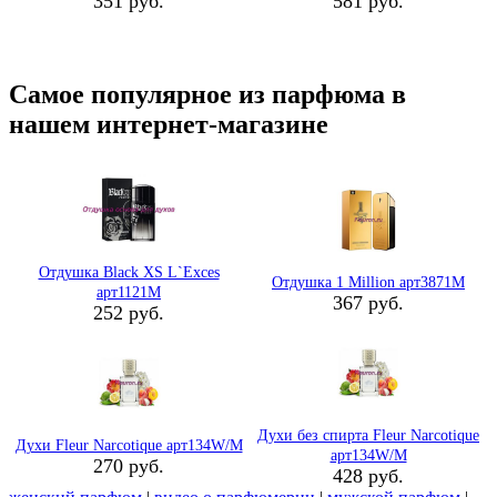
351 руб.
581 руб.
Самое популярное из парфюма в
нашем интернет-магазине
Отдушка Black XS L`Exces
Отдушка 1 Million арт3871M
арт1121M
367 руб.
252 руб.
Духи без спирта Fleur Narcotique
Духи Fleur Narcotique арт134W/M
арт134W/M
270 руб.
428 руб.