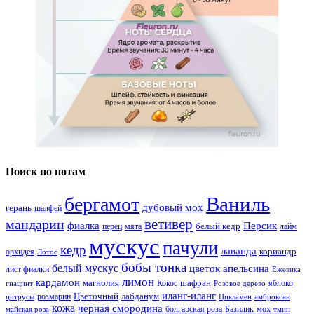
Поиск по нотам
Ваниль
бергамот
дубовый мох
герань
шалфей
ветивер
мандарин
фиалка
Персик
белый кедр
перец
мята
лайм
мускус
пачули
кедр
лаванда
кориандр
орхидея
Лотос
бобы тонка
белый мускус
цветок апельсина
лист фиалки
Ежевика
лимон
кардамон
магнолия
шафран
Кокос
яблоко
гиацинт
Розовое дерево
иланг-иланг
Цветочный
лабданум
розмарин
цитрусы
Цикламен
амброксан
кожа
черная смородина
болгарская роза
Базилик
мох
майская роза
тмин