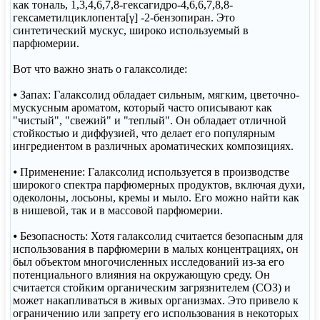
как тональ, 1,3,4,6,7,8-гексагидро-4,6,6,7,8,8-
гексаметилциклопента[γ] -2-бензопиран. Это
синтетический мускус, широко используемый в
парфюмерии.
Вот что важно знать о галаксолиде:
⦁ Запах: Галаксолид обладает сильным, мягким, цветочно-
мускусным ароматом, который часто описывают как
"чистый", "свежий" и "теплый". Он обладает отличной
стойкостью и диффузией, что делает его популярным
ингредиентом в различных ароматических композициях.
⦁ Применение: Галаксолид используется в производстве
широкого спектра парфюмерных продуктов, включая духи,
одеколоны, лосьоны, кремы и мыло. Его можно найти как
в нишевой, так и в массовой парфюмерии.
⦁ Безопасность: Хотя галаксолид считается безопасным для
использования в парфюмерии в малых концентрациях, он
был объектом многочисленных исследований из-за его
потенциального влияния на окружающую среду. Он
считается стойким органическим загрязнителем (СОЗ) и
может накапливаться в живых организмах. Это привело к
ограничению или запрету его использования в некоторых