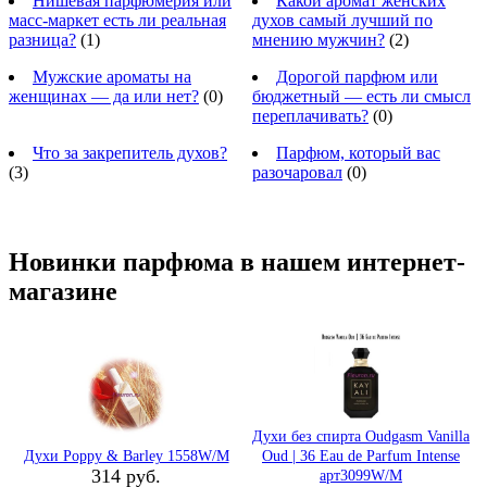
Нишевая парфюмерия или
Какой аромат женских
масс-маркет есть ли реальная
духов самый лучший по
разница?
(1)
мнению мужчин?
(2)
Мужские ароматы на
Дорогой парфюм или
женщинах — да или нет?
(0)
бюджетный — есть ли смысл
переплачивать?
(0)
Что за закрепитель духов?
Парфюм, который вас
(3)
разочаровал
(0)
Новинки парфюма в нашем интернет-
магазине
Духи без спирта Oudgasm Vanilla
Духи Poppy & Barley 1558W/M
Oud | 36 Eau de Parfum Intense
314 руб.
арт3099W/M