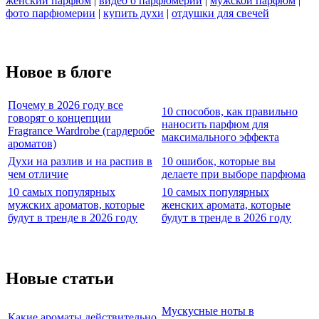
женский парфюм
|
видео о парфюмерии
|
мужской парфюм
|
фото парфюмерии
|
купить духи
|
отдушки для свечей
Новое в блоге
Почему в 2026 году все
10 способов, как правильно
говорят о концепции
наносить парфюм для
Fragrance Wardrobe (гардеробе
максимального эффекта
ароматов)
Духи на разлив и на распив в
10 ошибок, которые вы
чем отличие
делаете при выборе парфюма
10 самых популярных
10 самых популярных
мужских ароматов, которые
женских аромата, которые
будут в тренде в 2026 году
будут в тренде в 2026 году
Новые статьи
Мускусные ноты в
Какие ароматы действительно