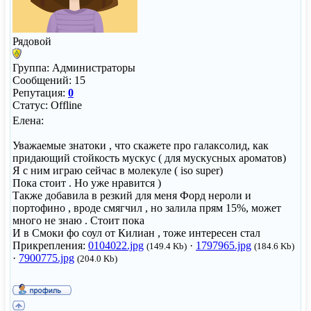
Рядовой
Группа: Администраторы
Сообщений:
15
Репутация:
0
Статус:
Offline
Елена:
Уважаемые знатоки , что скажете про галаксолид, как
придающий стойкость мускус ( для мускусных ароматов)
Я с ним играю сейчас в молекуле ( iso super)
Пока стоит . Но уже нравится )
Также добавила в резкий для меня Форд нероли и
портофино , вроде смягчил , но залила прям 15%, может
много не знаю . Стоит пока
И в Смоки фо соул от Килиан , тоже интересен стал
Прикрепления:
0104022.jpg
·
1797965.jpg
(149.4 Kb)
(184.6 Kb)
·
7900775.jpg
(204.0 Kb)