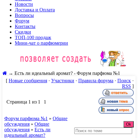
Новости
Доставка и Оплата
Вопросы
Форум
Контакты
Скидки
ТОП-100 продаж
Мини-чат о парфюмерии
→
Есть ли идеальный аромат? - Форум парфюма №1
[
Новые сообщения
·
Участники
·
Правила форума
·
Поиск
·
RSS
]
Страница
1
из
1
1
Форум парфюма №1
»
Общие
обсуждения
»
Общие
обсуждения
»
Есть ли
идеальный аромат?