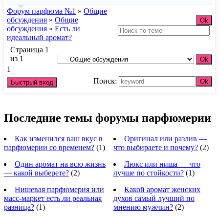
Форум парфюма №1
»
Общие
обсуждения
»
Общие
обсуждения
»
Есть ли
идеальный аромат?
Страница
1
из
1
1
Поиск:
Последние темы форумы парфюмерии
Как изменился ваш вкус в
Оригинал или разлив —
парфюмерии со временем?
(1)
что выбираете и почему?
(2)
Один аромат на всю жизнь
Люкс или ниша — что
— какой выберете?
(2)
лучше по стойкости?
(1)
Нишевая парфюмерия или
Какой аромат женских
масс-маркет есть ли реальная
духов самый лучший по
разница?
(1)
мнению мужчин?
(2)