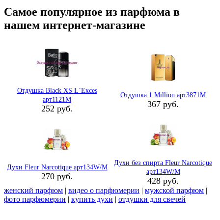
Самое популярное из парфюма в
нашем интернет-магазине
Отдушка Black XS L`Exces
Отдушка 1 Million арт3871M
арт1121M
367 руб.
252 руб.
Духи без спирта Fleur Narcotique
Духи Fleur Narcotique арт134W/M
арт134W/M
270 руб.
428 руб.
женский парфюм
|
видео о парфюмерии
|
мужской парфюм
|
фото парфюмерии
|
купить духи
|
отдушки для свечей