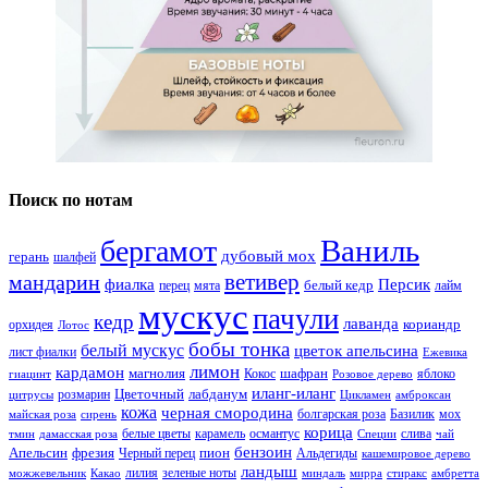
Поиск по нотам
Ваниль
бергамот
дубовый мох
герань
шалфей
ветивер
мандарин
фиалка
Персик
белый кедр
перец
мята
лайм
мускус
пачули
кедр
лаванда
кориандр
орхидея
Лотос
бобы тонка
белый мускус
цветок апельсина
лист фиалки
Ежевика
лимон
кардамон
магнолия
шафран
Кокос
яблоко
гиацинт
Розовое дерево
иланг-иланг
Цветочный
лабданум
розмарин
цитрусы
Цикламен
амброксан
кожа
черная смородина
болгарская роза
Базилик
мох
майская роза
сирень
корица
белые цветы
карамель
османтус
слива
тмин
дамасская роза
Специи
чай
бензоин
Апельсин
фрезия
пион
Черный перец
Альдегиды
кашемировое дерево
ландыш
лилия
зеленые ноты
можжевельник
Какао
миндаль
мирра
стиракс
амбретта