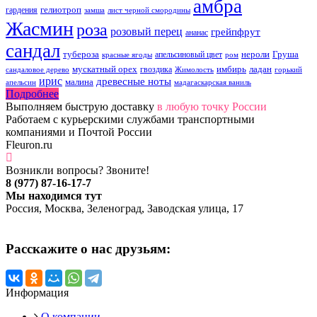
амбра
гелиотроп
гардения
замша
лист черной смородины
Жасмин
роза
розовый перец
грейпфрут
ананас
сандал
тубероза
нероли
Груша
апельсиновый цвет
красные ягоды
ром
мускатный орех
имбирь
ладан
гвоздика
сандаловое дерево
Жимолость
горький
ирис
древесные ноты
малина
апельсин
мадагаскарская ваниль
Подробнее
Выполняем быструю доставку
в любую точку России
Работаем с курьерскими службами транспортными
компаниями и Почтой России
Fleuron.ru
Возникли вопросы? Звоните!
8 (977) 87-16-17-7
Мы находимся тут
Россия, Москва, Зеленоград, Заводская улица, 17
Расскажите о нас друзьям:
Информация
О компании