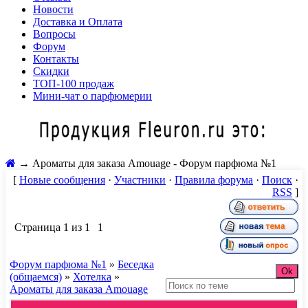
Новости
Доставка и Оплата
Вопросы
Форум
Контакты
Скидки
ТОП-100 продаж
Мини-чат о парфюмерии
→
Ароматы для заказа Amouage - Форум парфюма №1
[
Новые сообщения
·
Участники
·
Правила форума
·
Поиск
·
RSS
]
Страница
1
из
1
1
Форум парфюма №1
»
Беседка
(общаемся)
»
Хотелка
»
Ароматы для заказа Amouage