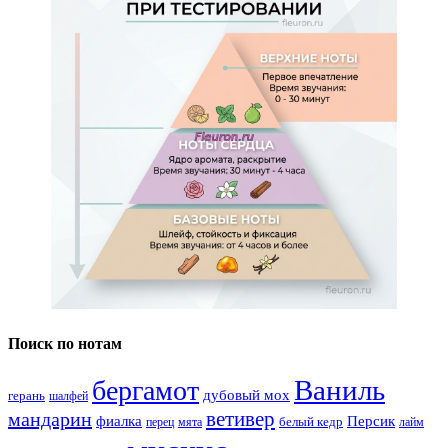
Поиск по нотам
Ваниль
бергамот
дубовый мох
герань
шалфей
ветивер
мандарин
фиалка
Персик
белый кедр
перец
мята
лайм