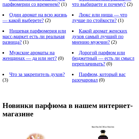
парфюмерии со временем?
(1)
что выбираете и почему?
(2)
Один аромат на всю жизнь
Люкс или ниша — что
— какой выберете?
(2)
лучше по стойкости?
(1)
Нишевая парфюмерия или
Какой аромат женских
масс-маркет есть ли реальная
духов самый лучший по
разница?
(1)
мнению мужчин?
(2)
Мужские ароматы на
Дорогой парфюм или
женщинах — да или нет?
(0)
бюджетный — есть ли смысл
переплачивать?
(0)
Что за закрепитель духов?
Парфюм, который вас
(3)
разочаровал
(0)
Новинки парфюма в нашем интернет-
магазине