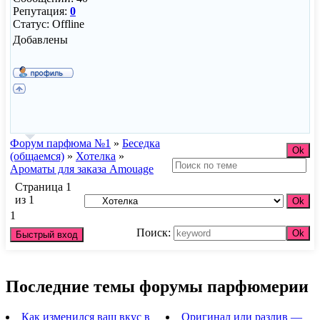
Репутация:
0
Статус:
Offline
Добавлены
Форум парфюма №1
»
Беседка
(общаемся)
»
Хотелка
»
Ароматы для заказа Amouage
Страница
1
из
1
1
Поиск:
Последние темы форумы парфюмерии
Как изменился ваш вкус в
Оригинал или разлив —