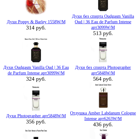
Духи без спирта Oudgasm Vanilla
Духи Poppy & Barley 1558W/M
Oud | 36 Eau de Parfum Intense
314 руб.
арт3099W/M
513 руб.
Духи Oudgasm Vanilla Oud | 36 Eau
Духи без спирта Photographer
de Parfum Intense арт3099W/M
арт5848W/M
324 руб.
564 руб.
Отдушка Amber Labdanum Cologne
Духи Photographer арт5848W/M
Intense арт6263W/M
356 руб.
436 руб.