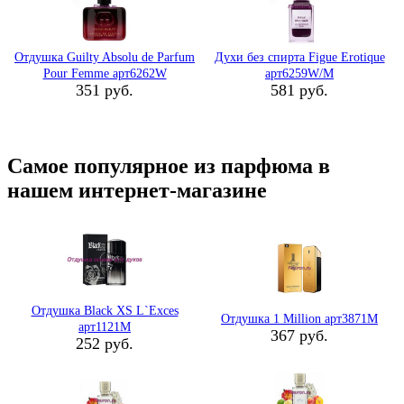
Отдушка Guilty Absolu de Parfum
Духи без спирта Figue Erotique
Pour Femme арт6262W
арт6259W/M
351 руб.
581 руб.
Самое популярное из парфюма в
нашем интернет-магазине
Отдушка Black XS L`Exces
Отдушка 1 Million арт3871M
арт1121M
367 руб.
252 руб.