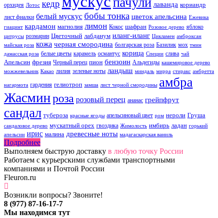
мускус
пачули
кедр
лаванда
кориандр
орхидея
Лотос
бобы тонка
белый мускус
цветок апельсина
лист фиалки
Ежевика
лимон
кардамон
магнолия
шафран
Кокос
яблоко
гиацинт
Розовое дерево
иланг-иланг
Цветочный
лабданум
розмарин
цитрусы
Цикламен
амброксан
кожа
черная смородина
болгарская роза
Базилик
мох
майская роза
тмин
корица
белые цветы
карамель
османтус
слива
дамасская роза
Специи
чай
бензоин
Апельсин
фрезия
пион
Черный перец
Альдегиды
кашемировое дерево
ландыш
лилия
зеленые ноты
можжевельник
Какао
миндаль
мирра
стиракс
амбретта
амбра
гелиотроп
гардения
нагармота
замша
лист черной смородины
Жасмин
роза
розовый перец
грейпфрут
ананас
сандал
тубероза
нероли
Груша
апельсиновый цвет
красные ягоды
ром
мускатный орех
имбирь
ладан
гвоздика
сандаловое дерево
Жимолость
горький
ирис
древесные ноты
малина
апельсин
мадагаскарская ваниль
Подробнее
Выполняем быструю доставку
в любую точку России
Работаем с курьерскими службами транспортными
компаниями и Почтой России
Fleuron.ru
Возникли вопросы? Звоните!
8 (977) 87-16-17-7
Мы находимся тут