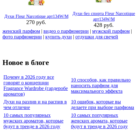
Духи без спирта Fleur Narcotique
Духи Fleur Narcotique арт134W/M
арт134W/M
270 руб.
428 руб.
женский парфюм
|
видео о парфюмерии
|
мужской парфюм
|
фото парфюмерии
|
купить духи
|
отдушки для свечей
Новое в блоге
Почему в 2026 году все
10 способов, как правильно
говорят о концепции
наносить парфюм для
Fragrance Wardrobe (гардеробе
максимального эффекта
ароматов)
Духи на разлив и на распив в
10 ошибок, которые вы
чем отличие
делаете при выборе парфюма
10 самых популярных
10 самых популярных
мужских ароматов, которые
женских аромата, которые
будут в тренде в 2026 году
будут в тренде в 2026 году