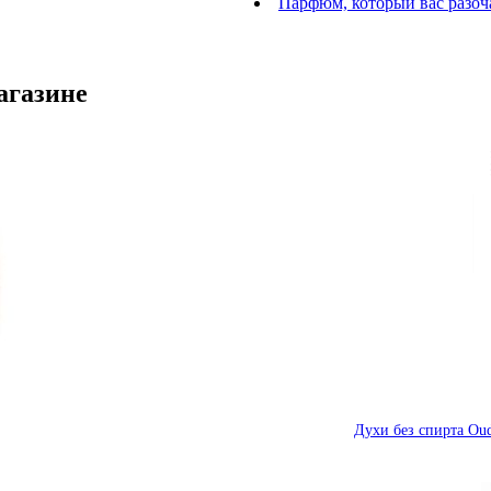
Парфюм, который вас разоч
агазине
Духи без спирта Oud