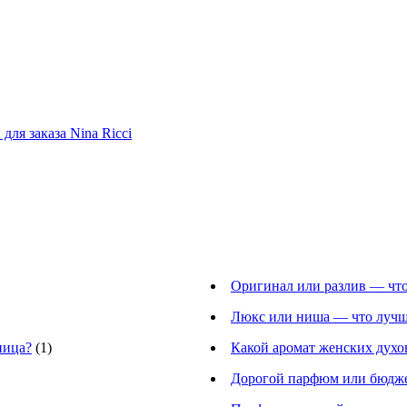
для заказа Nina Ricci
Оригинал или разлив — что
Люкс или ниша — что лучш
ница?
(1)
Какой аромат женских дух
Дорогой парфюм или бюдже