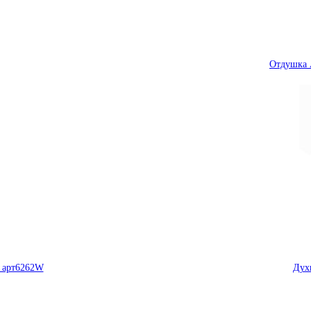
Отдушка 
e арт6262W
Духи