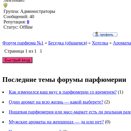
Лейтенант
Группа: Администраторы
Сообщений:
40
Репутация:
0
Статус:
Offline
Форум парфюма №1
»
Беседка (общаемся)
»
Хотелка
»
Ароматы 
Страница
1
из
1
1
Последние темы форумы парфюмерии
Как изменился ваш вкус в парфюмерии со временем?
(1)
Один аромат на всю жизнь — какой выберете?
(2)
Нишевая парфюмерия или масс-маркет есть ли реальная раз
Мужские ароматы на женщинах — да или нет?
(0)