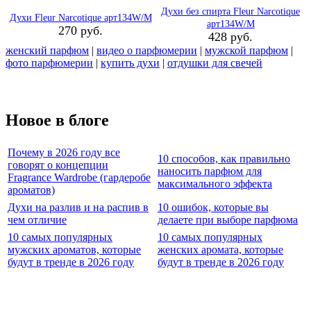
Духи без спирта Fleur Narcotique
Духи Fleur Narcotique арт134W/M
арт134W/M
270 руб.
428 руб.
женский парфюм
|
видео о парфюмерии
|
мужской парфюм
|
фото парфюмерии
|
купить духи
|
отдушки для свечей
Новое в блоге
Почему в 2026 году все
10 способов, как правильно
говорят о концепции
наносить парфюм для
Fragrance Wardrobe (гардеробе
максимального эффекта
ароматов)
Духи на разлив и на распив в
10 ошибок, которые вы
чем отличие
делаете при выборе парфюма
10 самых популярных
10 самых популярных
мужских ароматов, которые
женских аромата, которые
будут в тренде в 2026 году
будут в тренде в 2026 году