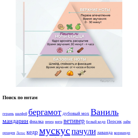
Поиск по нотам
Ваниль
бергамот
дубовый мох
герань
шалфей
ветивер
мандарин
фиалка
Персик
белый кедр
перец
мята
лайм
мускус
пачули
кедр
лаванда
кориандр
орхидея
Лотос