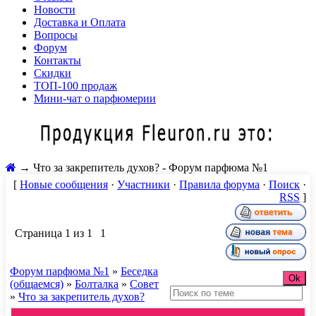
Новости
Доставка и Оплата
Вопросы
Форум
Контакты
Скидки
ТОП-100 продаж
Мини-чат о парфюмерии
→
Что за закрепитель духов? - Форум парфюма №1
[
Новые сообщения
·
Участники
·
Правила форума
·
Поиск
·
RSS
]
Страница
1
из
1
1
Форум парфюма №1
»
Беседка
(общаемся)
»
Болталка
»
Совет
»
Что за закрепитель духов?