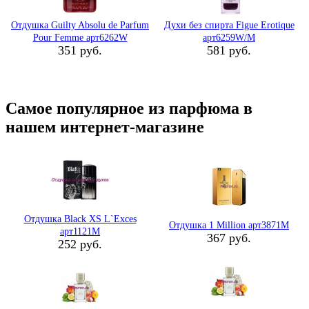
Отдушка Guilty Absolu de Parfum
Духи без спирта Figue Erotique
Pour Femme арт6262W
арт6259W/M
351 руб.
581 руб.
Самое популярное из парфюма в
нашем интернет-магазине
Отдушка Black XS L`Exces
Отдушка 1 Million арт3871M
арт1121M
367 руб.
252 руб.