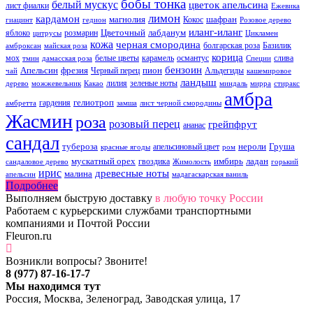
бобы тонка
белый мускус
цветок апельсина
лист фиалки
Ежевика
лимон
кардамон
магнолия
шафран
Кокос
гиацинт
гедион
Розовое дерево
иланг-иланг
Цветочный
лабданум
яблоко
розмарин
цитрусы
Цикламен
кожа
черная смородина
болгарская роза
Базилик
амброксан
майская роза
корица
мох
белые цветы
карамель
османтус
слива
тмин
дамасская роза
Специи
бензоин
Апельсин
фрезия
пион
Черный перец
Альдегиды
чай
кашемировое
ландыш
лилия
зеленые ноты
дерево
можжевельник
Какао
миндаль
мирра
стиракс
амбра
гелиотроп
гардения
амбретта
замша
лист черной смородины
Жасмин
роза
розовый перец
грейпфрут
ананас
сандал
тубероза
нероли
Груша
апельсиновый цвет
красные ягоды
ром
мускатный орех
имбирь
ладан
гвоздика
сандаловое дерево
Жимолость
горький
ирис
древесные ноты
малина
апельсин
мадагаскарская ваниль
Подробнее
Выполняем быструю доставку
в любую точку России
Работаем с курьерскими службами транспортными
компаниями и Почтой России
Fleuron.ru
Возникли вопросы? Звоните!
8 (977) 87-16-17-7
Мы находимся тут
Россия, Москва, Зеленоград, Заводская улица, 17