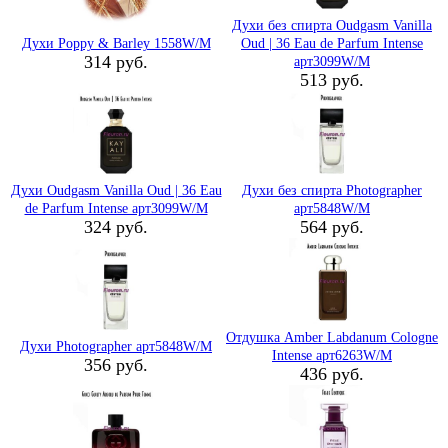
Духи без спирта Oudgasm Vanilla
Духи Poppy & Barley 1558W/M
Oud | 36 Eau de Parfum Intense
314 руб.
арт3099W/M
513 руб.
Духи Oudgasm Vanilla Oud | 36 Eau
Духи без спирта Photographer
de Parfum Intense арт3099W/M
арт5848W/M
324 руб.
564 руб.
Отдушка Amber Labdanum Cologne
Духи Photographer арт5848W/M
Intense арт6263W/M
356 руб.
436 руб.