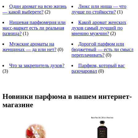
Один аромат на всю жизнь
Люкс или ниша — что
— какой выберете?
(2)
лучше по стойкости?
(1)
Нишевая парфюмерия или
Какой аромат женских
масс-маркет есть ли реальная
духов самый лучший по
разница?
(1)
мнению мужчин?
(2)
Мужские ароматы на
Дорогой парфюм или
женщинах — да или нет?
(0)
бюджетный — есть ли смысл
переплачивать?
(0)
Что за закрепитель духов?
Парфюм, который вас
(3)
разочаровал
(0)
Новинки парфюма в нашем интернет-
магазине