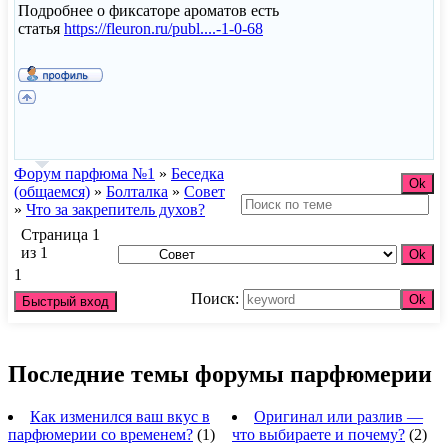
Подробнее о фиксаторе ароматов есть
статья
https://fleuron.ru/publ....-1-0-68
Форум парфюма №1
»
Беседка
(общаемся)
»
Болталка
»
Совет
»
Что за закрепитель духов?
Страница
1
из
1
1
Поиск:
Последние темы форумы парфюмерии
Как изменился ваш вкус в
Оригинал или разлив —
парфюмерии со временем?
(1)
что выбираете и почему?
(2)