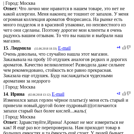
| Город: Москва
Ответ
: Что лично мне нравится в нашем товаре, это нет не
какой аллергии. Меня наконец не тошнит от запахов. У меня
огромная коллекция ароматов Флорисанса. На рынке есть
много подделок и в красивой упаковке, но неизвестного из
чего они сделаны. Поэтому дорогие мои клиенты я очень
радуюсь вашим отзывам. То что вы нашли и выбрали наш
магазин.
15
.
Людмила
E-mail
+4
(15.06.2018 18:33)
Очень довольна, что случайно нашла этот магазин.
Заказывала на пробу 10 отдушек аналогов редких и дорогих
ароматов. Качество великолепное! Разводила даже сильнее
чем рекомендовано, стойкость все равно прекрасная.
Заказала еще отдушек. Буду наслаждаться чудесными
ароматами за недорого
| Город: Москва
14
.
Ирина
E-mail
+2
(02.06.2018 13:12)
Изменился запах герлен чёрное платье:(у меня есть старый и
привезли новый,другой более пудровый:(((отличаются
запахи старый был более кислей...жаль:(
| Город: Москва
Ответ
: Здравствуйте,Ирина! Аромат не мог измериться не
как! Я ещё раз все перепроверила. Нам приходит товар в
больших емкостях и та ёмкость ещё стоит. У людей бывает