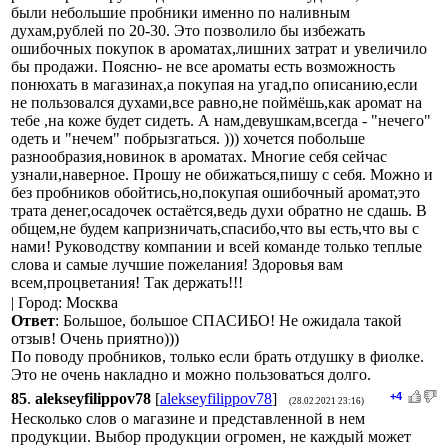
были небольшие пробники именно по наливным
духам,рублей по 20-30. Это позволило бы избежать
ошибочных покупок в ароматах,лишних затрат и увеличило
бы продажи. Поясню- не все ароматы есть возможность
понюхать в магазинах,а покупая на угад,по описанию,если
не пользовался духами,все равно,не поймёшь,как аромат на
тебе ,на коже будет сидеть. А нам,девушкам,всегда - "нечего"
одеть и "нечем" побрызгаться. ))) хочется побольше
разнообразия,новинок в ароматах. Многие себя сейчас
узнали,наверное. Прошу не обижаться,пишу с себя. Можно и
без пробников обойтись,но,покупая ошибочный аромат,это
трата денег,осадочек остаётся,ведь духи обратно не сдашь. В
общем,не будем капризничать,спасибо,что вы есть,что вы с
нами! Руководству компании и всей команде только теплые
слова и самые лучшие пожелания! Здоровья вам
всем,процветания! Так держать!!!
| Город: Москва
Ответ
: Большое, большое СПАСИБО! Не ожидала такой
отзыв! Очень приятно)))
По поводу пробников, только если брать отдушку в фиолке.
Это не очень накладно и можно пользоваться долго.
85
.
alekseyfilippov78
[
alekseyfilippov78
]
+4
(28.02.2021 23:16)
Несколько слов о магазине и представленной в нем
продукции. Выбор продукции огромен, не каждый может