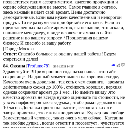
похвастаться таким ассортиментом, качество продукции и
сервис обслуживания на высоте. Самое главное я считаю,
здесь каждый найдёт свой аромат. Цены достаточно
демократичные. Если вам нужен качественный и недорогой
продукт. То не раздумывая приобретайте его здесь. Если из
представленных на сайте ароматов, вы не нашли, что искали,
напишите менеджеру, в виде исключения можно найти
решение и по вашему запросу. / Процветания вашему
бизнесу. И спасибо за вашу работу.
| Город: Москва
Ответ
: Спасибо большое за оценку нашей работы! Будем
стараться и далее!
84
.
Оксана
[
Profumo78
]
+6
(10.01.2021 14:26)
Здравствуйте !!Примерно пол года назад нашла этот сайт
сокровище . На данный момент вышла на хорошую скидку .
Качеством очень довольна , так есть с чем сравнить , ароматы
действительно схожи до 100% , стойкость хорошая , верхняя
одежда сохраняет аромат до 1 мес . Но имейте ввиду ,что
качество аромата не всегда нужно оценивать по стойкости, не
у всех парфюмеров такая задумка , чтоб аромат держался по
10 часов .Доставка просто на высоте , сегодня заказал и
завтра привезли , это так важно для меня . Курьер так вообще
Замечательный человек , таких очень мало сейчас . Катерина
так вообще душка , всегда ответит и посоветует , чувствуется