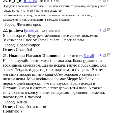
23
.
R_L_B
[
R_L_B
]
(10.12.2018 12:22)
Порадовал большой ассортимент. Решила заказать те ароматы, которых у нас в
городе потестить негде .Про точное сходство
сказать ничего не могу, но ароматы стойкие, объемные, не плоские,
запаха спирта нет, мне нравятся! Большое спасибо!
| Город: Железногорск
22
.
jmutova
[
jmutova
]
+3
(29.11.2018 08:45)
Я в восторге . Буду рекомендовать все своим знакомым .
Заказывала Estee от Estee Lauder . Спасибо вам
| Город: Новосибирск
Ответ
: Спасибо!
21
.
Иванова Наталья Ивановна
E-mail
+4
(01.11.2018 16:27)
Нашла случайно этот магазин, заказала. Была удивлена и
восхищена качеством. Давно искала такую продукцию. Все
знают Летуаль и другие, и их парфюм , и их цены. В этом
магазине можно взять малый об'ем хорошего качества и
низкой цены. Мой любимый аромат Мерру Ме Lanvin с
первых дней выпуска я им пользуюсь. Брала всегда в
Летуале, 2 часа и слетает, а этот держится 4 часа. А также
хочу сказать о консультане, выслушают, дополнят, изменят,
посоветуют. Спасибо!
| Город: Канск
Ответ
: Спасибо за отзыв!
Приятно)))