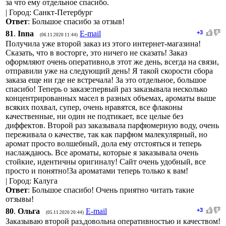
за что ему отдельное спасибо.
| Город: Санкт-Петербург
Ответ
: Большое спасибо за отзыв!
81
.
Inna
E-mail
+3
(06.11.2020 11:44)
Получила уже второй заказ из этого интернет-магазина!
Сказать, что в восторге, это ничего не сказать! Заказ
оформляют очень оперативно,в этот же день, всегда на связи,
отправили уже на следующий день! Я такой скорости сбора
заказа еще ни где не встречала! За это отдельное, большое
спасибо! Теперь о заказе:первый раз заказывала несколько
концентрированных масел в разных объемах, ароматы выше
всяких похвал, супер, очень нравятся, все флаконы
качественные, ни один не подтикает, все целые без
диффектов. Второй раз заказывала парфюмерную воду, очень
переживала о качестве, так как парфюм малекулярный, но
аромат просто волшебный, дола ему отстояться и теперь
наслаждаюсь. Все ароматы, которые я заказывала очень
стойкие, идентичны оригиналу! Сайт очень удобный, все
просто и понятно!За ароматами теперь только к вам!
| Город: Калуга
Ответ
: Большое спасибо! Очень приятно читать такие
отзывы!
80
.
Ольга
E-mail
+3
(05.11.2020 20:44)
Заказываю второй раз,довольна оперативностью и качеством!