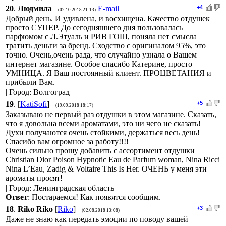
20
.
Людмила
E-mail
+4
(02.10.2018 21:13)
Добрый день. И удивлена, и восхищена. Качество отдушек
просто СУПЕР. До сегодняшнего дня пользовалась
парфюмом с Л.Этуаль и РИВ ГОШ, поняла нет смысла
тратить деньги за бренд. Сходство с оригиналом 95%, это
точно. Очень,очень рада, что случайно узнала о Вашем
интернет магазине. Особое спасибо Катерине, просто
УМНИЦА. Я Ваш постоянный клиент. ПРОЦВЕТАНИЯ и
прибыли Вам.
| Город: Волгоград
19
.
[
KatiSofi
]
+5
(19.09.2018 18:17)
Заказываю не первый раз отдушки в этом магазине. Сказать,
что я довольна всеми ароматами, это ни чего не сказать!
Духи получаются очень стойкими, держаться весь день!
Спасибо вам огромное за работу!!!!
Очень сильно прошу добавить с ассортимент отдушки
Christian Dior Poison Hypnotic Eau de Parfum woman, Nina Ricci
Nina L’Eau, Zadig & Voltaire This Is Her. ОЧЕНЬ у меня эти
ароматы просят!
| Город: Ленинградская область
Ответ
: Постараемся! Как появятся сообщим.
18
.
Riko Riko
[
Riko
]
+3
(02.08.2018 13:08)
Даже не знаю как передать эмоции по поводу вашей