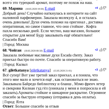
всего это турецкий аромат, поэтому не похож на наш.
69
.
Марина
E-mail
+4
(18.05.2020 19:04)
Добрый день! Случайно наткнулась в интернете на сайт
наливной парфюмерии. Заказала молекулу 4, и осталась
очень довольна! Духи очень похожи на оригинал , доставка
оперативная, но самое главное, что они стойкие . Кофта
пахла несколько дней. Если честно, ваш магазин, большое
открытие для меня! Буду заказывать ещё обязательно!
Спасибо Вам!
| Город: Москва
68
.
Чойган
E-mail
+2
(18.05.2020 08:50)
Заказала любимые масляные духи Escada cherry. Заказ
приехал быстро по почте. Спасибо за оперативную работу.
| Город: Кызыл
67
.
giletkatanya
[
giletkatanya
]
+3
(15.05.2020 21:01)
Всё супер! Вот уже третий заказ приехал, а я поняла, что
этого мне мало и хочется ещё , как остановиться не знаю.
Заказывала Байредо библиотеку и бланш , Мэмо френч летер
и свекрови Килиан гуд гёл (унюхала у меня и попросила и ей
заказать).Ароматы стойкие и шикарное раскрытие. Огромное
спасибо за быструю отправку (отправка в день оплаты).
| Город: Ялта
Ответ
: Большое спасибо за отзыв