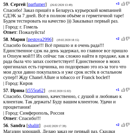
59
.
Сергей
[
parfumer
]
+3
(26.02.2020 13:49)
Спасибо! Заказ пришёл в Беларусь курьерской компанией
СДЭК за 7 дней. Всё в полном объёме и герметичной таре!
Будем тестировать на качество ))) Заказывал первый раз.
| Город: г. Гомель
Ответ
: Пожалуйста!
58
.
Мария
[
pestova2996
]
+2
(19.02.2020 18:15)
Спасибо большое!!! Всё пришло и я очень рада!!!
Единственное сдэк на день задержал, но главное все пришло
и Опиум мой!!! Их сейчас так сложно найти в продаже, как я
рада была что запах соответствует! Единственное в моих
оригиналах есть горчинка, но подозреваю это из-за того что
мои духи давно покупались и уже срок истёк в остальном
супер!! Жду Chanel Allure и tobacco от Franck boclet!!
| Город: Киров
57
.
Ирина
[
i555ra62
]
+1
(19.02.2020 15:02)
Спасибо. Оперативно, качественно, с душой и любовью к
клиентам. Так держать! Буду вашим клиентом. Удачи и
процветания!
| Город: Симферополь, Россия
Ответ
: Спасибо!!!
56
.
Sandra
[
shaliit
]
+2
(14.02.2020 17:39)
Магазин хороший. Делаю заказ не первый раз. Скидки