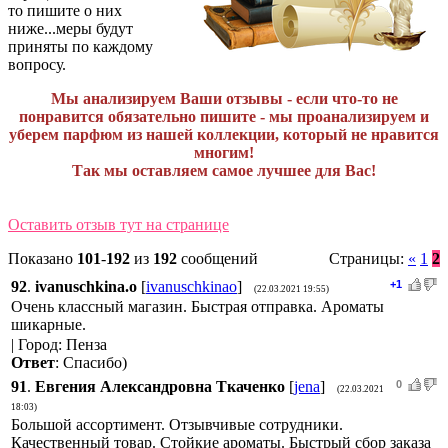
то пишите о них
ниже...меры будут
приняты по каждому
вопросу.
Мы анализируем Ваши отзывы - если что-то не
понравится обязательно пишите - мы проанализируем и
уберем парфюм из нашей коллекции, который не нравится
многим!
Так мы оставляем самое лучшее для Вас!
Оставить отзыв тут на странице
Показано
101
-
192
из
192
сообщений
Страницы:
«
1
2
92
.
ivanuschkina.o
[
ivanuschkinao
]
+1
(22.03.2021 19:55)
Очень классный магазин. Быстрая отправка. Ароматы
шикарные.
| Город: Пенза
Ответ
: Спасибо)
91
.
Евгения Александровна Ткаченко
[
jena
]
0
(22.03.2021
18:03)
Большой ассортимент. Отзывчивые сотрудники.
Качественный товар. Стойкие ароматы. Быстрый сбор заказа