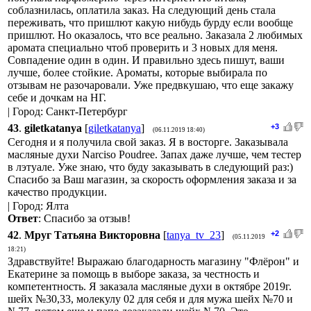
соблазнилась, оплатила заказ. На следующий день стала
переживать, что пришлют какую нибудь бурду если вообще
пришлют. Но оказалось, что все реально. Заказала 2 любимых
аромата специально чтоб проверить и 3 новых для меня.
Совпадение один в один. И правильно здесь пишут, ваши
лучше, более стойкие. Ароматы, которые выбирала по
отзывам не разочаровали. Уже предвкушаю, что еще закажу
себе и дочкам на НГ.
| Город: Санкт-Петербург
43
.
giletkatanya
[
giletkatanya
]
+3
(06.11.2019 18:40)
Сегодня и я получила свой заказ. Я в восторге. Заказывала
масляные духи Narciso Poudree. Запах даже лучше, чем тестер
в лэтуале. Уже знаю, что буду заказывать в следующий раз:)
Спасибо за Ваш магазин, за скорость оформления заказа и за
качество продукции.
| Город: Ялта
Ответ
: Спасибо за отзыв!
42
.
Мруг Татьяна Викторовна
[
tanya_tv_23
]
+2
(05.11.2019
18:21)
Здравствуйте! Выражаю благодарность магазину "Флёрон" и
Екатерине за помощь в выборе заказа, за честность и
компетентность. Я заказала масляные духи в октябре 2019г.
шейх №30,33, молекулу 02 для себя и для мужа шейх №70 и