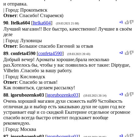
и отправка.
| Город: Прокопьевск
Ответ
: Спасибо! Стараемся)
90
.
Itelka604
[
Itelka604
]
+1
(19.03.2021 21:08)
Лучший магазин!! Все быстро, качественно! Лучшие в своём
деле
| Город: Луховицы
Ответ
: Большое спасибо Евгений за отзыв
89
.
confeta4590
[
confeta4590
]
+2
(19.03.2021 20:43)
Добрый вечер! Ароматы хорошие,брала несколько
раз.Хотелось бы, чтобы у вас появились вот такие: Diptygue,
Vilhelm .Спасибо за вашу работу.
| Город: Кисловодск
Ответ
: Спасибо за отзыв!
Как появиться, сделаем рассылку!
88
.
igorubozenko03
[
igorubozenko03
]
+3
(19.03.2021 20:14)
Очень хороший магазин духи схожесть на99 %стойкость
отличная да и выбор есть заказываю духи не один год все
устраивает ещё и со скидкой Екатерине отдельное огромное
спасибо всегда быстро ответит подскажет вообще
рекомендую.
| Город: Москва
87
.
igorubozenko03
[
igorubozenko03
]
+3