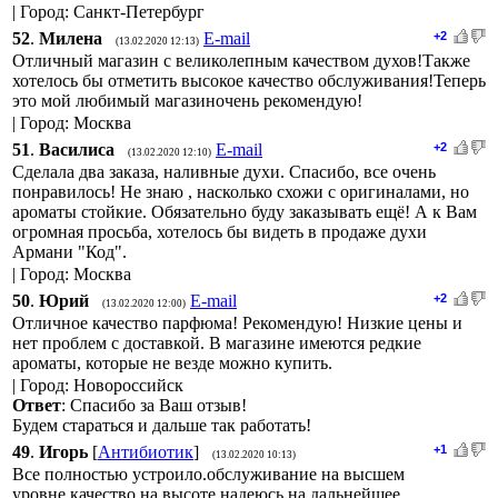
| Город: Санкт-Петербург
52
.
Милена
E-mail
+2
(13.02.2020 12:13)
Отличный магазин с великолепным качеством духов!Также
хотелось бы отметить высокое качество обслуживания!Теперь
это мой любимый магазиночень рекомендую!
| Город: Москва
51
.
Василиса
E-mail
+2
(13.02.2020 12:10)
Сделала два заказа, наливные духи. Спасибо, все очень
понравилось! Не знаю , насколько схожи с оригиналами, но
ароматы стойкие. Обязательно буду заказывать ещё! А к Вам
огромная просьба, хотелось бы видеть в продаже духи
Армани "Код".
| Город: Москва
50
.
Юрий
E-mail
+2
(13.02.2020 12:00)
Отличное качество парфюма! Рекомендую! Низкие цены и
нет проблем с доставкой. В магазине имеются редкие
ароматы, которые не везде можно купить.
| Город: Новороссийск
Ответ
: Спасибо за Ваш отзыв!
Будем стараться и дальше так работать!
49
.
Игорь
[
Антибиотик
]
+1
(13.02.2020 10:13)
Все полностью устроило.обслуживание на высшем
уровне,качество на высоте,надеюсь на дальнейшее