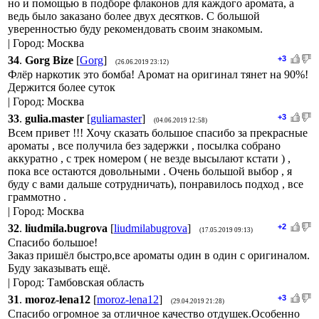
но и помощью в подборе флаконов для каждого аромата, а
ведь было заказано более двух десятков. С большой
уверенностью буду рекомендовать своим знакомым.
| Город: Москва
34
.
Gorg Bize
[
Gorg
]
+3
(26.06.2019 23:12)
Флёр наркотик это бомба! Аромат на оригинал тянет на 90%!
Держится более суток
| Город: Москва
33
.
gulia.master
[
guliamaster
]
+3
(04.06.2019 12:58)
Всем привет !!! Хочу сказать большое спасибо за прекрасные
ароматы , все получила без задержки , посылка собрано
аккуратно , с трек номером ( не везде высылают кстати ) ,
пока все остаются довольными . Очень большой выбор , я
буду с вами дальше сотрудничать), понравилось подход , все
граммотно .
| Город: Москва
32
.
liudmila.bugrova
[
liudmilabugrova
]
+2
(17.05.2019 09:13)
Спасибо большое!
Заказ пришёл быстро,все ароматы один в один с оригиналом.
Буду заказывать ещё.
| Город: Тамбовская область
31
.
moroz-lena12
[
moroz-lena12
]
+3
(29.04.2019 21:28)
Спасибо огромное за отличное качество отдушек.Особенно