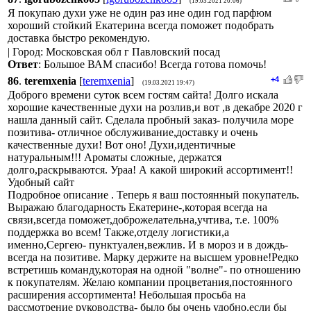
(19.03.2021 20:06)
Я покупаю духи уже не один раз ине один год парфюм
хороший стойкий Екатерина всегда поможет подобрать
доставка быстро рекомендую.
| Город: Московская обл г Павловский посад
Ответ
: Большое ВАМ спасибо! Всегда готова помочь!
86
.
teremxenia
[
teremxenia
]
+4
(19.03.2021 19:47)
Доброго времени суток всем гостям сайта! Долго искала
хорошие качественные духи на розлив,и вот ,в декабре 2020 г
нашла данный сайт. Сделала пробный заказ- получила море
позитива- отличное обслуживание,доставку и очень
качественные духи! Вот оно! Духи,идентичные
натуральным!!! Ароматы сложные, держатся
долго,раскрываются. Ураа! А какой широкий ассортимент!!
Удобный сайт
Подробное описание . Теперь я ваш постоянный покупатель.
Выражаю благодарность Екатерине-,которая всегда на
связи,всегда поможет,доброжелательна,учтива, т.е. 100%
поддержка во всем! Также,отделу логистики,а
именно,Сергею- пунктуален,вежлив. И в мороз и в дождь-
всегда на позитиве. Марку держите на высшем уровне!Редко
встретишь команду,которая на одной "волне"- по отношению
к покупателям. Желаю компании процветания,постоянного
расширения ассортимента! Небольшая просьба на
рассмотрение руководства- было бы очень удобно,если бы