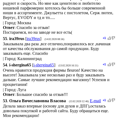
радуют и скорость. Но мне как ценителю и любителю
нишевой парфюмерии хотелось бы больше современной
ниши в ассортименте. Джульетта с пистолетом, Серж лютен,
Вертус, EVODY и тд и тп.....
| Город: Москва
Ответ
: Спасибо за отзыв!
Постараемся, но на заводе не все есть(
55
.
ira39rus
[
ira39rus
]
+1
(14.02.2020 08:56)
Заказывала два раза ,все отлично,понравилось все ,начиная
от качества обслуживания до самой продукции. Буду
заказывать еще. Спасибо
| Город: Калининград
54
.
i-shergina65
[
i-shergina65
]
+1
(13.02.2020 16:51)
Очень нравится продукция фирмы fleuron! Качество на
высоте! Заказывала уже несколько раз и буду заказывать
дальше. Самые лучшие рекомендации магазину! Успехов и
процветания!
| Город: Луга
Ответ
: Большое спасибо за отзыв!!!
53
.
Ольга Вячеславовна Власова
E-mail
+1
(13.02.2020 12:46)
Делала заказ впервые (основу для духов и ДПГ),осталась
довольна покупкой и работой сайта. Буду обращаться еще.
Мои рекомендации!