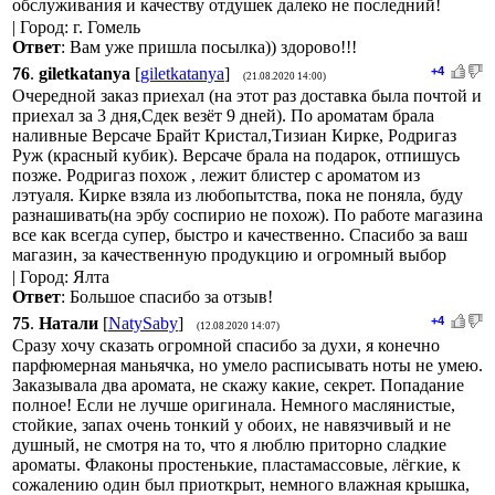
обслуживания и качеству отдушек далеко не последний!
| Город: г. Гомель
Ответ
: Вам уже пришла посылка)) здорово!!!
76
.
giletkatanya
[
giletkatanya
]
+4
(21.08.2020 14:00)
Очередной заказ приехал (на этот раз доставка была почтой и
приехал за 3 дня,Сдек везёт 9 дней). По ароматам брала
наливные Версаче Брайт Кристал,Тизиан Кирке, Родригаз
Руж (красный кубик). Версаче брала на подарок, отпишусь
позже. Родригаз похож , лежит блистер с ароматом из
лэтуаля. Кирке взяла из любопытства, пока не поняла, буду
разнашивать(на эрбу соспирио не похож). По работе магазина
все как всегда супер, быстро и качественно. Спасибо за ваш
магазин, за качественную продукцию и огромный выбор
| Город: Ялта
Ответ
: Большое спасибо за отзыв!
75
.
Натали
[
NatySaby
]
+4
(12.08.2020 14:07)
Сразу хочу сказать огромной спасибо за духи, я конечно
парфюмерная маньячка, но умело расписывать ноты не умею.
Заказывала два аромата, не скажу какие, секрет. Попадание
полное! Если не лучше оригинала. Немного маслянистые,
стойкие, запах очень тонкий у обоих, не навязчивый и не
душный, не смотря на то, что я люблю приторно сладкие
ароматы. Флаконы простенькие, пластамассовые, лёгкие, к
сожалению один был приоткрыт, немного влажная крышка,