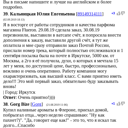
Вы в письме напишите и лучше на английском и более
подробно.
39
.
Кальницкая Юлия Евгеньевна
[
89149314111
]
+3
(02.09.2019 18:13)
Я в восторге от работы сотрудников и качества парфюма
магазина Flueron. 29.08.19 сделала заказ, 30.08.19
перезвонили, выставили в ватсапе счёт, я попросила внести
дополнения к заказу, выставили другой счёт, я тут же
оплатила и мне сразу отправили заказ Почтой России,
прислали номер трека, который полностью отслеживался и 1
сентября посылка была на почте в Иркутске, 5000 км. от
Москвы, а 2го я её получила, духи, о которых я мечтала 15
лет у меня, по доступной цене, быстро, профессионально,
вежливо и очень оперативно. Работу компании могу
охарактеризовать, как высший класс. С вами приятно иметь
дело!!! Это мой первый заказ, обязательно буду заказывать
вновь!
| Город: Иркутск
Ответ
: Очень приятно!))))
38
.
Gorg Bize
[
Gorg
]
+1
(21.08.2019 11:06)
Купил наливные ароматы в Флероне, приехал домой,
побрызгал отца...через неделю спрашиваю: "Ну как
пахнет?)". "Да, говорит еще как!" - это то, что я искал так
долго...Спасибо