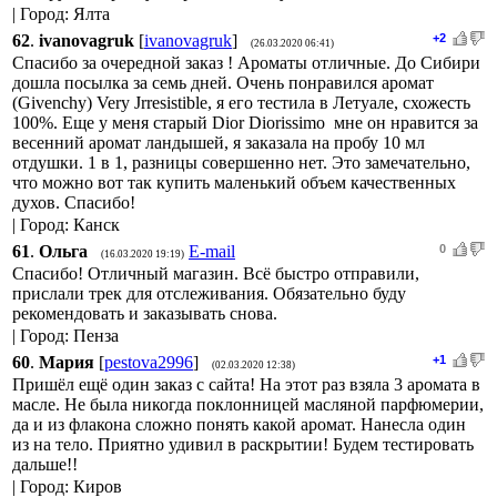
| Город: Ялта
62
.
ivanovagruk
[
ivanovagruk
]
+2
(26.03.2020 06:41)
Спасибо за очередной заказ ! Ароматы отличные. До Сибири
дошла посылка за семь дней. Очень понравился аромат
(Givenchy) Very Jrresistible, я его тестила в Летуале, схожесть
100%. Еще у меня старый Dior Diorissimo мне он нравится за
весенний аромат ландышей, я заказала на пробу 10 мл
отдушки. 1 в 1, разницы совершенно нет. Это замечательно,
что можно вот так купить маленький объем качественных
духов. Спасибо!
| Город: Канск
61
.
Ольга
E-mail
0
(16.03.2020 19:19)
Спасибо! Отличный магазин. Всё быстро отправили,
прислали трек для отслеживания. Обязательно буду
рекомендовать и заказывать снова.
| Город: Пенза
60
.
Мария
[
pestova2996
]
+1
(02.03.2020 12:38)
Пришёл ещё один заказ с сайта! На этот раз взяла 3 аромата в
масле. Не была никогда поклонницей масляной парфюмерии,
да и из флакона сложно понять какой аромат. Нанесла один
из на тело. Приятно удивил в раскрытии! Будем тестировать
дальше!!
| Город: Киров