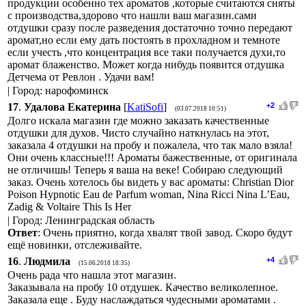
продукции особенно тех ароматов ,которые считаются сняты
с производства,здорово что нашли ваш магазин.сами
отдушки сразу после разведения достаточно точно передают
аромат,но если ему дать постоять в прохладном и темноте
если учесть ,что концентрация все таки получается духи,то
аромат блаженство. Может когда нибудь появится отдушка
Детчема от Ревлон . Удачи вам!
| Город: нарофоминск
17
.
Удалова Екатерина
[
KatiSofi
]
+2
(03.07.2018 10:51)
Долго искала магазин где можно заказать качественные
отдушки для духов. Чисто случайно наткнулась на этот,
заказала 4 отдушки на пробу и пожалела, что так мало взяла!
Они очень классные!!! Ароматы бажественные, от оригинала
не отличишь! Теперь я ваша на веке! Собираю следующий
заказ. Очень хотелось бы видеть у вас ароматы: Christian Dior
Poison Hypnotic Eau de Parfum woman, Nina Ricci Nina L’Eau,
Zadig & Voltaire This Is Her
| Город: Ленинградская область
Ответ
: Очень приятно, когда хвалят твой завод. Скоро будут
ещё новинки, отслеживайте.
16
.
Людмила
+4
(15.06.2018 18:35)
Очень рада что нашла этот магазин.
Заказывала на пробу 10 отдушек. Качество великолепное.
Заказала еще . Буду наслаждаться чудесными ароматами .