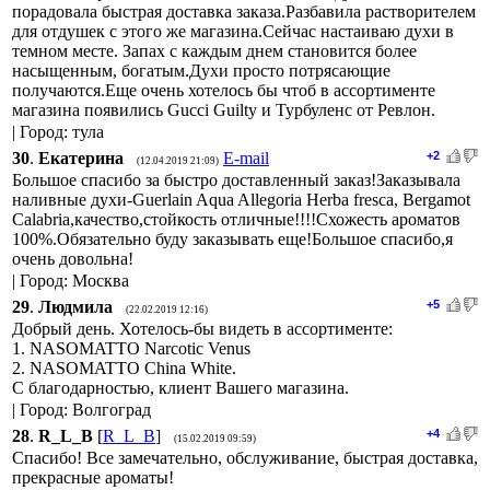
порадовала быстрая доставка заказа.Разбавила растворителем
для отдушек с этого же магазина.Сейчас настаиваю духи в
темном месте. Запах с каждым днем становится более
насыщенным, богатым.Духи просто потрясающие
получаются.Еще очень хотелось бы чтоб в ассортименте
магазина появились Gucci Guilty и Турбуленс от Ревлон.
| Город: тула
30
.
Екатерина
E-mail
+2
(12.04.2019 21:09)
Большое спасибо за быстро доставленный заказ!Заказывала
наливные духи-Guerlain Aqua Allegoria Herba fresca, Bergamot
Calabria,качество,стойкость отличные!!!!Схожесть ароматов
100%.Обязательно буду заказывать еще!Большое спасибо,я
очень довольна!
| Город: Москва
29
.
Людмила
+5
(22.02.2019 12:16)
Добрый день. Хотелось-бы видеть в ассортименте:
1. NASOMATTO Narcotic Venus
2. NASOMATTO China White.
С благодарностью, клиент Вашего магазина.
| Город: Волгоград
28
.
R_L_B
[
R_L_B
]
+4
(15.02.2019 09:59)
Спасибо! Все замечательно, обслуживание, быстрая доставка,
прекрасные ароматы!