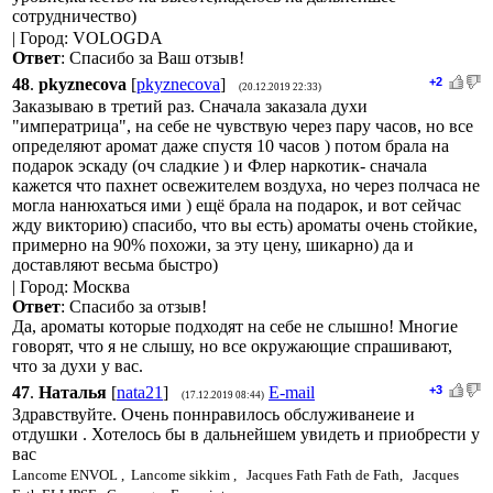
сотрудничество)
| Город: VOLOGDA
Ответ
: Спасибо за Ваш отзыв!
48
.
pkyznecova
[
pkyznecova
]
+2
(20.12.2019 22:33)
Заказываю в третий раз. Сначала заказала духи
"императрица", на себе не чувствую через пару часов, но все
определяют аромат даже спустя 10 часов ) потом брала на
подарок эскаду (оч сладкие ) и Флер наркотик- сначала
кажется что пахнет освежителем воздуха, но через полчаса не
могла нанюхаться ими ) ещё брала на подарок, и вот сейчас
жду викторию) спасибо, что вы есть) ароматы очень стойкие,
примерно на 90% похожи, за эту цену, шикарно) да и
доставляют весьма быстро)
| Город: Москва
Ответ
: Спасибо за отзыв!
Да, ароматы которые подходят на себе не слышно! Многие
говорят, что я не слышу, но все окружающие спрашивают,
что за духи у вас.
47
.
Наталья
[
nata21
]
E-mail
+3
(17.12.2019 08:44)
Здравствуйте. Очень поннравилось обслуживанеие и
отдушки . Хотелось бы в дальнейшем увидеть и приобрести у
вас
Lancome ENVOL , Lancome sikkim ,
Jacques Fath Fath de Fath, Jacques