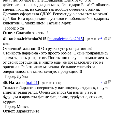
№77, потом еще и папе дозаказали шейх №70. Это
действительно находка для меня, благодарю Бога! Стойкость
впечатляющая, на одежде так вообще очеееень стойкая.
Доставку оформляла СДЭК. Рекомендую всем этот магазин!
Дай Бог Вам процветания, успехов и побольше благодарных
клиентов! С уважением, Татьяна Мруг.
| Город: Уфа
Ответ
: Спасибо за отзыв!
41
.
tatiana.leichenko2015
[
tatianaleichenko2015
]
+2
(28.09.2019
10:18)
Отличный магазин!!! Отгрузка супер оперативная!
Стойкость парфюма - это просто бомба! Очень понравились
ароматы, есть раскрытие. Постоянно получаю комплименты
от своих сотрудниц, и никто ещё не догадался,что это не
оригинал. Работникам магазина большое спасибо за
оперативность и качественную продукцию!!!
| Город: Дубна
40
.
Наталья
[
nata21
]
+2
(14.09.2019 16:17)
Только собираюсь совершить у вас покупку отдушек, но уже
аппетит разыгрался. Очень хотелось бы найти у вас в
будущем и ароматы фат де фат, элипс, турбуленс, сикким,
курраж
| Город: Минск
Ответ
: Здравствуйте!