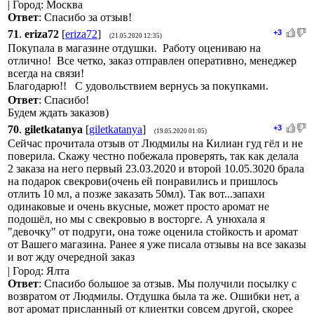
| Город: Москва
Ответ
: Спасибо за отзыв!
71
.
eriza72
[
eriza72
]
+3
(21.05.2020 12:35)
Покупала в магазине отдушки. Работу оцениваю на
отлично! Все четко, заказ отправлен оперативно, менеджер
всегда на связи!
Благодарю!! С удовольствием вернусь за покупками.
Ответ
: Спасибо!
Будем ждать заказов)
70
.
giletkatanya
[
giletkatanya
]
+3
(19.05.2020 01:05)
Сейчас прочитала отзыв от Людмилы на Килиан гуд гёл и не
поверила. Скажу честно побежала проверять, так как делала
2 заказа на него первый 23.03.2020 и второй 10.05.3020 брала
на подарок свекрови(очень ей понравились и пришлось
отлить 10 мл, а позже заказать 50мл). Так вот...запахи
одинаковые и очень вкусные, может просто аромат не
подошёл, но мы с свекровью в восторге. А унюхала я
"девочку" от подруги, она тоже оценила стойкость и аромат
от Вашего магазина. Ранее я уже писала отзывы на все заказы
и вот жду очередной заказ
| Город: Ялта
Ответ
: Спасибо большое за отзыв. Мы получили посылку с
возвратом от Людмилы. Отдушка была та же. Ошибки нет, а
вот аромат присланный от клиентки совсем другой, скорее