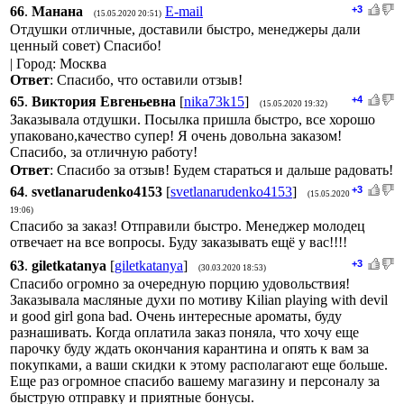
66
.
Манана
E-mail
+3
(15.05.2020 20:51)
Отдушки отличные, доставили быстро, менеджеры дали
ценный совет) Спасибо!
| Город: Москва
Ответ
: Спасибо, что оставили отзыв!
65
.
Виктория Евгеньевна
[
nika73k15
]
+4
(15.05.2020 19:32)
Заказывала отдушки. Посылка пришла быстро, все хорошо
упаковано,качество супер! Я очень довольна заказом!
Спасибо, за отличную работу!
Ответ
: Спасибо за отзыв! Будем стараться и дальше радовать!
64
.
svetlanarudenko4153
[
svetlanarudenko4153
]
+3
(15.05.2020
19:06)
Спасибо за заказ! Отправили быстро. Менеджер молодец
отвечает на все вопросы. Буду заказывать ещё у вас!!!!
63
.
giletkatanya
[
giletkatanya
]
+3
(30.03.2020 18:53)
Спасибо огромно за очередную порцию удовольствия!
Заказывала масляные духи по мотиву Kilian playing with devil
и good girl gona bad. Очень интересные ароматы, буду
разнашивать. Когда оплатила заказ поняла, что хочу еще
парочку буду ждать окончания карантина и опять к вам за
покупками, а ваши скидки к этому располагают еще больше.
Еще раз огромное спасибо вашему магазину и персоналу за
быструю отправку и приятные бонусы.