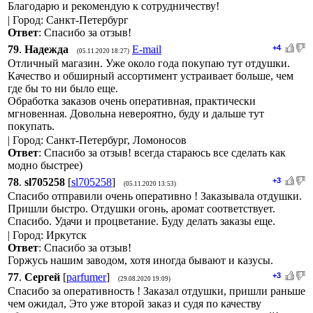
Благодарю и рекомендую к сотрудничеству!
| Город: Санкт-Петербург
Ответ
: Спасибо за отзыв!
79
.
Надежда
E-mail
+4
(05.11.2020 18:27)
Отличный магазин. Уже около года покупаю тут отдушки.
Качество и обширный ассортимент устраивает больше, чем
где бы то ни было еще.
Обработка заказов очень оперативная, практически
мгновенная. Довольна невероятно, буду и дальше тут
покупать.
| Город: Санкт-Петербург, Ломоносов
Ответ
: Спасибо за отзыв! всегда стараюсь все сделать как
модно быстрее)
78
.
sl705258
[
sl705258
]
+3
(05.11.2020 13:53)
Спасибо отправили очень оперативно ! Заказывала отдушки.
Пришли быстро. Отдушки огонь, аромат соответствует.
Спасибо. Удачи и процветание. Буду делать заказы еще.
| Город: Иркутск
Ответ
: Спасибо за отзыв!
Горжусь нашим заводом, хотя иногда бывают и казусы.
77
.
Сергей
[
parfumer
]
+3
(29.08.2020 19:09)
Спасибо за оперативность ! Заказал отдушки, пришли раньше
чем ожидал, Это уже второй заказ и судя по качеству