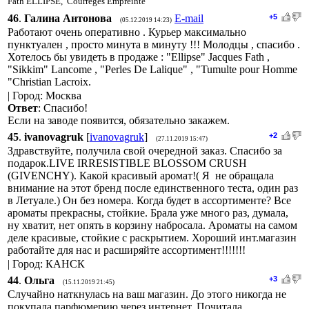
Fath ELLIPSE, Courreges Empreinte
46
.
Галина Антонова
E-mail
+5
(05.12.2019 14:23)
Работают очень оперативно . Курьер максимально
пунктуален , просто минута в минуту !!! Молодцы , спасибо .
Хотелось бы увидеть в продаже : "Ellipse" Jacques Fath ,
"Sikkim" Lancome , "Perles De Lalique" , "Tumulte pour Homme
"Christian Lacroix.
| Город: Москва
Ответ
: Спасибо!
Если на заводе появится, обязательно закажем.
45
.
ivanovagruk
[
ivanovagruk
]
+2
(27.11.2019 15:47)
Здравствуйте, получила свой очередной заказ. Спасибо за
подарок.LIVE IRRESISTIBLE BLOSSOM CRUSH
(GIVENCHY). Какой красивый аромат!( Я не обращала
внимание на этот бренд после единственного теста, один раз
в Летуале.) Он без номера. Когда будет в ассортименте? Все
ароматы прекрасны, стойкие. Брала уже много раз, думала,
ну хватит, нет опять в корзину набросала. Ароматы на самом
деле красивые, стойкие с раскрытием. Хороший инт.магазин
работайте для нас и расширяйте ассортимент!!!!!!!
| Город: КАНСК
44
.
Ольга
+3
(15.11.2019 21:45)
Случайно наткнулась на ваш магазин. До этого никогда не
покупала парфюмерию через интернет. Почитала,