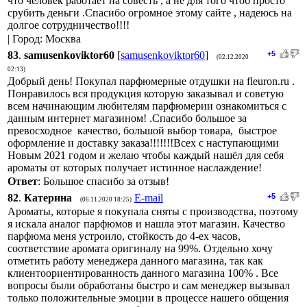
что человек работает на совесть , а не для того чтоб просто
срубить деньги .Спасибо огромное этому сайте , надеюсь на
долгое сотрудничество!!!!
| Город: Москва
83
.
samusenkoviktor60
[
samusenkoviktor60
]
+5
(02.12.2020
02:13)
Добрый день! Покупал парфюмерные отдушки на fleuron.ru .
Понравилось вся продукция которую заказывал и советую
всем начинающим любителям парфюмерии ознакомиться с
данным интернет магазином! .Спасибо большое за
превосходное качество, большой выбор товара, быстрое
оформление и доставку заказа!!!!!!!Всех с наступающими
Новым 2021 годом и желаю чтобы каждый нашёл для себя
ароматы от которых получает истинное наслаждение!
Ответ
: Большое спасибо за отзыв!
82
.
Катерина
E-mail
+5
(06.11.2020 18:25)
Ароматы, которые я покупала сняты с производства, поэтому
я искала аналог парфюмов и нашла этот магазин. Качество
парфюма меня устроило, стойкость до 4-ех часов,
соответствие аромата оригиналу на 99%. Отдельно хочу
отметить работу менеджера данного магазина, так как
клиентоориентированность данного магазина 100% . Все
вопросы были обработаны быстро и сам менеджер вызывал
только положительные эмоции в процессе нашего общения