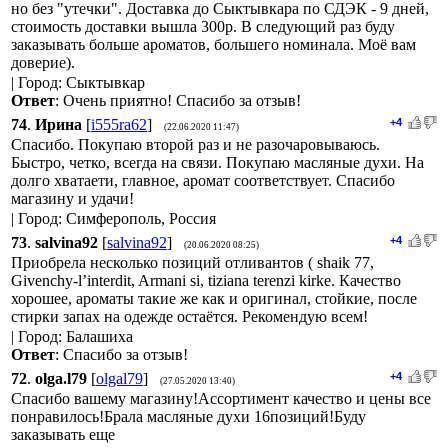
но без "утечки". Доставка до Сыктывкара по СДЭК - 9 дней,
стоимость доставки вышла 300р. В следующий раз буду
заказывать больше ароматов, большего номинала. Моё вам
доверие).
| Город: Сыктывкар
Ответ
: Очень приятно! Спасибо за отзыв!
74
.
Ирина
[
i555ra62
]
+4
(22.06.2020 11:47)
Спасибо. Покупаю второй раз и не разочаровываюсь.
Быстро, четко, всегда на связи. Покупаю масляные духи. На
долго хватаети, главное, аромат соответствует. Спасибо
магазину и удачи!
| Город: Симферополь, Россия
73
.
salvina92
[
salvina92
]
+4
(20.06.2020 08:25)
Приобрела несколько позиций отливантов ( shaik 77,
Givenchy-l’interdit, Armani si, tiziana terenzi kirke. Качество
хорошее, ароматы такие же как и оригинал, стойкие, после
стирки запах на одежде остаётся. Рекомендую всем!
| Город: Балашиха
Ответ
: Спасибо за отзыв!
72
.
olga.l79
[
olgal79
]
+4
(27.05.2020 13:40)
Спасибо вашему магазину!Ассортимент качество и цены все
понравилось!Брала масляные духи 16позиций!Буду
заказывать еще