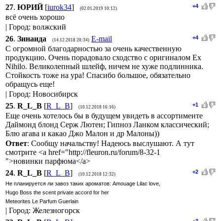
27
.
ЮРИЙ
[
iurok34
]
+4
(02.01.2019 10:12)
всё очень хорошо
| Город: волжский
26
.
Зинаида
E-mail
+4
(14.12.2018 20:34)
С огромной благодарностью за очень качественную
продукцию. Очень порадовало сходство с оригиналом Ex
Nihilo. Великолепный шлейф, ничем не хуже подлинника.
Стойкость тоже на ура! Спасибо большое, обязательно
обращусь еще!
| Город: Новосибирск
25
.
R_L_B
[
R_L_B
]
+1
(10.12.2018 16:16)
Еще очень хотелось бы в будущем увидеть в ассортименте
Даймонд блонд Серж Лютен; Гипноз Ланком классический;
Блю агава и какао Джо Малон и др Малоны))
Ответ
: Сообщу начальству! Надеюсь выслушают. А тут
смотрите <a href="http://fleuron.ru/forum/8-32-1
">новинки парфюма</a>
24
.
R_L_B
[
R_L_B
]
+2
(10.12.2018 12:32)
Не планируется ли завоз таких ароматов: Amouage Lilac love,
Hugo Boss the scent private accord for her
Meteorites Le Parfum Guerlain
| Город: Железногорск
+3