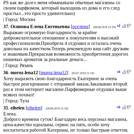
PS как же долго меня обманывали обычные магазины со
своим парфюмом, который выходишь из дома и его след
простыл...это просто удивительно)
| Город: Москва
37
.
Осипова Елена Евгеньевна
[
оселена
]
+2
(06.08.2019 15:29)
Выражаю огромную благодарность за крайне
доброжелательное отношение к покупателям и высокий
профессионализм.Приобрела 4 отдушки и осталась очень
довольна их качеством.Теперь рекомендую ваш сайт друзьям
и знакомым.Прекрасная возможность приобретения дорогих
нишевых ароматов за реальные деньги...
| Город: Рязань
36
.
moroz-lena12
[
moroz-lena12
]
+4
(03.07.2019 21:19)
Хочу выразить свою благодарность Екатерине за очень
быстрое реагирование с отправкой заказа.Заказываю второй
раз в этом интернет магазине.Парфюмерные отдушки выше
всяких похвал!
| Город: Тула
35
.
eihelen
[
eihelen
]
+5
(28.06.2019 15:10)
Елена.
Доброго времени суток! Благодарю весь персонал магазина,
цена-качество идеальны, сервис на пять, особо хочу
восхититься работой Катерины, не только быстрым ответом,