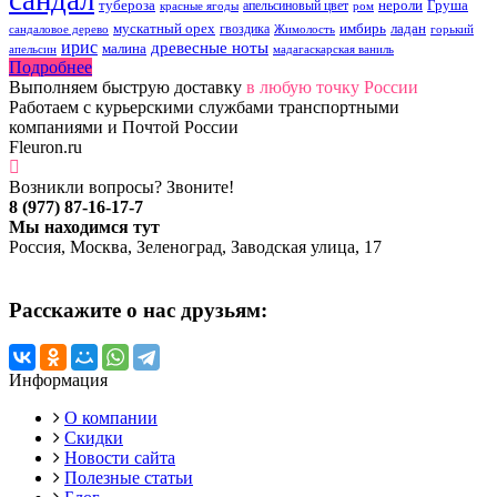
сандал
тубероза
нероли
Груша
апельсиновый цвет
красные ягоды
ром
мускатный орех
имбирь
ладан
гвоздика
сандаловое дерево
Жимолость
горький
ирис
древесные ноты
малина
апельсин
мадагаскарская ваниль
Подробнее
Выполняем быструю доставку
в любую точку России
Работаем с курьерскими службами транспортными
компаниями и Почтой России
Fleuron.ru
Возникли вопросы? Звоните!
8 (977) 87-16-17-7
Мы находимся тут
Россия, Москва, Зеленоград, Заводская улица, 17
Расскажите о нас друзьям:
Информация
О компании
Скидки
Новости сайта
Полезные статьи