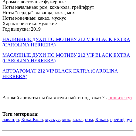
Аромат: восточные фужерные
Ноты начальные: ром, кока-кола, грейпфрут
Ноты "сердца": лаванда, кожа, мох
Ноты конечные: какао, мускус
Характеристика: мужские
Год выпуска: 2019
НАЛИВНЫЕ ДУХИ ПО МОТИВУ 212 VIP BLACK EXTRA
(CAROLINA HERRERA)
МАСЛЯНЫЕ ДУХИ ПО МОТИВУ 212 VIP BLACK EXTRA
(CAROLINA HERRERA)
АВТОАРОМАТ 212 VIP BLACK EXTRA (CAROLINA
HERRERA)
А какой ароматы вы бы хотели найти под заказ ? -
пишите тут
Теги материала:
лаванда
,
Кока-Кола
,
мускус
,
мох
,
кожа
,
ром
,
Какао
,
грейпфрут