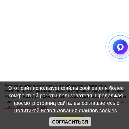
Этот сайт испольузет cookie и пользуется функциями
Этот сайт использует файлы cookies для более
статистического анализа и выбора сторонних сервисов: Яндекс
комфортной работы пользователя. Продолжая
Метрика, Rambler и Liveinternet. Продолжая находится на сайте,
принимаете
политику конфиденциальности
и
политику обработк
просмотр страниц сайта, вы соглашаетесь с
персональных данных
.
Политикой использования файлов cookies
.
Принимаю
СОГЛАСИТЬСЯ