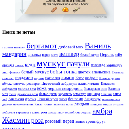
Поиск по нотам
Ваниль
бергамот
дубовый мох
герань
шалфей
ветивер
мандарин
фиалка
Персик
белый кедр
перец
мята
лайм
мускус
пачули
кедр
лаванда
кориандр
орхидея
Лотос
бобы тонка
белый мускус
цветок апельсина
лист фиалки
Ежевика
лимон
кардамон
магнолия
шафран
Кокос
гиацинт
гедион
Розовое дерево
иланг-иланг
Цветочный
лабданум
яблоко
розмарин
цитрусы
Цикламен
кожа
черная смородина
болгарская роза
Базилик
амброксан
майская роза
корица
мох
белые цветы
карамель
османтус
слива
тмин
дамасская роза
Специи
бензоин
Апельсин
фрезия
пион
Черный перец
Альдегиды
чай
кашемировое
ландыш
лилия
зеленые ноты
дерево
можжевельник
Какао
миндаль
мирра
стиракс
амбра
гелиотроп
гардения
амбретта
замша
лист черной смородины
Жасмин
роза
розовый перец
грейпфрут
ананас