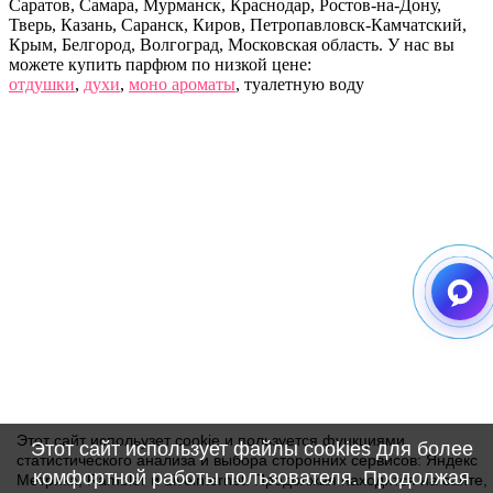
Саратов, Самара, Мурманск, Краснодар, Ростов-на-Дону,
Тверь, Казань, Саранск, Киров, Петропавловск-Камчатский,
Крым, Белгород, Волгоград, Московская область. У нас вы
можете купить парфюм по низкой цене:
отдушки
,
духи
,
моно ароматы
, туалетную воду
Этот сайт испольузет cookie и пользуется функциями
Этот сайт использует файлы cookies для более
статистического анализа и выбора сторонних сервисов: Яндекс
комфортной работы пользователя. Продолжая
Метрика, Rambler и Liveinternet. Продолжая находится на сайте,