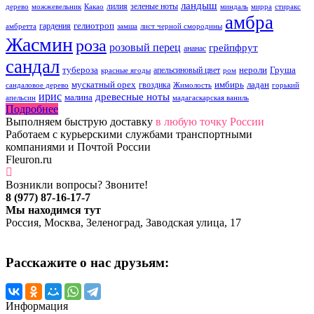
ландыш
лилия
зеленые ноты
дерево
можжевельник
Какао
миндаль
мирра
стиракс
амбра
гелиотроп
гардения
амбретта
замша
лист черной смородины
Жасмин
роза
розовый перец
грейпфрут
ананас
сандал
тубероза
нероли
Груша
апельсиновый цвет
красные ягоды
ром
мускатный орех
имбирь
ладан
гвоздика
сандаловое дерево
Жимолость
горький
ирис
древесные ноты
малина
апельсин
мадагаскарская ваниль
Подробнее
Выполняем быструю доставку
в любую точку России
Работаем с курьерскими службами транспортными
компаниями и Почтой России
Fleuron.ru
Возникли вопросы? Звоните!
8 (977) 87-16-17-7
Мы находимся тут
Россия, Москва, Зеленоград, Заводская улица, 17
Расскажите о нас друзьям:
Информация