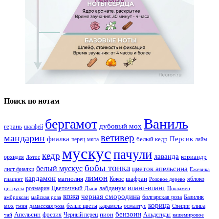
Поиск по нотам
Ваниль
бергамот
дубовый мох
герань
шалфей
ветивер
мандарин
фиалка
Персик
белый кедр
перец
мята
лайм
мускус
пачули
кедр
лаванда
кориандр
орхидея
Лотос
бобы тонка
белый мускус
цветок апельсина
лист фиалки
Ежевика
лимон
кардамон
магнолия
шафран
Кокос
яблоко
гиацинт
Розовое дерево
иланг-иланг
Цветочный
лабданум
розмарин
цитрусы
Дыня
Цикламен
кожа
черная смородина
болгарская роза
Базилик
амброксан
майская роза
корица
мох
белые цветы
карамель
османтус
слива
тмин
дамасская роза
Специи
бензоин
Апельсин
фрезия
пион
Черный перец
Альдегиды
чай
кашемировое