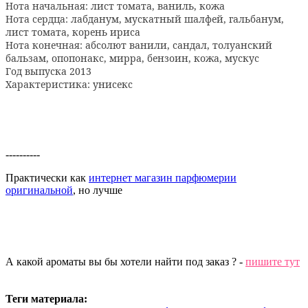
Нота начальная:
лист томата, ваниль, кожа
Нота сердца:
лабданум, мускатный шалфей, гальбанум,
лист томата, корень ириса
Нота конечная:
абсолют ванили, сандал, толуанский
бальзам, опопонакс, мирра, бензоин, кожа, муску
c
Год выпуска 2013
Характеристика:
унисекс
----------
Практически как
интернет магазин парфюмерии
оригинальной
, но лучше
А какой ароматы вы бы хотели найти под заказ ? -
пишите тут
Теги материала: