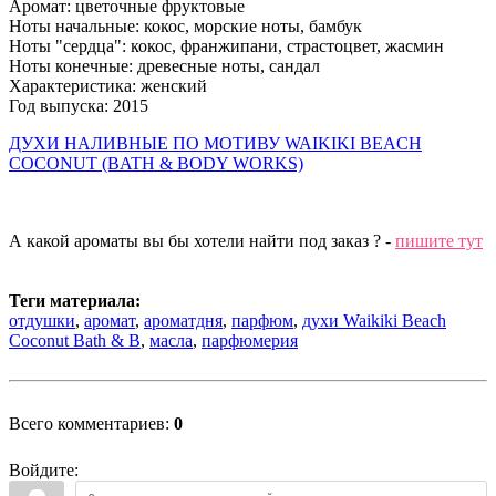
Аромат: цветочные фруктовые
Ноты начальные: кокос, морские ноты, бамбук
Ноты "сердца": кокос, франжипани, страстоцвет, жасмин
Ноты конечные: древесные ноты, сандал
Характеристика: женский
Год выпуска: 2015
ДУХИ НАЛИВНЫЕ ПО МОТИВУ WAIKIKI BEACH
COCONUT (BATH & BODY WORKS)
А какой ароматы вы бы хотели найти под заказ ? -
пишите тут
Теги материала:
отдушки
,
аромат
,
ароматдня
,
парфюм
,
духи Waikiki Beach
Coconut Bath & B
,
масла
,
парфюмерия
Всего комментариев
:
0
Войдите: