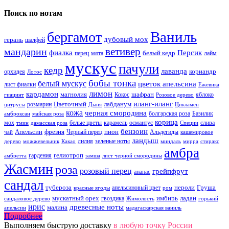
Поиск по нотам
Ваниль
бергамот
дубовый мох
герань
шалфей
ветивер
мандарин
фиалка
Персик
белый кедр
перец
мята
лайм
мускус
пачули
кедр
лаванда
кориандр
орхидея
Лотос
бобы тонка
белый мускус
цветок апельсина
лист фиалки
Ежевика
лимон
кардамон
магнолия
шафран
Кокос
яблоко
гиацинт
Розовое дерево
иланг-иланг
Цветочный
лабданум
розмарин
цитрусы
Дыня
Цикламен
кожа
черная смородина
болгарская роза
Базилик
амброксан
майская роза
корица
мох
белые цветы
карамель
османтус
слива
тмин
дамасская роза
Специи
бензоин
Апельсин
фрезия
пион
Черный перец
Альдегиды
чай
кашемировое
ландыш
лилия
зеленые ноты
дерево
можжевельник
Какао
миндаль
мирра
стиракс
амбра
гелиотроп
гардения
амбретта
замша
лист черной смородины
Жасмин
роза
розовый перец
грейпфрут
ананас
сандал
тубероза
нероли
Груша
апельсиновый цвет
красные ягоды
ром
мускатный орех
имбирь
ладан
гвоздика
сандаловое дерево
Жимолость
горький
ирис
древесные ноты
малина
апельсин
мадагаскарская ваниль
Подробнее
Выполняем быструю доставку
в любую точку России