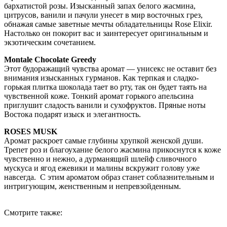
бархатистой розы. Изысканный запах белого жасмина,
цитрусов, ванили и пачули унесет в мир восточных грез,
обнажая самые заветные мечты обладательницы Rose Elixir.
Настолько он покорит вас и заинтересует оригинальным и
экзотическим сочетанием.
Montale Chocolate Greedy
Этот будоражащий чувства аромат — унисекс не оставит без
внимания изысканных гурманов. Как терпкая и сладко-
горькая плитка шоколада тает во рту, так он будет таять на
чувственной коже. Тонкий аромат горького апельсина
приглушит сладость ванили и сухофруктов. Пряные ноты
Востока подарят изыск и элегантность.
ROSES MUSK
Аромат раскроет самые глубины хрупкой женской души.
Трепет роз и благоухание белого жасмина прикоснутся к коже
чувственно и нежно, а дурманящий шлейф сливочного
мускуса и ягод ежевики и малины вскружит голову уже
навсегда. С этим ароматом образ станет соблазнительным и
интригующим, женственным и непревзойденным.
Смотрите также: