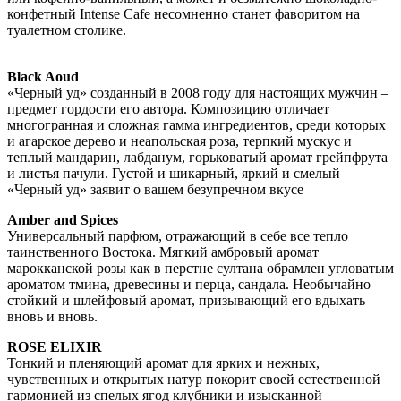
конфетный Intense Cafe несомненно станет фаворитом на
туалетном столике.
Black Aoud
«Черный уд» созданный в 2008 году для настоящих мужчин –
предмет гордости его автора. Композицию отличает
многогранная и сложная гамма ингредиентов, среди которых
и агарское дерево и неапольская роза, терпкий мускус и
теплый мандарин, лабданум, горьковатый аромат грейпфрута
и листья пачули. Густой и шикарный, яркий и смелый
«Черный уд» заявит о вашем безупречном вкусе
Amber and Spices
Универсальный парфюм, отражающий в себе все тепло
таинственного Востока. Мягкий амбровый аромат
марокканской розы как в перстне султана обрамлен угловатым
ароматом тмина, древесины и перца, сандала. Необычайно
стойкий и шлейфовый аромат, призывающий его вдыхать
вновь и вновь.
ROSE ELIXIR
Тонкий и пленяющий аромат для ярких и нежных,
чувственных и открытых натур покорит своей естественной
гармонией из спелых ягод клубники и изысканной