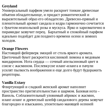
Greyland
Универсальный парфюм умело раскроет тонкие древесные
объятия обладательнице, и придаст романтический и
выразительный образ его обладателю. Древесно-пряный и
пленительный аромат сандала и кедра гармонично сочетается
с букетом неапольской розы и мускуса. Ярко и харизматично в
пирамидке зазвучит перец. Бархатный и спокойный парфюм
идеально подойдет для позднего времени осени и зимних
холодов.
Orange Flowers
Настоящий фейерверк эмоций от столь яркого аромата.
Цветочный букет раскроется кислинкой лимона и медовым
мандарином. Нота сердца — сочный апельсиновый цвет в
союзе с жасмином. Послевкусие иланг-иланга и пачули
усилят пылкость воображения и еще долго будут будоражить
рецепторы.
Vanilla Extasy
Флиртующий и сладкий женский аромат наполнит
пространство притягательностью и шармом. Базовая нота –
Ваниль. Соблазнительный уловимый абрикос и жасмин,
иланг-иланг и древесный шлейф сандалового дерева зазвучат
благородно и изысканно, упоительно манящей осенней