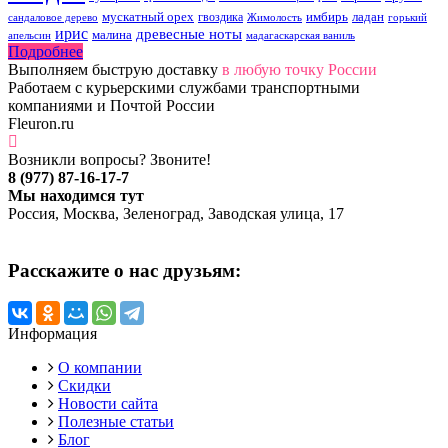
мускатный орех
имбирь
ладан
гвоздика
сандаловое дерево
Жимолость
горький
ирис
древесные ноты
малина
апельсин
мадагаскарская ваниль
Подробнее
Выполняем быструю доставку
в любую точку России
Работаем с курьерскими службами транспортными
компаниями и Почтой России
Fleuron.ru
Возникли вопросы? Звоните!
8 (977) 87-16-17-7
Мы находимся тут
Россия, Москва, Зеленоград, Заводская улица, 17
Расскажите о нас друзьям:
Информация
О компании
Скидки
Новости сайта
Полезные статьи
Блог