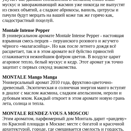
мускус и завораживающий жасмин уже никогда не выпустят
из своих объятий, а сладкие абрикосы, ваниль, цитрусы и
пачули будут мерцать на вашей коже так же горячо как,
сладострастный поцелуй.
Montale Intense Pepper
В универсальном аромате Montale Intense Pepper - настоящая
взрывная смесь перцев – перуанского розового и жгучего
чёрного «малагасийца». Но как после летнего дождя всё
расцветает, так и в этом аромате всё буйство пряностей
сглаживается нежнейшим флёром цветов. В воздухе царит
агаровое тепло, белый мускус и кедр. Этот аромат уж точно
зацепит с первых секунд знакомства.
MONTALE Mango Manga
Универсальный аромат 2010 года, фруктово-цветочно-
древесный. Экзотическая и солнечная энергия манго вступят
в диалог с маслом жасмина, сладким апельсином, нероли и
дубовым мхом. Каждый откроет в этом аромате новую грань
лета, солнца и тепла.
MONTALE RENDEZ-VOUS A MOSCOU
Этим ароматом, парфюмерный дом Монталь дарит «рандеву»
по Красной площади в Москве: месте с богатой и красочной
архитектурой, городе, где смешивается смелость и гордость,