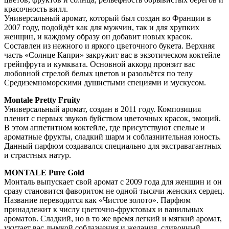
красочность вилл.
Универсальный аромат, который был создан во Франции в
2007 году, подойдёт как для мужчин, так и для хрупких
женщин, и каждому образу он добавит новых красок.
Составлен из нежного и яркого цветочного букета. Верхняя
часть «Солнце Капри» закружит вас в экзотическом коктейле
грейпфрута и кумквата. Основной аккорд пронзит вас
любовной стрелой белых цветов и разольётся по телу
Средиземноморскими душистыми специями и мускусом.
Montale Pretty Fruity
Универсальный аромат, создан в 2011 году. Композиция
пленит с первых звуков буйством цветочных красок, эмоций.
В этом аппетитном коктейле, где присутствуют спелые и
ароматные фрукты, сладкий шарм и соблазнительная юность.
Данный парфюм создавался специально для экстравагантных
и страстных натур.
MONTALE Pure Gold
Монталь выпускает свой аромат с 2009 года для женщин и он
сразу становится фаворитом не одной тысячи женских сердец.
Название переводится как «Чистое золото». Парфюм
принадлежит к числу цветочно-фруктовых и ванильных
ароматов. Сладкий, но в то же время легкий и мягкий аромат,
укутает вас дымкой соблазнения и желания, сливочный