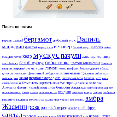
Поиск по нотам
Ваниль
бергамот
дубовый мох
герань
шалфей
ветивер
мандарин
фиалка
Персик
белый кедр
перец
мята
лайм
мускус
пачули
кедр
лаванда
кориандр
орхидея
Лотос
бобы тонка
белый мускус
цветок апельсина
лист фиалки
Ежевика
лимон
кардамон
магнолия
шафран
Кокос
яблоко
гиацинт
Розовое дерево
иланг-иланг
Цветочный
лабданум
розмарин
цитрусы
Цикламен
амброксан
кожа
черная смородина
болгарская роза
Базилик
мох
майская роза
тмин
корица
белые цветы
карамель
османтус
слива
дамасская роза
Специи
чай
бензоин
Апельсин
фрезия
пион
Черный перец
Альдегиды
кашемировое дерево
ландыш
лилия
зеленые ноты
можжевельник
Какао
миндаль
мирра
стиракс
амбретта
амбра
гелиотроп
гардения
нагармота
замша
лист черной смородины
Жасмин
роза
розовый перец
грейпфрут
ананас
сандал
тубероза
нероли
Груша
апельсиновый цвет
красные ягоды
ром