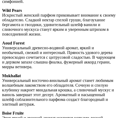
симфонией.
Wild Pears
Искристый женский парфюм приковывает внимание к своему
обладателю. Сладкий нектар спелой груши, благоухание
бергамота и гвоздики, удивительный шлейф ванили и
сливочного мускуса станут ярким и уверенным штрихом в
повседневной жизни.
Aoud Forest
Универсальный древесно-водяной аромат, яркий и
необычный, свежий и интересный. Пряность удового дерева
превосходно сочетается с цитрусовой сладостью. В чарующем
и дерзком запахе слышна фиалка, фужерный аккорд герани,
мирры ветивера.
Mukhallat
Универсальный восточно-внильный аромат станет любимым
волшебным лакомством его обладателя. Сочную и спелую
клубнику накроет миндальная крошка, а сливочный мускус и
ваниль завершат этот десерт. Ароматный и насыщенный
шлейф соблазнительного парфюма создаст благородный и
элитный антураж.
Boise Fruite
Этот яркий и звонкий аромат искрится нотками лесной