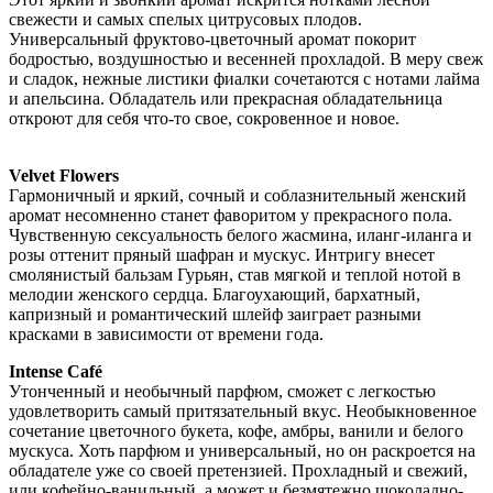
свежести и самых спелых цитрусовых плодов.
Универсальный фруктово-цветочный аромат покорит
бодростью, воздушностью и весенней прохладой. В меру свеж
и сладок, нежные листики фиалки сочетаются с нотами лайма
и апельсина. Обладатель или прекрасная обладательница
откроют для себя что-то свое, сокровенное и новое.
Velvet Flowers
Гармоничный и яркий, сочный и соблазнительный женский
аромат несомненно станет фаворитом у прекрасного пола.
Чувственную сексуальность белого жасмина, иланг-иланга и
розы оттенит пряный шафран и мускус. Интригу внесет
смолянистый бальзам Гурьян, став мягкой и теплой нотой в
мелодии женского сердца. Благоухающий, бархатный,
капризный и романтический шлейф заиграет разными
красками в зависимости от времени года.
Intense Café
Утонченный и необычный парфюм, сможет с легкостью
удовлетворить самый притязательный вкус. Необыкновенное
сочетание цветочного букета, кофе, амбры, ванили и белого
мускуса. Хоть парфюм и универсальный, но он раскроется на
обладателе уже со своей претензией. Прохладный и свежий,
или кофейно-ванильный, а может и безмятежно шоколадно-