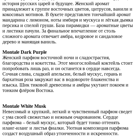
история русских царей и будущее. Женский аромат
принадлежит к группе восточных цветов, цитрусов, ванили и
кокосовых мотивов. В букете представлен тончайший аромат
мандарина с лимоном, ноты имбиря и мускуса и лёгкая дымка
персика и спелой груши. База пирамидки — ароматные цветы
и листики пачули. За финальное впечатление от столь
сложного аромата отвечает амбра, кедровое и сандаловое
дерево и манящая ваниль.
Montale Dark Purple
Женский парфюм восточной ночи и сладострастия,
благородства и кокетства. Этот многослойный коктейль стоит
попробовать лишь раз, и он останется в сердце навсегда.
Сочная слива, сладкий апельсин, белый мускус, герань и
бархатная роза закружат вас в водовороте блаженства и
изыска. Шик тиковой древесины и амбры укутают покоем и
тонким флёром Востока.
Montale White Musk
Невесомый и хрупкий, легкий и чувственный парфюм сведет
с ума своей свежестью и нежным очарованием. Сердце
парфюма – белый мускус, который будет тонко оттенять
иланг-иланг и листья фиалки. Уютная композиция парфюма
создаст воздушный образ утонченности и искренности.