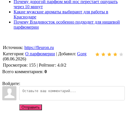
Почему дорогой парфюм мой нос перестает ощущать
через 10 минут
Какие мужские ароматы выбирают для работы в
Краснодаре
Почему Владивосток особенно подходит для нишевой
парфюмерии
Источник
:
https://fleuron.ru
Категория
:
О парфюмерии
|
Добавил
:
Gorg
(08.06.2026)
Просмотров
:
155
|
Рейтинг
:
4.0
/
2
Всего комментариев
:
0
Войдите:
Отправить