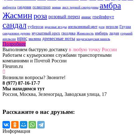
амбра
гелиотроп
гардения
амбретта
замша
лист черной смородины
Жасмин
роза
розовый перец
грейпфрут
ананас
сандал
тубероза
нероли
Груша
апельсиновый цвет
красные ягоды
ром
мускатный орех
имбирь
ладан
гвоздика
сандаловое дерево
Жимолость
горький
ирис
древесные ноты
малина
апельсин
мадагаскарская ваниль
Подробнее
Выполняем быструю доставку
в любую точку России
Работаем с курьерскими службами транспортными
компаниями и Почтой России
Fleuron.ru
Возникли вопросы? Звоните!
8 (977) 87-16-17-7
Мы находимся тут
Россия, Москва, Зеленоград, Заводская улица, 17
Расскажите о нас друзьям:
Информация