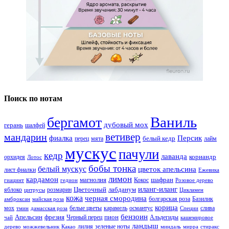
Поиск по нотам
Ваниль
бергамот
дубовый мох
герань
шалфей
ветивер
мандарин
фиалка
Персик
белый кедр
перец
мята
лайм
мускус
пачули
кедр
лаванда
кориандр
орхидея
Лотос
бобы тонка
белый мускус
цветок апельсина
лист фиалки
Ежевика
лимон
кардамон
магнолия
шафран
Кокос
гиацинт
гедион
Розовое дерево
иланг-иланг
Цветочный
лабданум
яблоко
розмарин
цитрусы
Цикламен
кожа
черная смородина
болгарская роза
Базилик
амброксан
майская роза
корица
мох
белые цветы
карамель
османтус
слива
тмин
дамасская роза
Специи
бензоин
Апельсин
фрезия
пион
Черный перец
Альдегиды
чай
кашемировое
ландыш
лилия
зеленые ноты
дерево
можжевельник
Какао
миндаль
мирра
стиракс