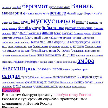
Ваниль
бергамот
дубовый мох
герань
шалфей
ветивер
мандарин
фиалка
Персик
белый кедр
перец
мята
лайм
мускус
пачули
кедр
лаванда
кориандр
орхидея
Лотос
бобы тонка
белый мускус
цветок апельсина
лист фиалки
Ежевика
лимон
кардамон
магнолия
шафран
Кокос
яблоко
гиацинт
Розовое дерево
иланг-иланг
Цветочный
лабданум
розмарин
цитрусы
Дыня
Цикламен
кожа
черная смородина
болгарская роза
Базилик
амброксан
майская роза
корица
мох
белые цветы
карамель
османтус
слива
тмин
дамасская роза
Специи
бензоин
Апельсин
фрезия
пион
Черный перец
Альдегиды
чай
кашемировое
ландыш
лилия
зеленые ноты
дерево
можжевельник
Какао
миндаль
мирра
стиракс
амбра
гелиотроп
гардения
амбретта
замша
лист черной смородины
Жасмин
роза
розовый перец
грейпфрут
ананас
сандал
тубероза
нероли
Груша
апельсиновый цвет
красные ягоды
ром
мускатный орех
имбирь
ладан
гвоздика
сандаловое дерево
Жимолость
горький
ирис
древесные ноты
малина
апельсин
мадагаскарская ваниль
Подробнее
Выполняем быструю доставку
в любую точку России
Работаем с курьерскими службами транспортными
компаниями и Почтой России
Fleuron.ru