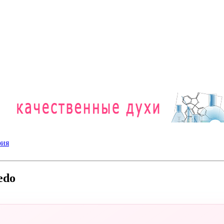
рия
edo