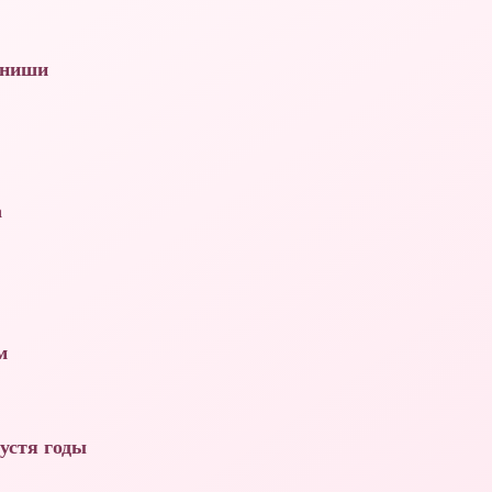
 ниши
а
м
устя годы