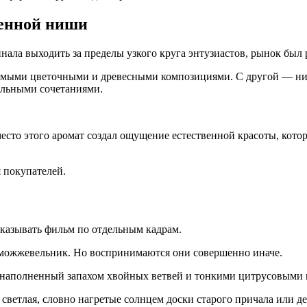
менной ниши
нала выходить за пределы узкого круга энтузиастов, рынок был 
аемыми цветочными и древесными композициями. С другой — ни
альными сочетаниями.
есто этого аромат создал ощущение естественной красоты, котор
 покупателей.
сказывать фильм по отдельным кадрам.
и можжевельник. Но воспринимаются они совершенно иначе.
 наполненный запахом хвойных ветвей и тонкими цитрусовыми 
я, светлая, словно нагретые солнцем доски старого причала или д