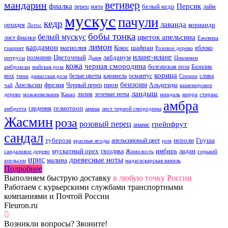
ветивер
мандарин
фиалка
Персик
белый кедр
перец
мята
лайм
мускус
пачули
кедр
лаванда
кориандр
орхидея
Лотос
бобы тонка
белый мускус
цветок апельсина
лист фиалки
Ежевика
лимон
кардамон
магнолия
шафран
Кокос
яблоко
гиацинт
Розовое дерево
иланг-иланг
Цветочный
лабданум
розмарин
цитрусы
Дыня
Цикламен
кожа
черная смородина
болгарская роза
Базилик
амброксан
майская роза
корица
мох
белые цветы
карамель
османтус
слива
тмин
дамасская роза
Специи
бензоин
Апельсин
фрезия
пион
Черный перец
Альдегиды
чай
кашемировое
ландыш
лилия
зеленые ноты
дерево
можжевельник
Какао
миндаль
мирра
стиракс
амбра
гелиотроп
гардения
амбретта
замша
лист черной смородины
Жасмин
роза
розовый перец
грейпфрут
ананас
сандал
тубероза
нероли
Груша
апельсиновый цвет
красные ягоды
ром
мускатный орех
имбирь
ладан
гвоздика
сандаловое дерево
Жимолость
горький
ирис
древесные ноты
малина
апельсин
мадагаскарская ваниль
Подробнее
Выполняем быструю доставку
в любую точку России
Работаем с курьерскими службами транспортными
компаниями и Почтой России
Fleuron.ru
Возникли вопросы? Звоните!