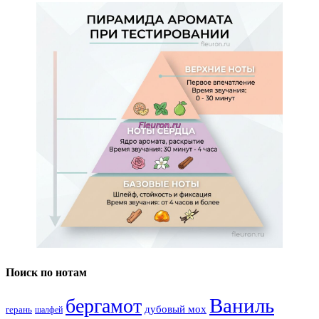
Поиск по нотам
Ваниль
бергамот
дубовый мох
герань
шалфей