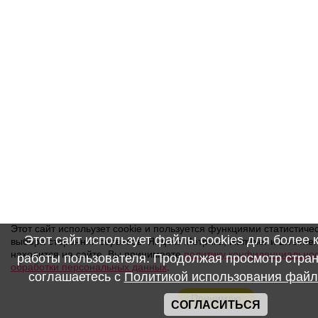
Этот сайт испольузет cookie и пользуется функциями статистиче
Этот сайт использует файлы cookies для более
выбора сторонних сервисов: Яндекс Метрика, Rambler и Liveinte
находится на сайте, Вы принимаете
политику конфиденциально
работы пользователя. Продолжая просмотр стран
обработки персональных данных
.
соглашаетесь с
Политикой использования файл
Принимаю
СОГЛАСИТЬСЯ