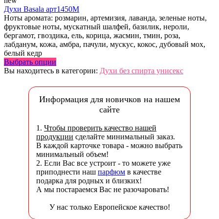
new
Духи Basala арт1450M
Ноты аромата: розмарин, артемизия, лаванда, зеленые ноты,
фруктовые ноты, мускатный шалфей, базилик, нероли,
бергамот, гвоздика, ель, корица, жасмин, тмин, роза,
лабданум, кожа, амбра, пачули, мускус, кокос, дубовый мох,
белый кедр
Выбрать опции
Вы находитесь в категории:
Духи без спирта унисекс
Информация для новичков на нашем
сайте
1.
Чтобы проверить качество нашей
продукции
сделайте минимальный заказ.
В каждой карточке товара - можно выбрать
минимальный объем!
2. Если Вас все устроит - то можете уже
приподнести наш
парфюм
в качестве
подарка для родных и близких!
А мы постараемся Вас не разочаровать!
У нас только Европейское качество!