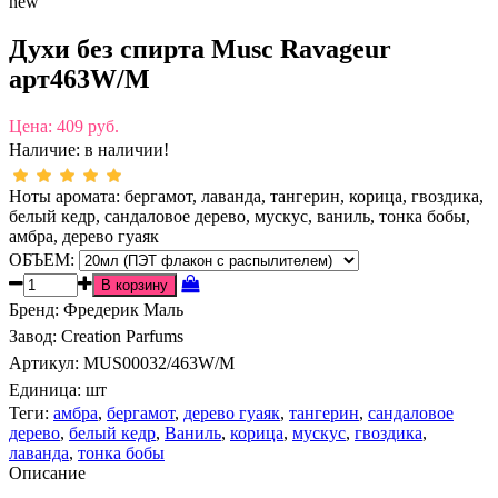
new
Духи без спирта Musc Ravageur
арт463W/M
Цена:
409 руб.
Наличие:
в наличии!
Ноты аромата: бергамот, лаванда, тангерин, корица, гвоздика,
белый кедр, сандаловое дерево, мускус, ваниль, тонка бобы,
амбра, дерево гуаяк
ОБЪЕМ:
Бренд
:
Фредерик Маль
Завод
:
Creation Parfums
Артикул
:
MUS00032/463W/M
Единица:
шт
Теги:
амбра
,
бергамот
,
дерево гуаяк
,
тангерин
,
сандаловое
дерево
,
белый кедр
,
Ваниль
,
корица
,
мускус
,
гвоздика
,
лаванда
,
тонка бобы
Описание