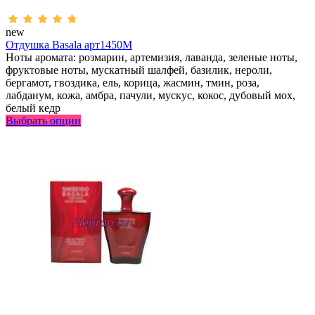
new
Отдушка Basala арт1450M
Ноты аромата: розмарин, артемизия, лаванда, зеленые ноты,
фруктовые ноты, мускатный шалфей, базилик, нероли,
бергамот, гвоздика, ель, корица, жасмин, тмин, роза,
лабданум, кожа, амбра, пачули, мускус, кокос, дубовый мох,
белый кедр
Выбрать опции