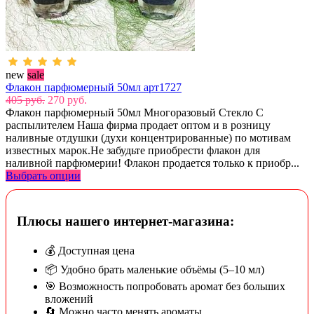
new
sale
Флакон парфюмерный 50мл арт1727
405 руб.
270 руб.
Флакон парфюмерный 50мл Многоразовый Стекло С
распылителем Наша фирма продает оптом и в розницу
наливные отдушки (духи концентрированные) по мотивам
известных марок.Не забудьте приобрести флакон для
наливной парфюмерии! Флакон продается только к приобр...
Выбрать опции
Плюсы нашего интернет-магазина:
💰 Доступная цена
📦 Удобно брать маленькие объёмы (5–10 мл)
🎯 Возможность попробовать аромат без больших
вложений
🔄 Можно часто менять ароматы