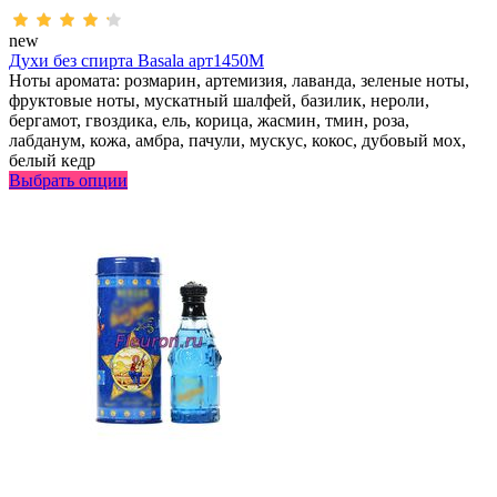
new
Духи без спирта Basala арт1450M
Ноты аромата: розмарин, артемизия, лаванда, зеленые ноты,
фруктовые ноты, мускатный шалфей, базилик, нероли,
бергамот, гвоздика, ель, корица, жасмин, тмин, роза,
лабданум, кожа, амбра, пачули, мускус, кокос, дубовый мох,
белый кедр
Выбрать опции