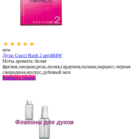
new
Духи Gucci Rush 2 арт484W
Ноты аромата: белая
фрезия,ландыш,роза,лилия,гардения,пальма,нарцисс,черная
смородина,мускус,дубовый мох
Выбрать опции