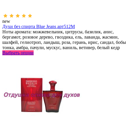
new
Духи без спирта Blue Jeans арт512M
Ноты аромата: можжевельник, цитрусы, базилик, анис,
бергамот, розовое дерево, гвоздика, ель, лаванда, жасмин,
шалфей, гелиотроп, ландыш, роза, герань, ирис, сандал, бобы
тонка, амбра, пачули, мускус, ваниль, ветивер, белый кедр
Выбрать опции