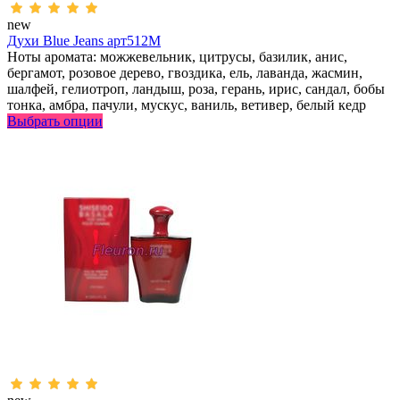
new
Духи Blue Jeans арт512M
Ноты аромата: можжевельник, цитрусы, базилик, анис,
бергамот, розовое дерево, гвоздика, ель, лаванда, жасмин,
шалфей, гелиотроп, ландыш, роза, герань, ирис, сандал, бобы
тонка, амбра, пачули, мускус, ваниль, ветивер, белый кедр
Выбрать опции