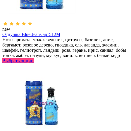
new
Отдушка Blue Jeans арт512M
Ноты аромата: можжевельник, цитрусы, базилик, анис,
бергамот, розовое дерево, гвоздика, ель, лаванда, жасмин,
шалфей, гелиотроп, ландыш, роза, герань, ирис, сандал, бобы
тонка, амбра, пачули, мускус, ваниль, ветивер, белый кедр
Выбрать опции