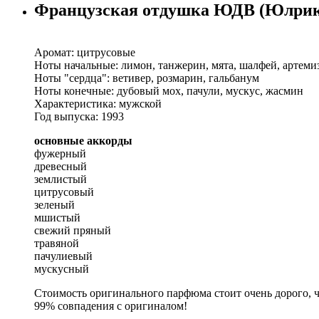
Французская отдушка ЮДВ (Юлрик 
Аромат: цитрусовые
Ноты начальные: лимон, танжерин, мята, шалфей, артеми
Ноты "сердца": ветивер, розмарин, гальбанум
Ноты конечные: дубовый мох, пачули, мускус, жасмин
Характеристика: мужской
Год выпуска: 1993
основные аккорды
фужерный
древесный
землистый
цитрусовый
зеленый
мшистый
свежий пряный
травяной
пачулиевый
мускусный
Стоимость оригинального парфюма стоит очень дорого, 
99% совпадения с оригиналом!