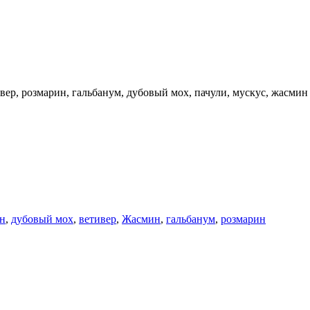
вер, розмарин, гальбанум, дубовый мох, пачули, мускус, жасмин
н
,
дубовый мох
,
ветивер
,
Жасмин
,
гальбанум
,
розмарин