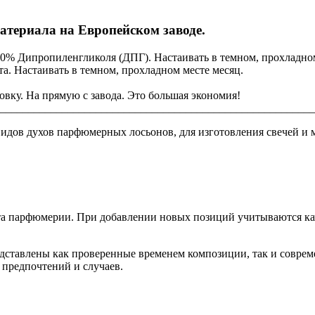
атериала на Европейском заводе.
70% Дипропиленгликоля (ДПГ). Настаивать в темном, прохладном
а. Настаивать в темном, прохладном месте месяц.
ковку. На прямую с завода. Это большая экономия!
________________________________________________________
дов духов парфюмерных лосьонов, для изготовления свечей и 
 парфюмерии. При добавлении новых позиций учитываются каче
редставлены как проверенные временем композиции, так и совр
 предпочтений и случаев.