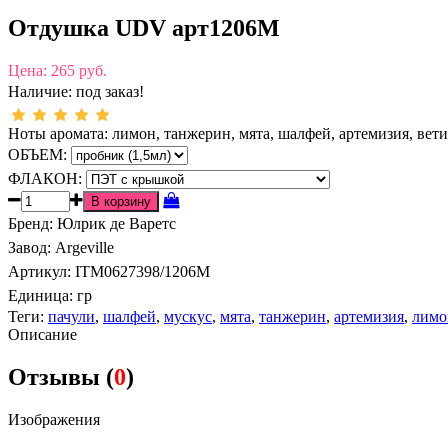
Отдушка UDV арт1206M
Цена:
265 руб.
Наличие:
под заказ!
Ноты аромата: лимон, танжерин, мята, шалфей, артемизия, вети
ОБЪЕМ:
ФЛАКОН:
Бренд
:
Юлрик де Варетс
Завод
:
Argeville
Артикул
:
ITM0627398/1206M
Единица:
гр
Теги:
пачули
,
шалфей
,
мускус
,
мята
,
танжерин
,
артемизия
,
лимо
Описание
Отзывы (
0
)
Изображения