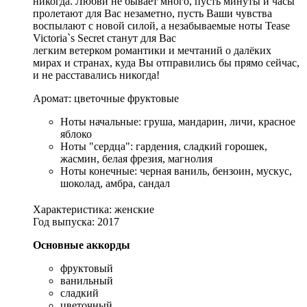
никогда. Любви не бывает много, пусть минуты и часы
пролетают для Вас незаметно, пусть Ваши чувства
воспылают с новой силой, а незабываемые ноты Tease
Victoria`s Secret станут для Вас
легким ветерком романтики и мечтаний о далёких
мирах и странах, куда Вы отправились бы прямо сейчас,
и не расставались никогда!
Аромат: цветочные фруктовые
Ноты начальные: груша, мандарин, личи, красное
яблоко
Ноты "сердца": гардения, сладкий горошек,
жасмин, белая фрезия, магнолия
Ноты конечные: черная ваниль, бензоин, мускус,
шоколад, амбра, сандал
Характеристика: женские
Год выпуска: 2017
Основные аккорды
фруктовый
ванильный
сладкий
цветочный