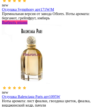
new
Отдушка Symphony арт171W/M
Премиальная версия от завода Oflores. Ноты аромата:
бергамот, грейпфрут, имбирь
Выбрать опции
new
Отдушка Balenciaga Paris арт1095W
Ноты аромата: лист фиалки, гвоздика цветок, фиалка,
вирджинский кедр, пачули