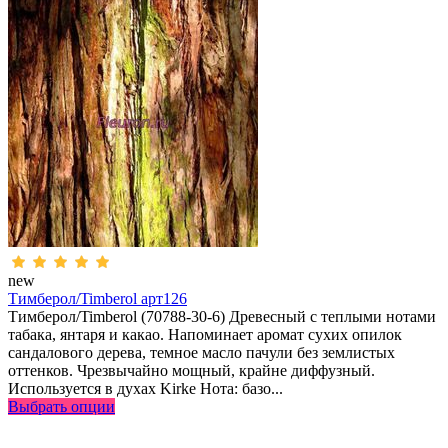
new
Тимберол/Timberol арт126
Тимберол/Timberol (70788-30-6) Древесный с теплыми нотами
табака, янтаря и какао. Напоминает аромат сухих опилок
сандалового дерева, темное масло пачули без землистых
оттенков. Чрезвычайно мощный, крайне диффузный.
Используется в духах Kirke Нота: базо...
Выбрать опции