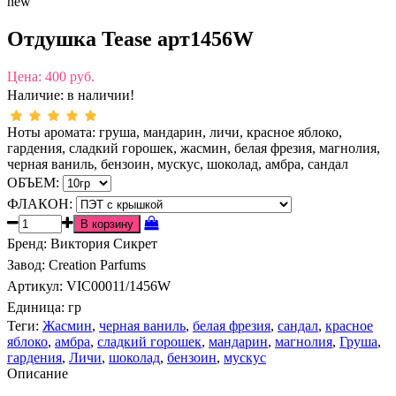
new
Отдушка Tease арт1456W
Цена:
400 руб.
Наличие:
в наличии!
Ноты аромата: груша, мандарин, личи, красное яблоко,
гардения, сладкий горошек, жасмин, белая фрезия, магнолия,
черная ваниль, бензоин, мускус, шоколад, амбра, сандал
ОБЪЕМ:
ФЛАКОН:
Бренд
:
Виктория Сикрет
Завод
:
Creation Parfums
Артикул
:
VIC00011/1456W
Единица:
гр
Теги:
Жасмин
,
черная ваниль
,
белая фрезия
,
сандал
,
красное
яблоко
,
амбра
,
сладкий горошек
,
мандарин
,
магнолия
,
Груша
,
гардения
,
Личи
,
шоколад
,
бензоин
,
мускус
Описание