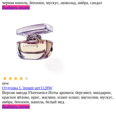
черная ваниль, бензоин, мускус, шоколад, амбра, сандал
Выбрать опции
new
Отдушка L`instant арт1128W
Версия завода Floressence.Ноты аромата: бергамот, мандарин,
красное яблоко, ирис, жасмин, иланг-иланг, магнолия, мускус,
амбра, бензоин, ваниль, белый мед
Выбрать опции