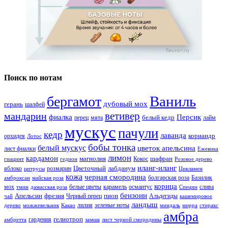
Поиск по нотам
Ваниль
бергамот
дубовый мох
герань
шалфей
ветивер
мандарин
фиалка
Персик
белый кедр
перец
мята
лайм
мускус
пачули
кедр
лаванда
кориандр
орхидея
Лотос
бобы тонка
белый мускус
цветок апельсина
лист фиалки
Ежевика
лимон
кардамон
магнолия
шафран
Кокос
гиацинт
гедион
Розовое дерево
иланг-иланг
Цветочный
лабданум
яблоко
розмарин
цитрусы
Цикламен
кожа
черная смородина
болгарская роза
Базилик
амброксан
майская роза
корица
мох
белые цветы
карамель
османтус
слива
тмин
дамасская роза
Специи
бензоин
Апельсин
фрезия
пион
Черный перец
Альдегиды
чай
кашемировое
ландыш
лилия
зеленые ноты
дерево
можжевельник
Какао
миндаль
мирра
стиракс
амбра
гелиотроп
гардения
амбретта
замша
лист черной смородины