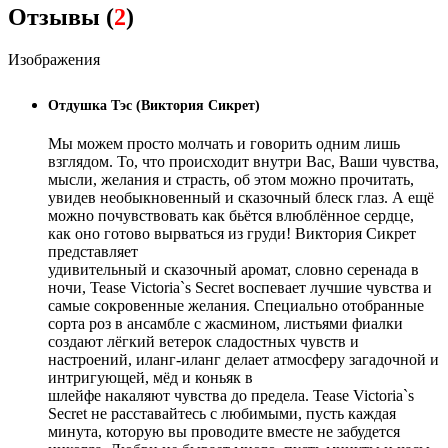
Отзывы (
2
)
Изображения
Отдушка Тэс (Виктория Сикрет)
Мы можем просто молчать и говорить одним лишь
взглядом. То, что происходит внутри Вас, Ваши чувства,
мысли, желания и страсть, об этом можно прочитать,
увидев необыкновенный и сказочный блеск глаз. А ещё
можно почувствовать как бьётся влюблённое сердце,
как оно готово вырваться из груди! Виктория Сикрет
представляет
удивительный и сказочный аромат, словно серенада в
ночи, Tease Victoria`s Secret воспевает лучшие чувства и
самые сокровенные желания. Специально отобранные
сорта роз в ансамбле с жасмином, листьями фиалки
создают лёгкий ветерок сладостных чувств и
настроений, иланг-иланг делает атмосферу загадочной и
интригующей, мёд и коньяк в
шлейфе накаляют чувства до предела. Tease Victoria`s
Secret не расставайтесь с любимыми, пусть каждая
минута, которую вы проводите вместе не забудется