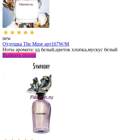
new
Отдушка The Muse арт167W/M
Ноты аромата: уд белый,цветок хлопка,мускус белый
Выбрать опции