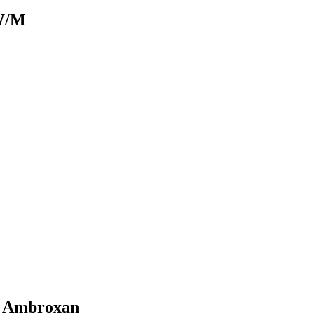
3W/M
 Ambroxan