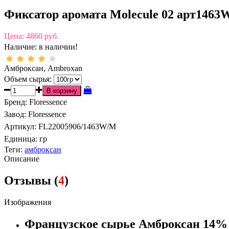
Фиксатор аромата Molecule 02 арт146
Цена:
4860 руб.
Наличие:
в наличии!
Амброксан, Ambroxan
Объем сырья:
Бренд
:
Floressence
Завод
:
Floressence
Артикул
:
FL22005906/1463W/M
Единица:
гр
Теги:
амброксан
Описание
Отзывы (
4
)
Изображения
Французское сырье Амброксан 14%