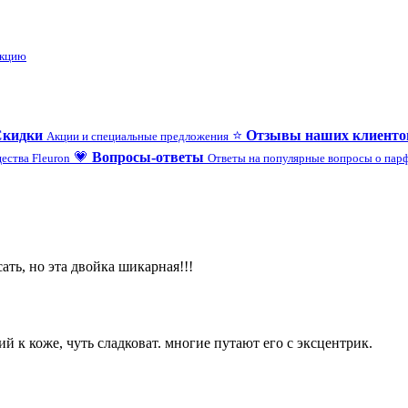
укцию
Скидки
⭐
Отзывы наших клиенто
Акции и специальные предложения
💗
Вопросы-ответы
ества Fleuron
Ответы на популярные вопросы о па
ть, но эта двойка шикарная!!!
й к коже, чуть сладковат. многие путают его с эксцентрик.