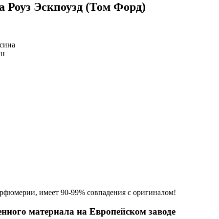
Роуз Эскпоузд (Том Форд)
ьсина
ан
фюмерии, имеет 90-99% совпадения с оригиналом!
енного материала на Европейском заводе