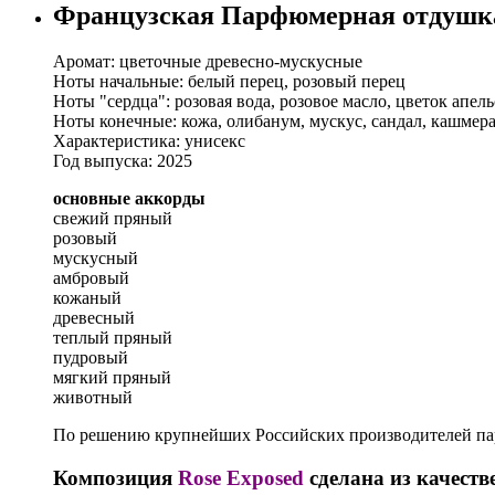
Французская Парфюмерная отдушка 
Аромат: цветочные древесно-мускусные
Ноты начальные: белый перец, розовый перец
Ноты "сердца": розовая вода, розовое масло, цветок апел
Ноты конечные: кожа, олибанум, мускус, сандал, кашмер
Характеристика: унисекс
Год выпуска: 2025
основные аккорды
свежий пряный
розовый
мускусный
амбровый
кожаный
древесный
теплый пряный
пудровый
мягкий пряный
животный
По решению крупнейших Российских производителей пар
Композиция
Rose Exposed
сделана из качеств