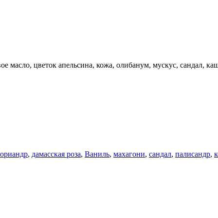
вое масло, цветок апельсина, кожа, олибанум, мускус, сандал, к
кориандр
,
дамасская роза
,
Ваниль
,
махагони
,
сандал
,
палисандр
,