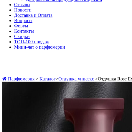
Отзывы
Новости
Доставка и Оплата
Вопросы
Форум
Контакты
Скидки
ТОП-100 продаж
Мини-чат о парфюмерии
Парфюмерия
>
Каталог
>
Отдушка унисекс
>
Отдушка Rose E