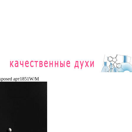
xposed арт1851W/M