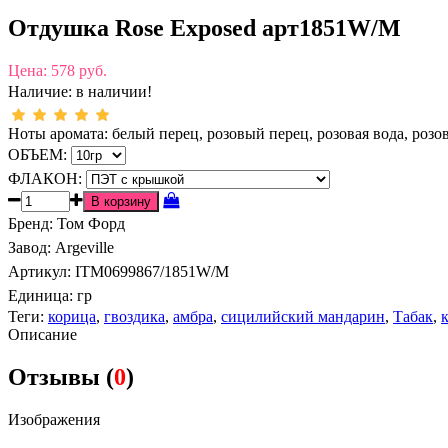
Отдушка Rose Exposed арт1851W/M
Цена:
578 руб.
Наличие:
в наличии!
Ноты аромата: белый перец, розовый перец, розовая вода, розо
ОБЪЕМ:
ФЛАКОН:
Бренд
:
Том Форд
Завод
:
Argeville
Артикул
:
ITM0699867/1851W/M
Единица:
гр
Теги:
корица
,
гвоздика
,
амбра
,
сицилийский мандарин
,
Табак
,
Описание
Отзывы (
0
)
Изображения