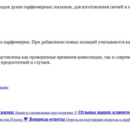
дов духов парфюмерных лосьонов, для изготовления свечей и 
 парфюмерии. При добавлении новых позиций учитываются каче
редставлены как проверенные временем композиции, так и совр
 предпочтений и случаев.
укцию
Скидки
⭐
Отзывы наших клиенто
Акции и специальные предложения
💗
Вопросы-ответы
ества Fleuron
Ответы на популярные вопросы о па