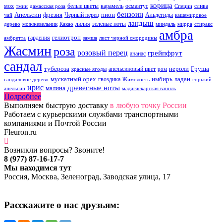
корица
мох
белые цветы
карамель
османтус
слива
тмин
дамасская роза
Специи
бензоин
Апельсин
фрезия
пион
Черный перец
Альдегиды
чай
кашемировое
ландыш
лилия
зеленые ноты
дерево
можжевельник
Какао
миндаль
мирра
стиракс
амбра
гелиотроп
гардения
амбретта
замша
лист черной смородины
Жасмин
роза
розовый перец
грейпфрут
ананас
сандал
тубероза
нероли
Груша
апельсиновый цвет
красные ягоды
ром
мускатный орех
имбирь
ладан
гвоздика
сандаловое дерево
Жимолость
горький
ирис
древесные ноты
малина
апельсин
мадагаскарская ваниль
Подробнее
Выполняем быструю доставку
в любую точку России
Работаем с курьерскими службами транспортными
компаниями и Почтой России
Fleuron.ru
Возникли вопросы? Звоните!
8 (977) 87-16-17-7
Мы находимся тут
Россия, Москва, Зеленоград, Заводская улица, 17
Расскажите о нас друзьям: