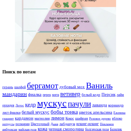
Поиск по нотам
Ваниль
бергамот
дубовый мох
герань
шалфей
ветивер
мандарин
фиалка
Персик
белый кедр
перец
мята
лайм
мускус
пачули
кедр
лаванда
кориандр
орхидея
Лотос
бобы тонка
белый мускус
цветок апельсина
лист фиалки
Ежевика
лимон
кардамон
магнолия
шафран
Кокос
яблоко
гиацинт
Розовое дерево
иланг-иланг
Цветочный
лабданум
розмарин
цитрусы
Дыня
Цикламен
кожа
черная смородина
болгарская роза
Базилик
амброксан
майская роза