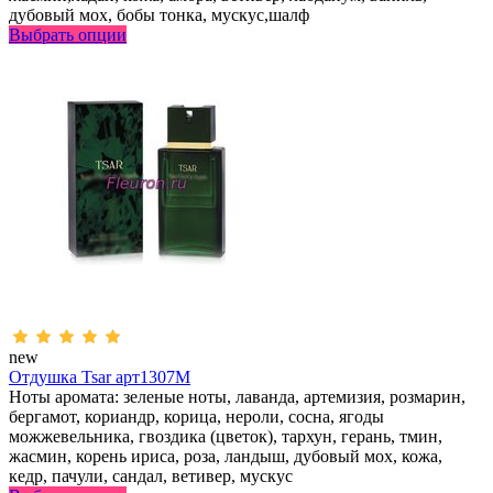
дубовый мох, бобы тонка, мускус,шалф
Выбрать опции
new
Отдушка Tsar арт1307M
Ноты аромата: зеленые ноты, лаванда, артемизия, розмарин,
бергамот, кориандр, корица, нероли, сосна, ягоды
можжевельника, гвоздика (цветок), тархун, герань, тмин,
жасмин, корень ириса, роза, ландыш, дубовый мох, кожа,
кедр, пачули, сандал, ветивер, мускус