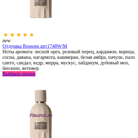
new
Отдушка Reasons арт1748W/M
Ноты аромата: лесной орех, розовый перец, кардамон, корица,
сосна, давана, нагармота, кашмеран, белая амбра, пачули, пало
санто, сандал, кедр, мирра, мускус, лабданум, дубовый мох,
бензоин, ветивер
Выбрать опции