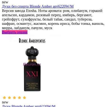
new
Духи без спирта Blonde Amber арт6220W/M
Версия завода Etosha. Ноты аромата: ром, олибанум, горький
апельсин, кардамон, розовый перец, имбирь, бергамот,
грейпфрут, сухофрукты, белый табак, сандал, тубероза,
шафран, османтус, жасмин, корень ириса, бобы тонка, ваниль,
мирра, лабданум, пачули, муск
Выбрать опции
new
Духи Blonde Amber арт6220W/M