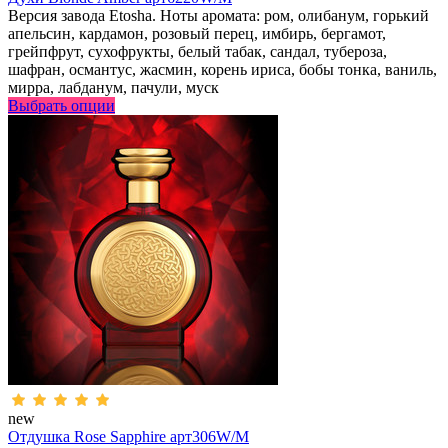
Версия завода Etosha. Ноты аромата: ром, олибанум, горький
апельсин, кардамон, розовый перец, имбирь, бергамот,
грейпфрут, сухофрукты, белый табак, сандал, тубероза,
шафран, османтус, жасмин, корень ириса, бобы тонка, ваниль,
мирра, лабданум, пачули, муск
Выбрать опции
new
Отдушка Rose Sapphire арт306W/M