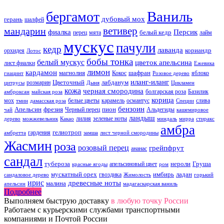
Ваниль
бергамот
дубовый мох
герань
шалфей
ветивер
мандарин
фиалка
Персик
белый кедр
перец
мята
лайм
мускус
пачули
кедр
лаванда
кориандр
орхидея
Лотос
бобы тонка
белый мускус
цветок апельсина
лист фиалки
Ежевика
лимон
кардамон
магнолия
шафран
Кокос
яблоко
гиацинт
Розовое дерево
иланг-иланг
Цветочный
лабданум
розмарин
цитрусы
Дыня
Цикламен
кожа
черная смородина
болгарская роза
Базилик
амброксан
майская роза
корица
мох
белые цветы
карамель
османтус
слива
тмин
дамасская роза
Специи
бензоин
Апельсин
фрезия
пион
Черный перец
Альдегиды
чай
кашемировое
ландыш
лилия
зеленые ноты
дерево
можжевельник
Какао
миндаль
мирра
стиракс
амбра
гелиотроп
гардения
амбретта
замша
лист черной смородины
Жасмин
роза
розовый перец
грейпфрут
ананас
сандал
тубероза
нероли
Груша
апельсиновый цвет
красные ягоды
ром
мускатный орех
имбирь
ладан
гвоздика
сандаловое дерево
Жимолость
горький
ирис
древесные ноты
малина
апельсин
мадагаскарская ваниль
Подробнее
Выполняем быструю доставку
в любую точку России
Работаем с курьерскими службами транспортными
компаниями и Почтой России