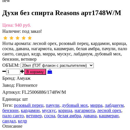
new
Духи без спирта Reasons арт1748W/M
Цена:
940 руб.
Наличие:
под заказ!
Ноты аромата: лесной орех, розовый перец, кардамон, корица,
сосна, давана, нагармота, кашмеран, белая амбра, пачули, пало
санто, сандал, кедр, мирра, мускус, лабданум, дубовый мох,
бензоин, ветивер
ОБЪЕМ:
Бренд
:
Амуаж
Завод
:
Floressence
Артикул
:
FL25006886/1748W/M
Единица:
шт
Теги:
розовый перец
,
пачули
,
дубовый мох
,
мирра
,
лабданум
,
бензоин
,
кардамон
,
мускус
,
корица
,
нагармота
,
лесной орех
,
пало санто
,
ветивер
,
сосна
,
белая амбра
,
давана
,
кашмеран
,
сандал
,
кедр
Описание