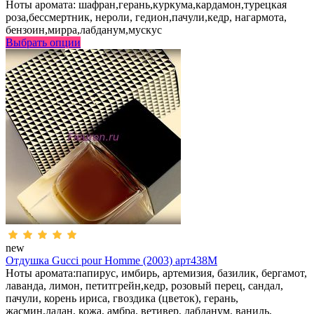
Ноты аромата: шафран,герань,куркума,кардамон,турецкая
роза,бессмертник, нероли, гедион,пачули,кедр, нагармота,
бензоин,мирра,лабданум,мускус
Выбрать опции
new
Отдушка Gucci pour Homme (2003) арт438M
Ноты аромата:папирус, имбирь, артемизия, базилик, бергамот,
лаванда, лимон, петитгрейн,кедр, розовый перец, сандал,
пачули, корень ириса, гвоздика (цветок), герань,
жасмин,ладан, кожа, амбра, ветивер, лабданум, ваниль,