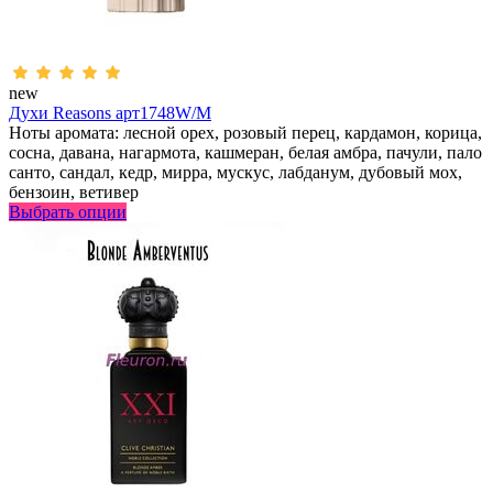
new
Духи Reasons арт1748W/M
Ноты аромата: лесной орех, розовый перец, кардамон, корица,
сосна, давана, нагармота, кашмеран, белая амбра, пачули, пало
санто, сандал, кедр, мирра, мускус, лабданум, дубовый мох,
бензоин, ветивер
Выбрать опции