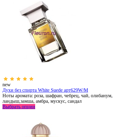
new
Духи без спирта White Suede арт629W/M
Ноты аромата: роза, шафран, чебрец, чай, олибанум,
ландыш,замша, амбра, мускус, сандал
Выбрать опции