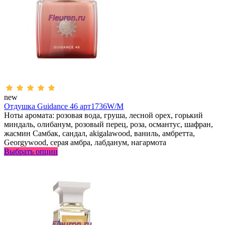
new
Отдушка Guidance 46 арт1736W/M
Ноты аромата: розовая вода, груша, лесной орех, горький
миндаль, олибанум, розовый перец, роза, османтус, шафран,
жасмин Самбак, сандал, аkigalawood, ваниль, амбретта,
Georgywood, серая амбра, лабданум, нагармота
Выбрать опции