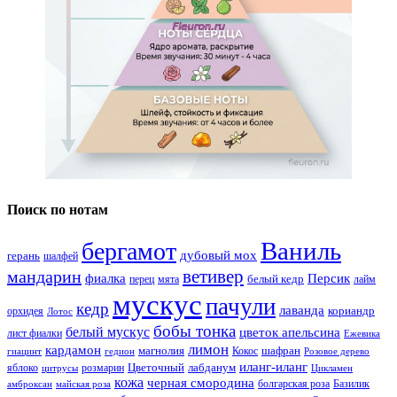
Поиск по нотам
Ваниль
бергамот
дубовый мох
герань
шалфей
ветивер
мандарин
фиалка
Персик
белый кедр
перец
мята
лайм
мускус
пачули
кедр
лаванда
кориандр
орхидея
Лотос
бобы тонка
белый мускус
цветок апельсина
лист фиалки
Ежевика
лимон
кардамон
магнолия
шафран
Кокос
гиацинт
гедион
Розовое дерево
иланг-иланг
Цветочный
лабданум
яблоко
розмарин
цитрусы
Цикламен
кожа
черная смородина
болгарская роза
Базилик
амброксан
майская роза