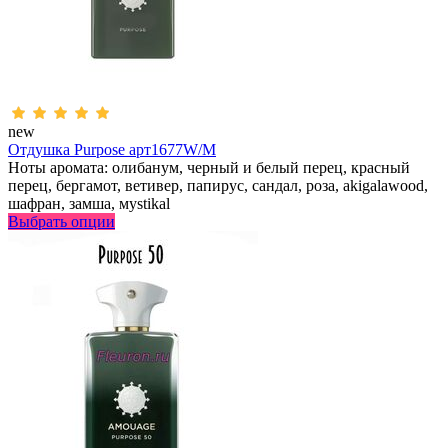
new
Отдушка Purpose арт1677W/M
Ноты аромата: олибанум, черный и белый перец, красный
перец, бергамот, ветивер, папирус, сандал, роза, аkigalawood,
шафран, замша, мystikal
Выбрать опции