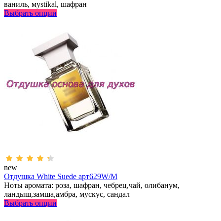
ваниль, мystikal, шафран
Выбрать опции
new
Отдушка White Suede арт629W/M
Ноты аромата: роза, шафран, чебрец,чай, олибанум,
ландыш,замша,амбра, мускус, сандал
Выбрать опции