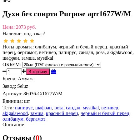
new
Духи без спирта Purpose арт1677W/M
Цена:
2073 руб.
Наличие:
под заказ!
Ноты аромата: олибанум, черный и белый перец, красный
перец, бергамот, ветивер, папирус, сандал, роза, аkigalawood,
шафран, замша, мystikal
ОБЪЕМ:
Бренд
:
Амуаж
Завод
:
Seluz
Артикул
:
86036-C/1677W/M
Единица:
шт
Теги:
папирус
,
шафран
,
роза
,
сандал
,
мystikal
,
ветивер
,
аkigalawood
,
замша
,
красный перец
,
черный и белый перец
,
олибанум
,
бергамот
Описание
Отзывы (
0
)