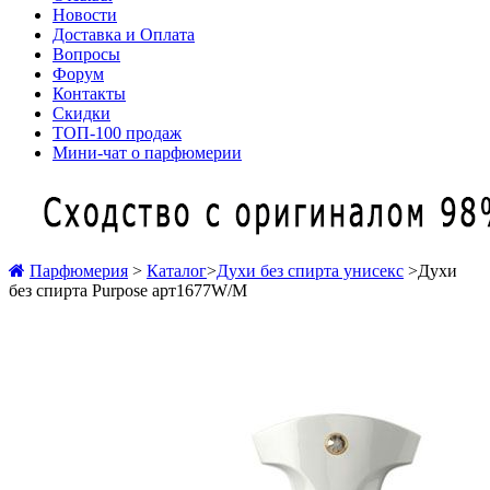
Новости
Доставка и Оплата
Вопросы
Форум
Контакты
Скидки
ТОП-100 продаж
Мини-чат о парфюмерии
Парфюмерия
>
Каталог
>
Духи без спирта унисекс
>
Духи
без спирта Purpose арт1677W/M