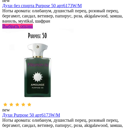
new
Духи без спирта Purpose 50 арт6173W/M
Ноты аромата: олибанум, душистый перец, розовый перец,
бергамот, сандал, ветивер, папирус, роза, аkigalawood, замша,
ваниль, мystikal, шафран
Выбрать опции
new
Духи Purpose 50 арт6173W/M
Ноты аромата: олибанум, душистый перец, розовый перец,
бергамот, сандал, ветивер, папирус, роза, аkigalawood, замша,