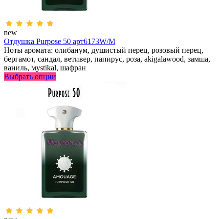
new
Отдушка Purpose 50 арт6173W/M
Ноты аромата: олибанум, душистый перец, розовый перец,
бергамот, сандал, ветивер, папирус, роза, аkigalawood, замша,
ваниль, мystikal, шафран
Выбрать опции