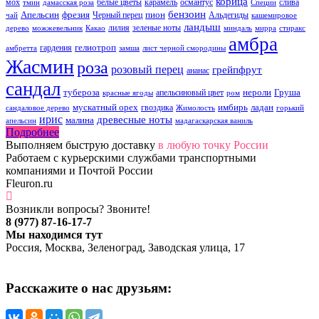
корица
мох
белые цветы
карамель
османтус
слива
тмин
дамасская роза
Специи
бензоин
Апельсин
фрезия
пион
Черный перец
Альдегиды
чай
кашемировое
ландыш
лилия
зеленые ноты
дерево
можжевельник
Какао
миндаль
мирра
стиракс
амбра
гелиотроп
гардения
амбретта
замша
лист черной смородины
Жасмин
роза
розовый перец
грейпфрут
ананас
сандал
тубероза
нероли
Груша
апельсиновый цвет
красные ягоды
ром
мускатный орех
имбирь
ладан
гвоздика
сандаловое дерево
Жимолость
горький
ирис
древесные ноты
малина
апельсин
мадагаскарская ваниль
Подробнее
Выполняем быструю доставку
в любую точку России
Работаем с курьерскими службами транспортными
компаниями и Почтой России
Fleuron.ru
Возникли вопросы? Звоните!
8 (977) 87-16-17-7
Мы находимся тут
Россия, Москва, Зеленоград, Заводская улица, 17
Расскажите о нас друзьям: