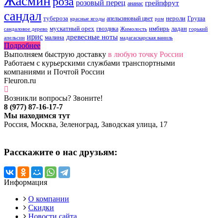
Жасмин
роза
розовый перец
грейпфрут
ананас
сандал
тубероза
нероли
Груша
апельсиновый цвет
красные ягоды
ром
мускатный орех
имбирь
ладан
гвоздика
сандаловое дерево
Жимолость
горький
ирис
древесные ноты
малина
апельсин
мадагаскарская ваниль
Подробнее
Выполняем быструю доставку
в любую точку России
Работаем с курьерскими службами транспортными
компаниями и Почтой России
Fleuron.ru
Возникли вопросы? Звоните!
8 (977) 87-16-17-7
Мы находимся тут
Россия, Москва, Зеленоград, Заводская улица, 17
Расскажите о нас друзьям:
Информация
О компании
Скидки
Новости сайта