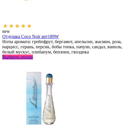
new
Отдушка Coco Noir арт189W
Ноты аромата: грейпфрут, бергамот, апельсин, жасмин, роза,
нарцисс, герань, персик, бобы тонка, пачули, сандал, ваниль,
белый мускус, олибанум, бензоин, гвоздика
Выбрать опции