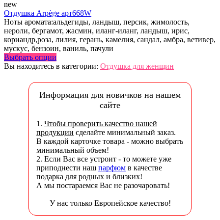
new
Отдушка Arpège арт668W
Ноты аромата:альдегиды, ландыш, персик, жимолость,
нероли, бергамот, жасмин, иланг-иланг, ландыш, ирис,
кориандр,роза, лилия, герань, камелия, сандал, амбра, ветивер,
мускус, бензоин, ваниль, пачули
Выбрать опции
Вы находитесь в категории:
Отдушка для женщин
Информация для новичков на нашем
сайте
1.
Чтобы проверить качество нашей
продукции
сделайте минимальный заказ.
В каждой карточке товара - можно выбрать
минимальный объем!
2. Если Вас все устроит - то можете уже
приподнести наш
парфюм
в качестве
подарка для родных и близких!
А мы постараемся Вас не разочаровать!
У нас только Европейское качество!