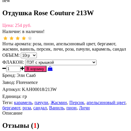
new
Отдушка Rose Couture 213W
Цена:
254 руб.
Наличие:
в наличии!
Ноты аромата: роза, пион, апельсиновый цвет, бергамот,
жасмин, ваниль, персик, личи, роза, пачули, карамель, сандал
ОБЪЕМ:
ФЛАКОН:
Бренд
:
Эли Сааб
Завод
:
Floressence
Артикул
:
KAH00018/213W
Единица:
гр
Теги:
карамель
,
пачули
,
Жасмин
,
Персик
,
апельсиновый цвет
,
бергамот
,
роза
,
сандал
,
Ваниль
,
пион
,
Личи
Описание
Отзывы (
1
)