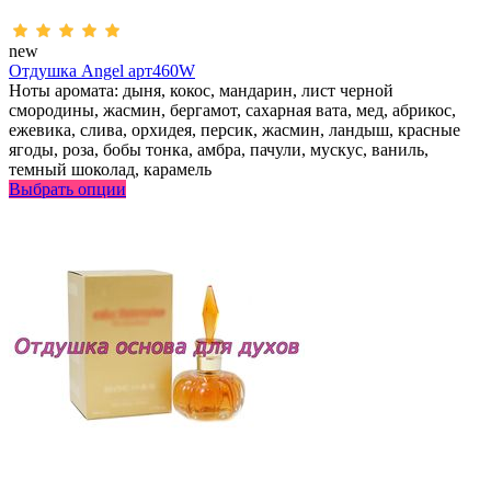
new
Отдушка Angel арт460W
Ноты аромата: дыня, кокос, мандарин, лист черной
смородины, жасмин, бергамот, сахарная вата, мед, абрикос,
ежевика, слива, орхидея, персик, жасмин, ландыш, красные
ягоды, роза, бобы тонка, амбра, пачули, мускус, ваниль,
темный шоколад, карамель
Выбрать опции