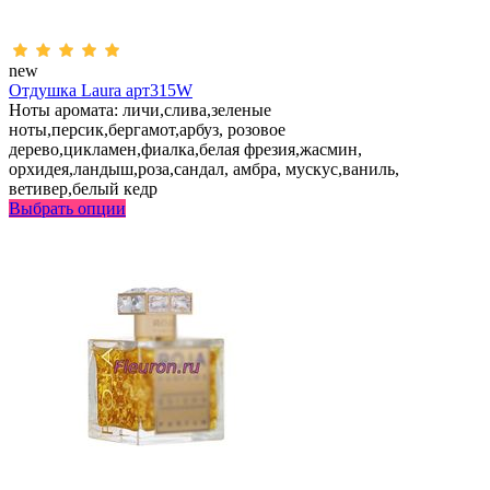
new
Отдушка Laura арт315W
Ноты аромата: личи,слива,зеленые
ноты,персик,бергамот,арбуз, розовое
дерево,цикламен,фиалка,белая фрезия,жасмин,
орхидея,ландыш,роза,сандал, амбра, мускус,ваниль,
ветивер,белый кедр
Выбрать опции