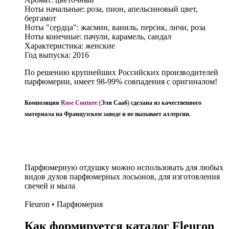
Ноты начальные: роза, пион, апельсиновый цвет,
бергамот
Ноты "сердца": жасмин, ваниль, персик, личи, роза
Ноты конечные: пачули, карамель, сандал
Характеристика: женские
Год выпуска: 2016
По решению крупнейших Российских производителей
парфюмерии, имеет 98-99% совпадения с оригиналом!
Композиция
Rose Couture (
Эли Сааб
)
сделана из качественного
материала на Французском заводе и не вызывает аллергии.
Парфюмерную отдушку можно использовать для любых
видов духов парфюмерных лосьонов, для изготовления
свечей и мыла
Fleuron • Парфюмерия
Как формируется каталог Fleuron