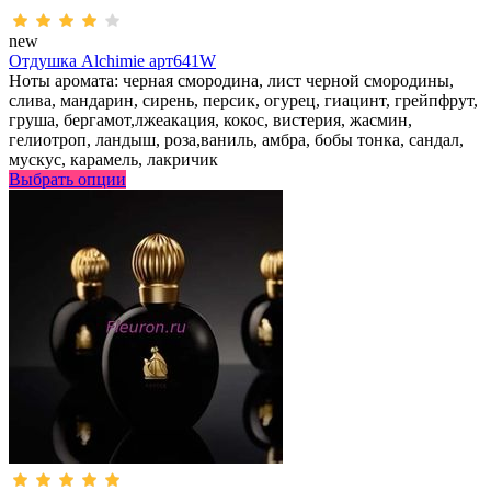
new
Отдушка Alchimie арт641W
Ноты аромата: черная смородина, лист черной смородины,
слива, мандарин, сирень, персик, огурец, гиацинт, грейпфрут,
груша, бергамот,лжеакация, кокос, вистерия, жасмин,
гелиотроп, ландыш, роза,ваниль, амбра, бобы тонка, сандал,
мускус, карамель, лакричик
Выбрать опции