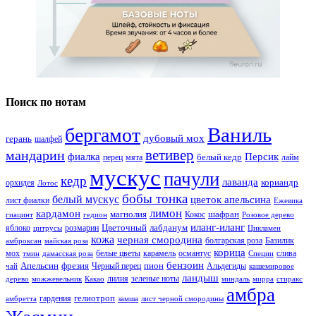
Поиск по нотам
Ваниль
бергамот
дубовый мох
герань
шалфей
ветивер
мандарин
фиалка
Персик
белый кедр
перец
мята
лайм
мускус
пачули
кедр
лаванда
кориандр
орхидея
Лотос
бобы тонка
белый мускус
цветок апельсина
лист фиалки
Ежевика
лимон
кардамон
магнолия
шафран
Кокос
гиацинт
гедион
Розовое дерево
иланг-иланг
Цветочный
лабданум
яблоко
розмарин
цитрусы
Цикламен
кожа
черная смородина
болгарская роза
Базилик
амброксан
майская роза
корица
мох
белые цветы
карамель
османтус
слива
тмин
дамасская роза
Специи
бензоин
Апельсин
фрезия
пион
Черный перец
Альдегиды
чай
кашемировое
ландыш
лилия
зеленые ноты
дерево
можжевельник
Какао
миндаль
мирра
стиракс
амбра
гелиотроп
гардения
амбретта
замша
лист черной смородины