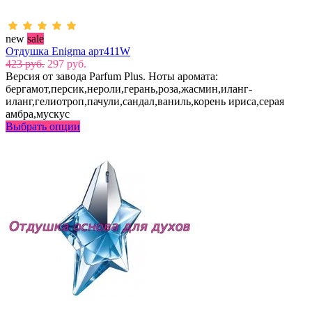
new
sale
Отдушка Enigma арт411W
423 руб.
297 руб.
Версия от завода Parfum Plus. Ноты аромата:
бергамот,персик,нероли,герань,роза,жасмин,иланг-
иланг,гелиотроп,пачули,сандал,ваниль,корень ириса,серая
амбра,мускус
Выбрать опции