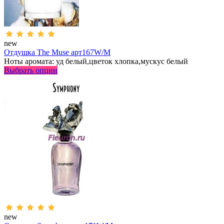
new
Отдушка The Muse арт167W/M
Ноты аромата: уд белый,цветок хлопка,мускус белый
Выбрать опции
new