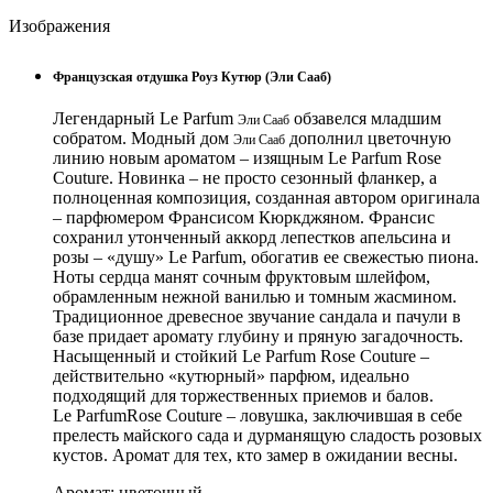
Изображения
Французская отдушка Роуз Кутюр (Эли Сааб)
Легендарный Le Parfum
обзавелся младшим
Эли Сааб
собратом. Модный дом
дополнил цветочную
Эли Сааб
линию новым ароматом – изящным Le Parfum Rose
Couture. Новинка – не просто сезонный фланкер, а
полноценная композиция, созданная автором оригинала
– парфюмером Франсисом Кюркджяном. Франсис
сохранил утонченный аккорд лепестков апельсина и
розы – «душу» Le Parfum, обогатив ее свежестью пиона.
Ноты сердца манят сочным фруктовым шлейфом,
обрамленным нежной ванилью и томным жасмином.
Традиционное древесное звучание сандала и пачули в
базе придает аромату глубину и пряную загадочность.
Насыщенный и стойкий Le Parfum Rose Couture –
действительно «кутюрный» парфюм, идеально
подходящий для торжественных приемов и балов.
Le ParfumRose Couture – ловушка, заключившая в себе
прелесть майского сада и дурманящую сладость розовых
кустов. Аромат для тех, кто замер в ожидании весны.
Аромат: цветочный