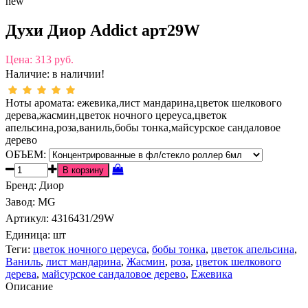
new
Духи Диор Addict арт29W
Цена:
313 руб.
Наличие:
в наличии!
Ноты аромата: ежевика,лист мандарина,цветок шелкового
дерева,жасмин,цветок ночного цереуса,цветок
апельсина,роза,ваниль,бобы тонка,майсурское сандаловое
дерево
ОБЪЕМ:
Бренд
:
Диор
Завод
:
MG
Артикул
:
4316431/29W
Единица:
шт
Теги:
цветок ночного цереуса
,
бобы тонка
,
цветок апельсина
,
Ваниль
,
лист мандарина
,
Жасмин
,
роза
,
цветок шелкового
дерева
,
майсурское сандаловое дерево
,
Ежевика
Описание