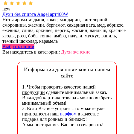
new
Духи без спирта Angel арт460W
Ноты аромата: дыня, кокос, мандарин, лист черной
смородины, жасмин, бергамот, сахарная вата, мед, абрикос,
ежевика, слива, орхидея, персик, жасмин, ландыш, красные
ягоды, роза, бобы тонка, амбра, пачули, мускус, ваниль,
темный шоколад, карамель
Выбрать опции
Вы находитесь в категории:
Духи женские
Информация для новичков на нашем
сайте
1.
Чтобы проверить качество нашей
продукции
сделайте минимальный заказ.
В каждой карточке товара - можно выбрать
минимальный объем!
2. Если Вас все устроит - то можете уже
приподнести наш
парфюм
в качестве
подарка для родных и близких!
А мы постараемся Вас не разочаровать!