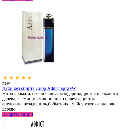
new
Духи без спирта Диор Addict арт29W
Ноты аромата: ежевика,лист мандарина,цветок шелкового
дерева,жасмин,цветок ночного цереуса,цветок
апельсина,роза,ваниль,бобы тонка,майсурское сандаловое
дерево
Выбрать опции