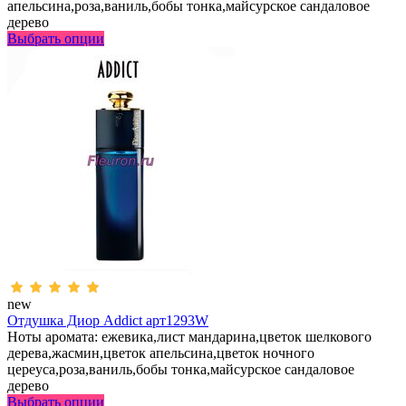
апельсина,роза,ваниль,бобы тонка,майсурское сандаловое
дерево
Выбрать опции
new
Отдушка Диор Addict арт1293W
Ноты аромата: ежевика,лист мандарина,цветок шелкового
дерева,жасмин,цветок апельсина,цветок ночного
цереуса,роза,ваниль,бобы тонка,майсурское сандаловое
дерево
Выбрать опции