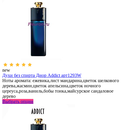
new
Духи без спирта Диор Addict арт1293W
Ноты аромата: ежевика,лист мандарина,цветок шелкового
дерева,жасмин,цветок апельсина,цветок ночного
цереуса,роза,ваниль,бобы тонка,майсурское сандаловое
дерево
Выбрать опции