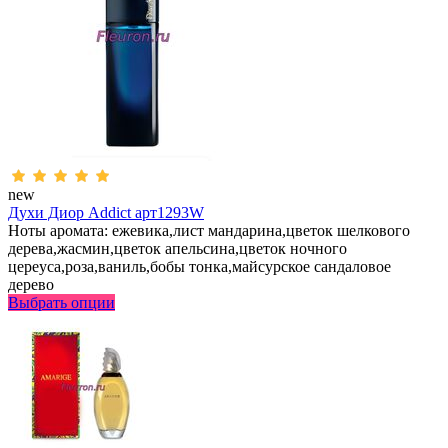
new
Духи Диор Addict арт1293W
Ноты аромата: ежевика,лист мандарина,цветок шелкового
дерева,жасмин,цветок апельсина,цветок ночного
цереуса,роза,ваниль,бобы тонка,майсурское сандаловое
дерево
Выбрать опции