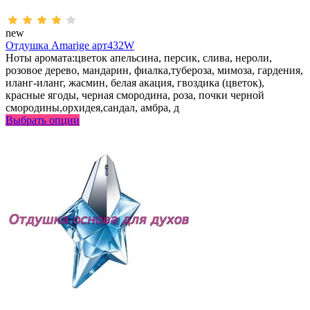
new
Отдушка Amarige арт432W
Ноты аромата:цветок апельсина, персик, слива, нероли,
розовое дерево, мандарин, фиалка,тубероза, мимоза, гардения,
иланг-иланг, жасмин, белая акация, гвоздика (цветок),
красные ягоды, черная смородина, роза, почки черной
смородины,орхидея,сандал, амбра, д
Выбрать опции