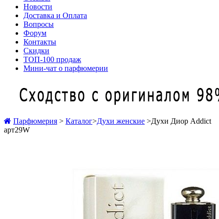
Новости
Доставка и Оплата
Вопросы
Форум
Контакты
Скидки
ТОП-100 продаж
Мини-чат о парфюмерии
Парфюмерия
>
Каталог
>
Духи женские
>
Духи Диор Addict
арт29W