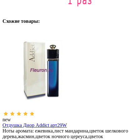
Схожие товары:
new
Отдушка Диор Addict арт29W
Ноты аромата: ежевика,лист мандарина,цветок шелкового
дерева,жасмин,цветок ночного цереуса,цветок