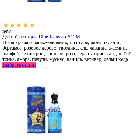
new
Духи без спирта Blue Jeans арт512M
Ноты аромата: можжевельник, цитрусы, базилик, анис,
бергамот, розовое дерево, гвоздика, ель, лаванда, жасмин,
шалфей, гелиотроп, ландыш, роза, герань, ирис, сандал, бобы
тонка, амбра, пачули, мускус, ваниль, ветивер, белый кедр
Выбрать опции