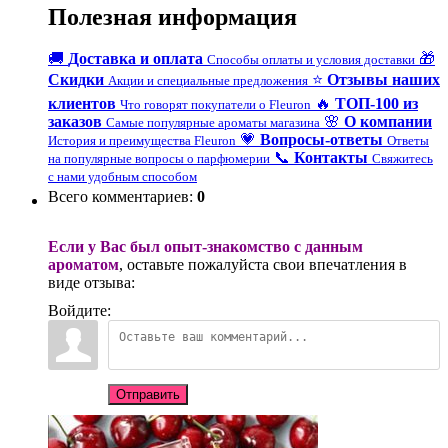
Полезная информация
🚚
Доставка и оплата
🎁
Способы оплаты и условия доставки
Скидки
⭐
Отзывы наших
Акции и специальные предложения
клиентов
🔥
ТОП-100 из
Что говорят покупатели о Fleuron
заказов
🌸
О компании
Самые популярные ароматы магазина
💗
Вопросы-ответы
История и преимущества Fleuron
Ответы
📞
Контакты
на популярные вопросы о парфюмерии
Свяжитесь
с нами удобным способом
Всего комментариев
:
0
Если у Вас был опыт-знакомство с данным
ароматом
, оставьте пожалуйста свои впечатления в
виде отзыва:
Войдите:
Отправить