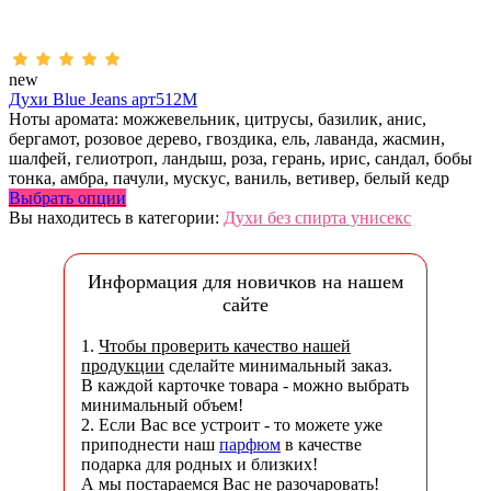
new
Духи Blue Jeans арт512M
Ноты аромата: можжевельник, цитрусы, базилик, анис,
бергамот, розовое дерево, гвоздика, ель, лаванда, жасмин,
шалфей, гелиотроп, ландыш, роза, герань, ирис, сандал, бобы
тонка, амбра, пачули, мускус, ваниль, ветивер, белый кедр
Выбрать опции
Вы находитесь в категории:
Духи без спирта унисекс
Информация для новичков на нашем
сайте
1.
Чтобы проверить качество нашей
продукции
сделайте минимальный заказ.
В каждой карточке товара - можно выбрать
минимальный объем!
2. Если Вас все устроит - то можете уже
приподнести наш
парфюм
в качестве
подарка для родных и близких!
А мы постараемся Вас не разочаровать!