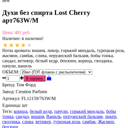
new
Духи без спирта Lost Cherry
арт763W/M
Цена:
481 руб.
Наличие:
в наличии!
Ноты аромата: вишня, ликер, горький миндаль, турецкая роза,
жасмин, самбак, слива, перуанский бальзам, бобы тонка,
сандал, ветивер, белый кедр, бензоин, корица, гвоздика,
пачули, ваниль
ОБЪЕМ:
Бренд
:
Том Форд
Завод
:
Creation Parfums
Артикул
:
FL12159/763W/M
Единица:
шт
Теги:
корица
,
белый кедр
,
пачули
,
горький миндаль
,
бобы
тонка
,
сандал
,
вишня
,
Ваниль
,
перуанский бальзам
,
ликер
,
гвоздика
,
слива
,
ветивер
,
турецкая роза
,
самбак
,
Жасмин
,
бензоин