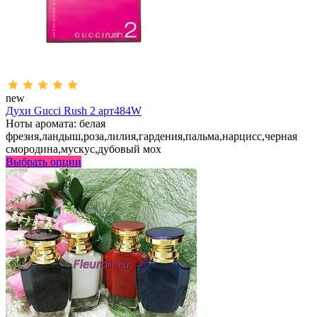
new
Духи Gucci Rush 2 арт484W
Ноты аромата: белая
фрезия,ландыш,роза,лилия,гардения,пальма,нарцисс,черная
смородина,мускус,дубовый мох
Выбрать опции