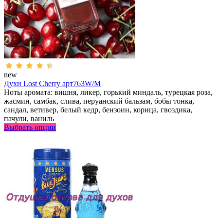
new
Духи Lost Cherry арт763W/M
Ноты аромата: вишня, ликер, горький миндаль, турецкая роза,
жасмин, самбак, слива, перуанский бальзам, бобы тонка,
сандал, ветивер, белый кедр, бензоин, корица, гвоздика,
пачули, ваниль
Выбрать опции