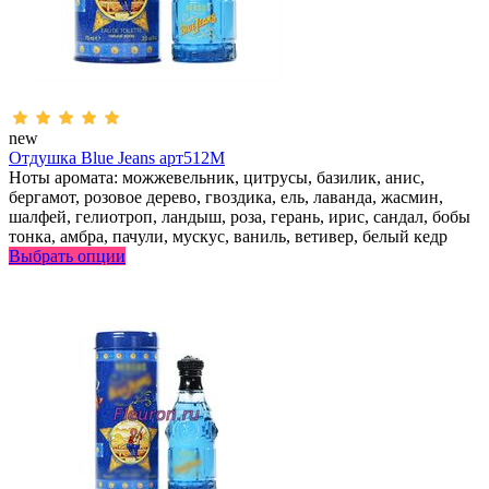
new
Отдушка Blue Jeans арт512M
Ноты аромата: можжевельник, цитрусы, базилик, анис,
бергамот, розовое дерево, гвоздика, ель, лаванда, жасмин,
шалфей, гелиотроп, ландыш, роза, герань, ирис, сандал, бобы
тонка, амбра, пачули, мускус, ваниль, ветивер, белый кедр
Выбрать опции