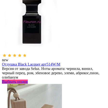
new
Отдушка Black Lacquer арт514W/M
Версия от завода Seluz. Ноты аромата: чернила, винил,
черный перец, ром, эбеновое дерево, элеми, абрикос,пион,
олибанум
Выбрать опции