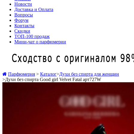
Новости
Доставка и Оплата
Вопросы
Форум
Контакты
Скидки
ТОП-100 продаж
Мини-чат о парфюмерии
Парфюмерия
>
Каталог
>
Духи без спирта для женщин
>
Духи без спирта Good girl Velvet Fatal арт727W