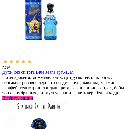
new
Духи без спирта Blue Jeans арт512M
Ноты аромата: можжевельник, цитрусы, базилик, анис,
бергамот, розовое дерево, гвоздика, ель, лаванда, жасмин,
шалфей, гелиотроп, ландыш, роза, герань, ирис, сандал, бобы
тонка, амбра, пачули, мускус, ваниль, ветивер, белый кедр
Выбрать опции