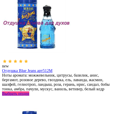
new
Отдушка Blue Jeans арт512M
Ноты аромата: можжевельник, цитрусы, базилик, анис,
бергамот, розовое дерево, гвоздика, ель, лаванда, жасмин,
шалфей, гелиотроп, ландыш, роза, герань, ирис, сандал, бобы
тонка, амбра, пачули, мускус, ваниль, ветивер, белый кедр
Выбрать опции