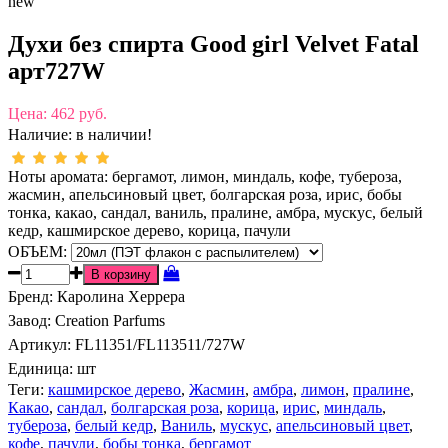
new
Духи без спирта Good girl Velvet Fatal
арт727W
Цена:
462 руб.
Наличие:
в наличии!
Ноты аромата: бергамот, лимон, миндаль, кофе, тубероза,
жасмин, апельсиновый цвет, болгарская роза, ирис, бобы
тонка, какао, сандал, ваниль, пралине, амбра, мускус, белый
кедр, кашмирское дерево, корица, пачули
ОБЪЕМ:
Бренд
:
Каролина Херрера
Завод
:
Creation Parfums
Артикул
:
FL11351/FL113511/727W
Единица:
шт
Теги:
кашмирское дерево
,
Жасмин
,
амбра
,
лимон
,
пралине
,
Какао
,
сандал
,
болгарская роза
,
корица
,
ирис
,
миндаль
,
тубероза
,
белый кедр
,
Ваниль
,
мускус
,
апельсиновый цвет
,
кофе
,
пачули
,
бобы тонка
,
бергамот