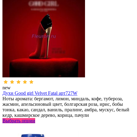
new
Духи Good girl Velvet Fatal арт727W
Ноты аромата: бергамот, лимон, миндаль, кофе, тубероза,
жасмин, апельсиновый цвет, болгарская роза, ирис, бобы
тонка, какао, сандал, ваниль, пралине, амбра, мускус, белый
кедр, кашмирское дерево, корица, пачули
Выбрать опции