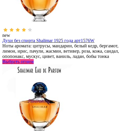
new
Духи без спирта Shalimar 1925 года арт1576W
Ноты аромата: цитрусы, мандарин, белый кедр, бергамот,
лимон, ирис, пачули, жасмин, ветивер, роза, кожа, сандал,
опопонакс, мускус, цивет, ваниль, ладан, бобы тонка
Выбрать опции