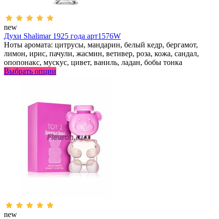
new
Духи Shalimar 1925 года арт1576W
Ноты аромата: цитрусы, мандарин, белый кедр, бергамот,
лимон, ирис, пачули, жасмин, ветивер, роза, кожа, сандал,
опопонакс, мускус, цивет, ваниль, ладан, бобы тонка
Выбрать опции
new