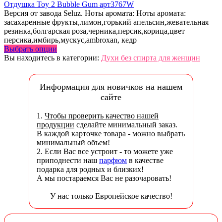
Отдушка Toy 2 Bubble Gum арт3767W
Версия от завода Seluz. Ноты аромата: Ноты аромата:
засахаренные фрукты,лимон,горький апельсин,жевательная
резинка,болгарская роза,черника,персик,корица,цвет
персика,имбирь,мускус,ambroxan, кедр
Выбрать опции
Вы находитесь в категории:
Духи без спирта для женщин
Информация для новичков на нашем
сайте
1.
Чтобы проверить качество нашей
продукции
сделайте минимальный заказ.
В каждой карточке товара - можно выбрать
минимальный объем!
2. Если Вас все устроит - то можете уже
приподнести наш
парфюм
в качестве
подарка для родных и близких!
А мы постараемся Вас не разочаровать!
У нас только Европейское качество!