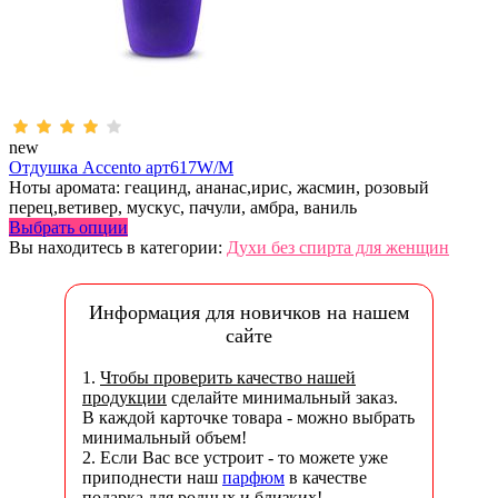
new
Отдушка Accento арт617W/M
Ноты аромата: геацинд, ананас,ирис, жасмин, розовый
перец,ветивер, мускус, пачули, амбра, ваниль
Выбрать опции
Вы находитесь в категории:
Духи без спирта для женщин
Информация для новичков на нашем
сайте
1.
Чтобы проверить качество нашей
продукции
сделайте минимальный заказ.
В каждой карточке товара - можно выбрать
минимальный объем!
2. Если Вас все устроит - то можете уже
приподнести наш
парфюм
в качестве
подарка для родных и близких!