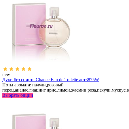
new
Духи без спирта Chance Eau de Toilette арт3875W
Ноты аромата: пачули,розовый
перец,ананас,гиацинт,ирис,лимон,жасмин,роза,пачули,мускус,
Выбрать опции