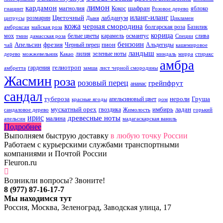
лимон
кардамон
магнолия
шафран
Кокос
яблоко
гиацинт
Розовое дерево
иланг-иланг
Цветочный
лабданум
розмарин
цитрусы
Дыня
Цикламен
кожа
черная смородина
болгарская роза
Базилик
амброксан
майская роза
корица
мох
белые цветы
карамель
османтус
слива
тмин
дамасская роза
Специи
бензоин
Апельсин
фрезия
пион
Черный перец
Альдегиды
чай
кашемировое
ландыш
лилия
зеленые ноты
дерево
можжевельник
Какао
миндаль
мирра
стиракс
амбра
гелиотроп
гардения
амбретта
замша
лист черной смородины
Жасмин
роза
розовый перец
грейпфрут
ананас
сандал
тубероза
нероли
Груша
апельсиновый цвет
красные ягоды
ром
мускатный орех
имбирь
ладан
гвоздика
сандаловое дерево
Жимолость
горький
ирис
древесные ноты
малина
апельсин
мадагаскарская ваниль
Подробнее
Выполняем быструю доставку
в любую точку России
Работаем с курьерскими службами транспортными
компаниями и Почтой России
Fleuron.ru
Возникли вопросы? Звоните!
8 (977) 87-16-17-7
Мы находимся тут
Россия, Москва, Зеленоград, Заводская улица, 17