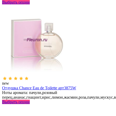
Выбрать опции
new
Отдушка Chance Eau de Toilette арт3875W
Ноты аромата: пачули,розовый
перец,ананас,гиацинт,ирис,лимон,жасмин,роза,пачули,мускус,
Выбрать опции