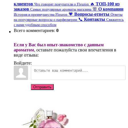
клиентов
🔥
ТОП-100 из
Что говорят покупатели о Fleuron
заказов
🌸
О компании
Самые популярные ароматы магазина
💗
Вопросы-ответы
История и преимущества Fleuron
Ответы
📞
Контакты
на популярные вопросы о парфюмерии
Свяжитесь
с нами удобным способом
Всего комментариев
:
0
Если у Вас был опыт-знакомство с данным
ароматом
, оставьте пожалуйста свои впечатления в
виде отзыва:
Войдите:
Отправить