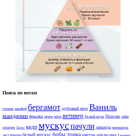
Поиск по нотам
Ваниль
бергамот
дубовый мох
герань
шалфей
ветивер
мандарин
фиалка
Персик
белый кедр
перец
мята
лайм
мускус
пачули
кедр
лаванда
кориандр
орхидея
Лотос
бобы тонка
белый мускус
цветок апельсина
лист фиалки
Ежевика