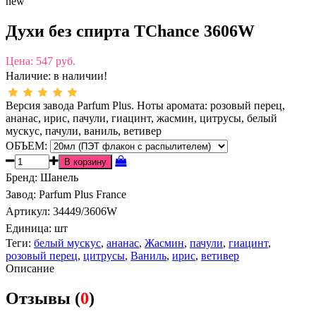
new
Духи без спирта TChance 3606W
Цена:
547 руб.
Наличие:
в наличии!
Версия завода Parfum Plus. Ноты аромата: розовый перец,
ананас, ирис, пачули, гиацинт, жасмин, цитрусы, белый
мускус, пачули, ваниль, ветивер
ОБЪЕМ:
Бренд
:
Шанель
Завод
:
Parfum Plus France
Артикул
:
34449/3606W
Единица:
шт
Теги:
белый мускус
,
ананас
,
Жасмин
,
пачули
,
гиацинт
,
розовый перец
,
цитрусы
,
Ваниль
,
ирис
,
ветивер
Описание
Отзывы (
0
)