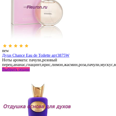
new
Духи Chance Eau de Toilette арт3875W
Ноты аромата: пачули,розовый
перец,ананас,гиацинт,ирис,лимон,жасмин,роза,пачули,мускус,
Выбрать опции