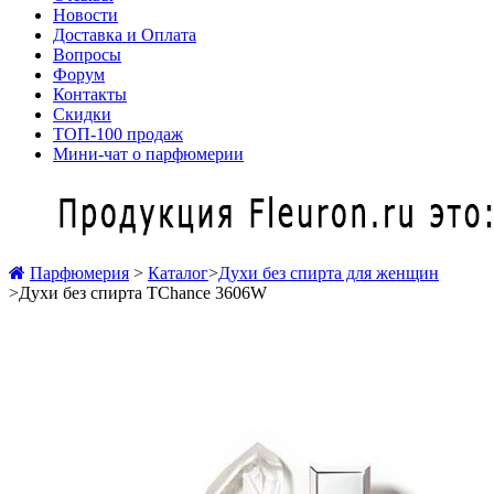
Новости
Доставка и Оплата
Вопросы
Форум
Контакты
Скидки
ТОП-100 продаж
Мини-чат о парфюмерии
Парфюмерия
>
Каталог
>
Духи без спирта для женщин
>
Духи без спирта TChance 3606W