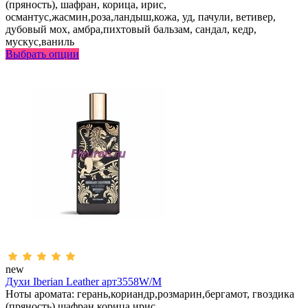
(пряность), шафран, корица, ирис,
османтус,жасмин,роза,ландыш,кожа, уд, пачули, ветивер,
дубовый мох, амбра,пихтовый бальзам, сандал, кедр,
мускус,ваниль
Выбрать опции
new
Духи Iberian Leather арт3558W/M
Ноты аромата: герань,кориандр,розмарин,бергамот, гвоздика
(пряность),шафран,корица,ирис,