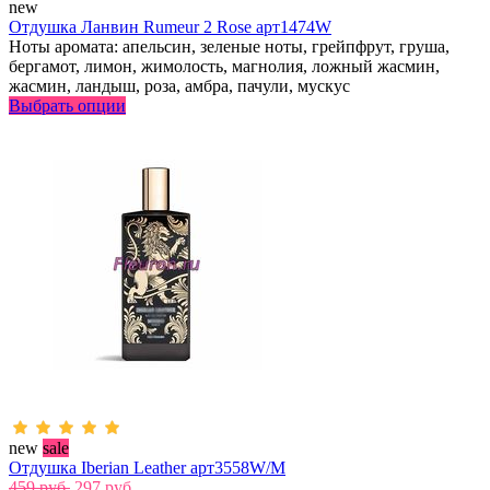
new
Отдушка Ланвин Rumeur 2 Rose арт1474W
Ноты аромата: апельсин, зеленые ноты, грейпфрут, груша,
бергамот, лимон, жимолость, магнолия, ложный жасмин,
жасмин, ландыш, роза, амбра, пачули, мускус
Выбрать опции
new
sale
Отдушка Iberian Leather арт3558W/M
459 руб.
297 руб.