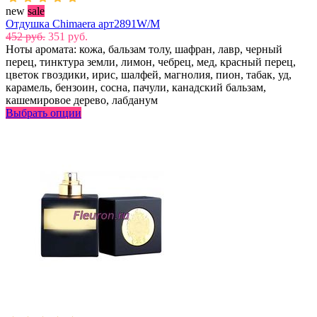
new
sale
Отдушка Chimaera арт2891W/M
452 руб.
351 руб.
Ноты аромата: кожа, бальзам толу, шафран, лавр, черный
перец, тинктура земли, лимон, чебрец, мед, красный перец,
цветок гвоздики, ирис, шалфей, магнолия, пион, табак, уд,
карамель, бензоин, сосна, пачули, канадский бальзам,
кашемировое дерево, лабданум
Выбрать опции