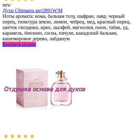
new
Духи Chimaera арт2891W/M
Ноты аромата: кожа, бальзам толу, шафран, лавр, черный
перец, тинктура земли, лимон, чебрец, мед, красный перец,
цветок гвоздики, ирис, шалфей, магнолия, пион, табак, уд,
карамель, бензоин, сосна, пачули, канадский бальзам,
кашемировое дерево, лабданум
Выбрать опции