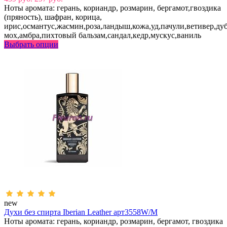
Ноты аромата: герань, кориандр, розмарин, бергамот,гвоздика
(пряность), шафран, корица,
ирис,османтус,жасмин,роза,ландыш,кожа,уд,пачули,ветивер,д
мох,амбра,пихтовый бальзам,сандал,кедр,мускус,ваниль
Выбрать опции
new
Духи без спирта Iberian Leather арт3558W/M
Ноты аромата: герань, кориандр, розмарин, бергамот, гвоздика