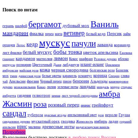
Поиск по нотам
Ваниль
бергамот
дубовый мох
герань
шалфей
ветивер
мандарин
фиалка
Персик
белый кедр
перец
мята
лайм
мускус
пачули
кедр
лаванда
кориандр
орхидея
Лотос
бобы тонка
белый мускус
цветок апельсина
лист фиалки
Ежевика
лимон
кардамон
магнолия
шафран
Кокос
яблоко
гиацинт
Розовое дерево
иланг-иланг
Цветочный
лабданум
розмарин
цитрусы
Дыня
Цикламен
кожа
черная смородина
болгарская роза
Базилик
амброксан
майская роза
корица
мох
белые цветы
карамель
османтус
слива
тмин
дамасская роза
Специи
бензоин
Апельсин
фрезия
пион
Черный перец
Альдегиды
чай
кашемировое
ландыш
лилия
зеленые ноты
дерево
можжевельник
Какао
миндаль
мирра
стиракс
амбра
гелиотроп
гардения
амбретта
замша
лист черной смородины
Жасмин
роза
розовый перец
грейпфрут
ананас
сандал
тубероза
нероли
Груша
апельсиновый цвет
красные ягоды
ром
мускатный орех
имбирь
ладан
гвоздика
сандаловое дерево
Жимолость
горький
ирис
древесные ноты
малина
апельсин
мадагаскарская ваниль
Подробнее
Выполняем быструю доставку
в любую точку России