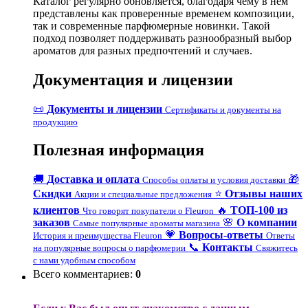
Каталог регулярно обновляется, благодаря чему в нем
представлены как проверенные временем композиции,
так и современные парфюмерные новинки. Такой
подход позволяет поддерживать разнообразный выбор
ароматов для разных предпочтений и случаев.
Документация и лицензии
📜
Документы и лицензии
Сертификаты и документы на
продукцию
Полезная информация
🚚
Доставка и оплата
🎁
Способы оплаты и условия доставки
Скидки
⭐
Отзывы наших
Акции и специальные предложения
клиентов
🔥
ТОП-100 из
Что говорят покупатели о Fleuron
заказов
🌸
О компании
Самые популярные ароматы магазина
💗
Вопросы-ответы
История и преимущества Fleuron
Ответы
📞
Контакты
на популярные вопросы о парфюмерии
Свяжитесь
с нами удобным способом
Всего комментариев
:
0