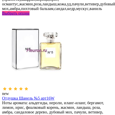
османтус,жасмин,роза,ландыш,кожа,уд,пачули,ветивер,дубовы
мох,амбра,пихтовый бальзам,сандал,кедр,мускус,ваниль
Выбрать опции
new
Отдушка Шанель №5 арт16W
Ноты аромата: альдегиды, нероли, иланг-иланг, бергамот,
лимон, ирис, фиалковый корень, жасмин, ландыш, роза,
амбра, сандаловое дерево, дубовый мох, пачули, ветивер,