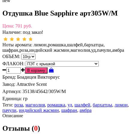
new
Отдушка Blue Sapphire арт305W/M
Цена:
701 руб.
Наличие:
под заказ!
Ноты аромата: лимон,ромашка,шалфей,бархатцы,
шафран,роза,индийский жасмин,магнолия,уд,пачули,амбра
ОБЪЕМ:
ФЛАКОН:
Бренд
:
Боадицея Викториус
Завод
:
Attractive Scent
Артикул
:
35138/45642/305W/M
Единица:
гр
Теги:
роза
,
магнолия
,
ромашка
,
уд
,
шалфей
,
бархатцы
,
лимон
,
пачули
,
индийский жасмин
,
шафран
,
амбра
Описание
Отзывы (
0
)