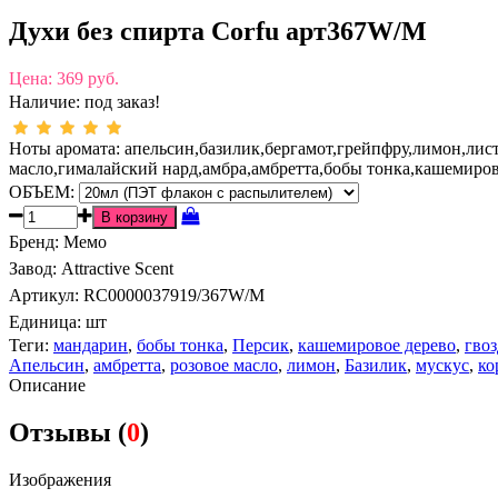
Духи без спирта Corfu арт367W/M
Цена:
369 руб.
Наличие:
под заказ!
Ноты аромата: апельсин,базилик,бергамот,грейпфру,лимон,лис
масло,гималайский нард,амбра,амбретта,бобы тонка,кашемиров
ОБЪЕМ:
Бренд
:
Мемо
Завод
:
Attractive Scent
Артикул
:
RC0000037919/367W/M
Единица:
шт
Теги:
мандарин
,
бобы тонка
,
Персик
,
кашемировое дерево
,
гво
Апельсин
,
амбретта
,
розовое масло
,
лимон
,
Базилик
,
мускус
,
ко
Описание
Отзывы (
0
)
Изображения