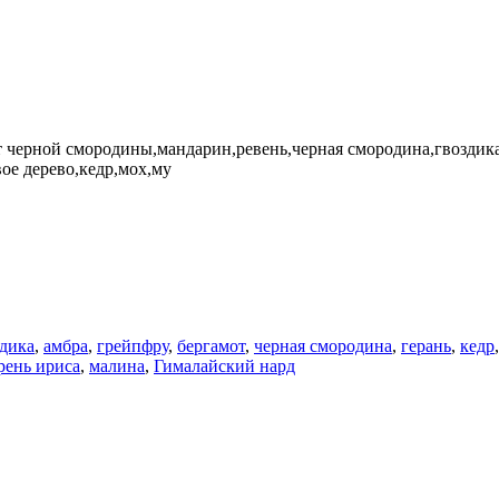
т черной смородины,мандарин,ревень,черная смородина,гвоздик
ое дерево,кедр,мох,му
здика
,
амбра
,
грейпфру
,
бергамот
,
черная смородина
,
герань
,
кедр
рень ириса
,
малина
,
Гималайский нард