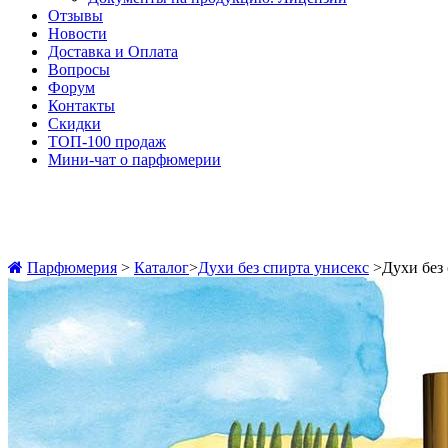
Отзывы
Новости
Доставка и Оплата
Вопросы
Форум
Контакты
Скидки
ТОП-100 продаж
Мини-чат о парфюмерии
Парфюмерия
>
Каталог
>
Духи без спирта унисекс
>
Духи без