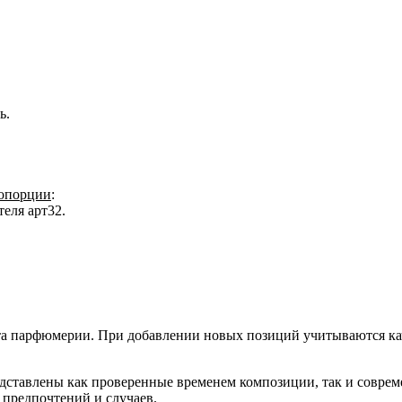
ь.
ропорции
:
еля арт32.
 парфюмерии. При добавлении новых позиций учитываются каче
редставлены как проверенные временем композиции, так и совр
 предпочтений и случаев.