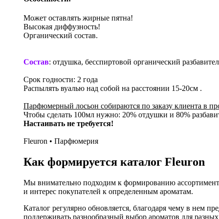
Может оставлять жирные пятна!
Высокая диффузность!
Органический состав.
Состав
: отдушка, бесспиртовой органический разбавител
Срок годности: 2 года
Распылять вуалью над собой на расстоянии 15-20см .
Парфюмерный лосьон собираются по заказу клиента в п
Чтобы сделать 100мл нужно: 20% отдушки и 80% разбавит
Настаивать не требуется!
Fleuron • Парфюмерия
Как формируется каталог Fleuron
Мы внимательно подходим к формированию ассортимента
и интерес покупателей к определенным ароматам.
Каталог регулярно обновляется, благодаря чему в нем п
поддерживать разнообразный выбор ароматов для разных