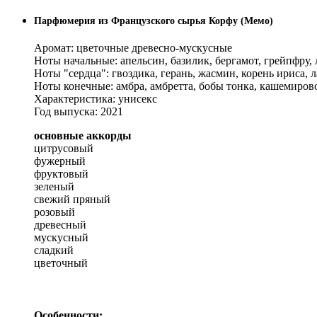
Парфюмерия из Французского сырья Корфу (Мемо)
Аромат: цветочные древесно-мускусные
Ноты начальные: апельсин, базилик, бергамот, грейпфру,
Ноты "сердца": гвоздика, герань, жасмин, корень ириса, 
Ноты конечные: амбра, амбретта, бобы тонка, кашемировое
Характеристика: унисекс
Год выпуска: 2021
основные аккорды
цитрусовый
фужерный
фруктовый
зеленый
свежий пряный
розовый
древесный
мускусный
сладкий
цветочный
Особенности: