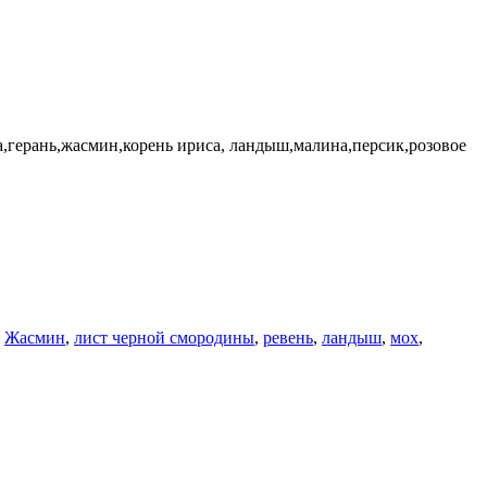
а,герань,жасмин,корень ириса, ландыш,малина,персик,розовое
,
Жасмин
,
лист черной смородины
,
ревень
,
ландыш
,
мох
,