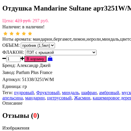
Отдушка Mandarine Sultane арт3251W/
Цена:
423 руб.
297 руб.
Наличие:
в наличии!
Ноты аромата: мандарин,бергамот,лимон,нероли,миндаль,цвет
ОБЪЕМ:
ФЛАКОН:
Бренд
:
Александр Джей
Завод
:
Parfum Plus France
Артикул
:
51338/3251W/M
Единица:
гр
Теги:
пудровый
,
Фруктовый
,
миндаль
,
шафран
,
амбровый
,
мус
апельсина
,
мандарин
,
цитрусовый
,
Жасмин
,
кашемировое дере
Описание
Отзывы (
0
)
Изображения