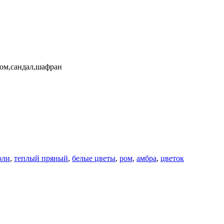
ром,сандал,шафран
оли
,
теплый пряный
,
белые цветы
,
ром
,
амбра
,
цветок