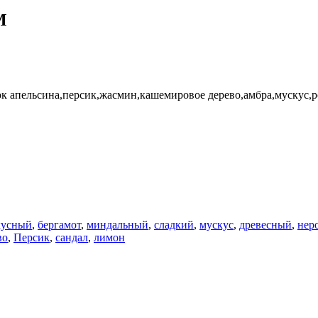
M
ок апельсина,персик,жасмин,кашемировое дерево,амбра,мускус,
кусный
,
бергамот
,
миндальный
,
сладкий
,
мускус
,
древесный
,
нер
во
,
Персик
,
сандал
,
лимон