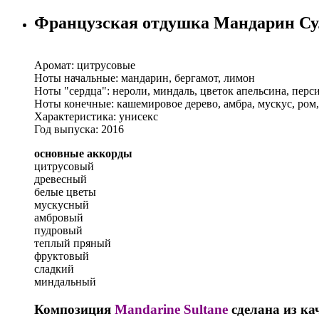
Французская отдушка Мандарин Су
Аромат: цитрусовые
Ноты начальные: мандарин, бергамот, лимон
Ноты "сердца": нероли, миндаль, цветок апельсина, перс
Ноты конечные: кашемировое дерево, амбра, мускус, ром,
Характеристика: унисекс
Год выпуска: 2016
основные аккорды
цитрусовый
древесный
белые цветы
мускусный
амбровый
пудровый
теплый пряный
фруктовый
сладкий
миндальный
Композиция
Mandarine Sultane
сделана из ка