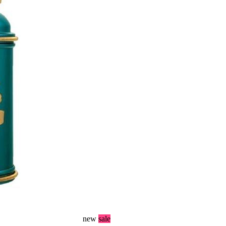
new
sale