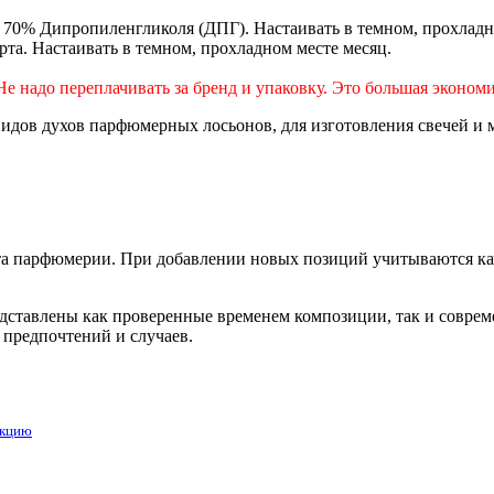
 70% Дипропиленгликоля (ДПГ). Настаивать в темном, прохладн
рта. Настаивать в темном, прохладном месте месяц.
Не надо переплачивать за бренд и упаковку. Это большая экономи
дов духов парфюмерных лосьонов, для изготовления свечей и 
 парфюмерии. При добавлении новых позиций учитываются каче
редставлены как проверенные временем композиции, так и совр
 предпочтений и случаев.
укцию