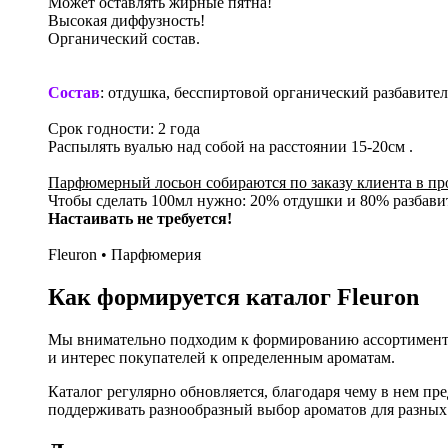
Может оставлять жирные пятна!
Высокая диффузность!
Органический состав.
Состав
: отдушка, бесспиртовой органический разбавител
Срок годности: 2 года
Распылять вуалью над собой на расстоянии 15-20см .
Парфюмерный лосьон собираются по заказу клиента в п
Чтобы сделать 100мл нужно: 20% отдушки и 80% разбавит
Настаивать не требуется!
Fleuron • Парфюмерия
Как формируется каталог Fleuron
Мы внимательно подходим к формированию ассортимента
и интерес покупателей к определенным ароматам.
Каталог регулярно обновляется, благодаря чему в нем п
поддерживать разнообразный выбор ароматов для разных