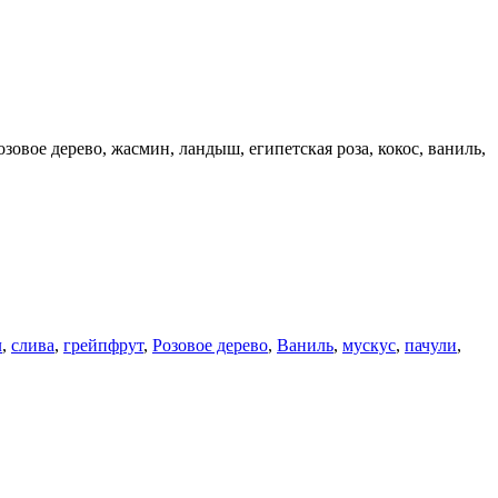
зовое дерево, жасмин, ландыш, египетская роза, кокос, ваниль,
л
,
слива
,
грейпфрут
,
Розовое дерево
,
Ваниль
,
мускус
,
пачули
,