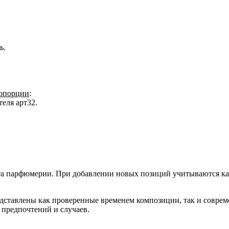
ь.
ропорции
:
еля арт32.
 парфюмерии. При добавлении новых позиций учитываются каче
редставлены как проверенные временем композиции, так и совр
 предпочтений и случаев.