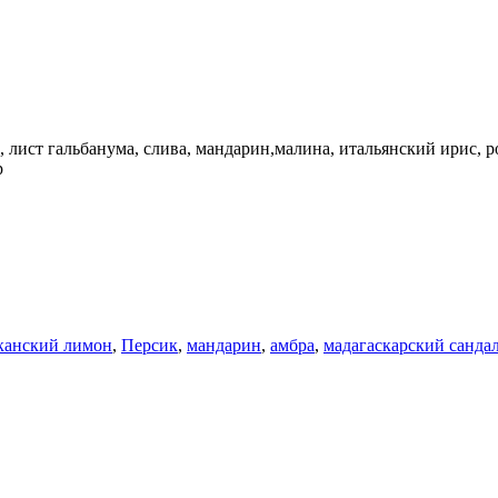
 лист гальбанума, слива, мандарин,малина, итальянский ирис, ро
р
канский лимон
,
Персик
,
мандарин
,
амбра
,
мадагаскарский санда