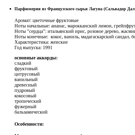
Парфюмерия из Французского сырья Лагуна (Сальвадор Дал
Аромат: цветочные фруктовые
Ноты начальные: ананас, марокканский лимон, грейпфрут,
Ноты "сердца": итальянский ирис, розовое дерево, жасми
Ноты конечные: кокос, ваниль, мадагаскарский сандал, бо
Характеристика: женские
Год выпуска: 1991
основные аккорды:
сладкий
фруктовый
цитрусовый
ванильный
древесный
пудровый
кокосовый
тропический
фужерный
бальзамический
Особенности: