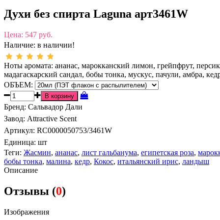
Духи без спирта Laguna арт3461W
Цена:
547 руб.
Наличие:
в наличии!
Ноты аромата: ананас, марокканский лимон, грейпфрут, персик,
мадагаскарский сандал, бобы тонка, мускус, пачули, амбра, кед
ОБЪЕМ:
Бренд
:
Сальвадор Дали
Завод
:
Attractive Scent
Артикул
:
RC0000050753/3461W
Единица:
шт
Теги:
Жасмин
,
ананас
,
лист гальбанума
,
египетская роза
,
марок
бобы тонка
,
малина
,
кедр
,
Кокос
,
итальянский ирис
,
ландыш
Описание
Отзывы (
0
)
Изображения