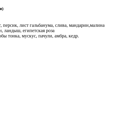
и)
 персик, лист гальбанума, слива, мандарин,малина
н, ландыш, египетская роза
бы тонка, мускус, пачули, амбра, кедр.