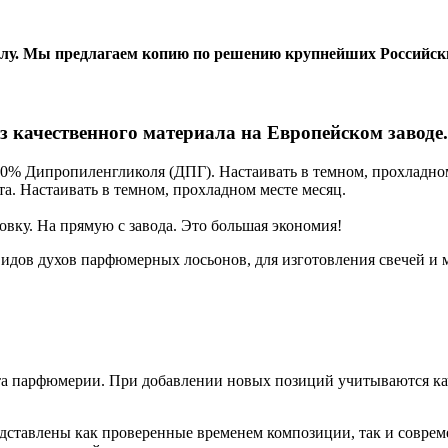
лу. Мы предлагаем копию по решению крупнейших Российски
з качественного материала на Европейском заводе.
70% Дипропиленгликоля (ДПГ). Настаивать в темном, прохладном
а. Настаивать в темном, прохладном месте месяц.
ковку. На прямую с завода. Это большая экономия!
дов духов парфюмерных лосьонов, для изготовления свечей и 
 парфюмерии. При добавлении новых позиций учитываются каче
редставлены как проверенные временем композиции, так и совр