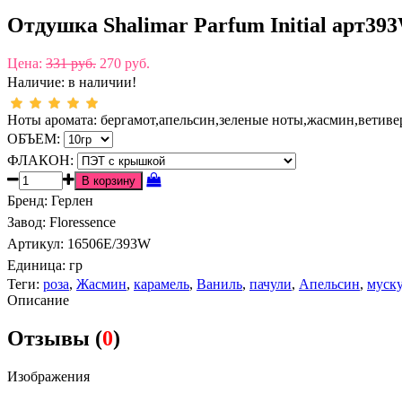
Отдушка Shalimar Parfum Initial арт39
Цена:
331 руб.
270 руб.
Наличие:
в наличии!
Ноты аромата: бергамот,апельсин,зеленые ноты,жасмин,ветивер
ОБЪЕМ:
ФЛАКОН:
Бренд
:
Герлен
Завод
:
Floressence
Артикул
:
16506E/393W
Единица:
гр
Теги:
роза
,
Жасмин
,
карамель
,
Ваниль
,
пачули
,
Апельсин
,
муск
Описание
Отзывы (
0
)
Изображения