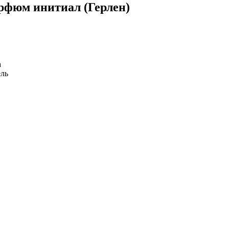
фюм инитиал (Герлен)
а
ель