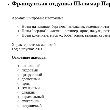
Французская отдушка Шалимар Пар
Аромат: шипровые цветочные
Ноты начальные: бергамот, апельсин, зеленые ноты
Ноты "сердца": жасмин, ветивер, ирис, пачули, роз
Ноты конечные: мускус, бобы тонка, ваниль, карам
Характеристика: женский
Год выпуска: 2011
Основные аккорды
ванильный
пудровый
цитрусовый
древесный
ирис
землистый
сладкий
карамельный
фужерный
пачулиевый