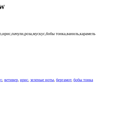
3W
,ирис,пачули,роза,мускус,бобы тонка,ваниль,карамель
ус
,
ветивер
,
ирис
,
зеленые ноты
,
бергамот
,
бобы тонка