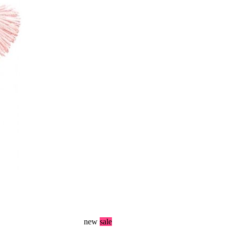
new
sale