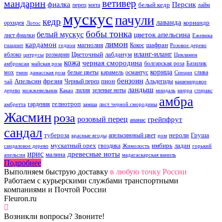
ветивер
мандарин
фиалка
Персик
белый кедр
перец
мята
лайм
мускус
пачули
кедр
лаванда
кориандр
орхидея
Лотос
бобы тонка
белый мускус
цветок апельсина
лист фиалки
Ежевика
лимон
кардамон
магнолия
шафран
Кокос
гиацинт
гедион
Розовое дерево
иланг-иланг
Цветочный
лабданум
яблоко
розмарин
цитрусы
Цикламен
кожа
черная смородина
болгарская роза
Базилик
амброксан
майская роза
корица
мох
белые цветы
карамель
османтус
слива
тмин
дамасская роза
Специи
бензоин
Апельсин
фрезия
пион
Черный перец
Альдегиды
чай
кашемировое
ландыш
лилия
зеленые ноты
дерево
можжевельник
Какао
миндаль
мирра
стиракс
амбра
гелиотроп
гардения
амбретта
замша
лист черной смородины
Жасмин
роза
розовый перец
грейпфрут
ананас
сандал
тубероза
нероли
Груша
апельсиновый цвет
красные ягоды
ром
мускатный орех
имбирь
ладан
гвоздика
сандаловое дерево
Жимолость
горький
ирис
древесные ноты
малина
апельсин
мадагаскарская ваниль
Подробнее
Выполняем быструю доставку
в любую точку России
Работаем с курьерскими службами транспортными
компаниями и Почтой России
Fleuron.ru
Возникли вопросы? Звоните!