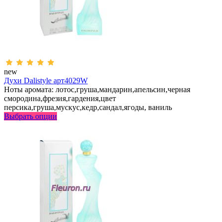
new
Духи Dalistyle арт4029W
Ноты аромата: лотос,груша,мандарин,апельсин,черная
смородина,фрезия,гардения,цвет
персика,груша,мускус,кедр,сандал,ягоды, ваниль
Выбрать опции