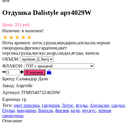
new
Отдушка Dalistyle арт4029W
Цена:
351 руб.
Наличие:
в наличии!
Ноты аромата: лотос,груша,мандарин,апельсин,черная
смородина,фрезия,гардения,цвет
персика,груша,мускус,кедр,сандал,ягоды, ваниль
ОБЪЕМ:
ФЛАКОН:
Бренд
:
Сальвадор Дали
Завод
:
Argeville
Артикул
:
ITM0540732/4029W
Единица:
гр
Теги:
цвет персика
,
гардения
,
Лотос
,
ягоды
,
Апельсин
,
сандал
,
Груша
,
мандарин
,
Ваниль
,
фрезия
,
кедр
,
мускус
,
черная
смородина
Описание