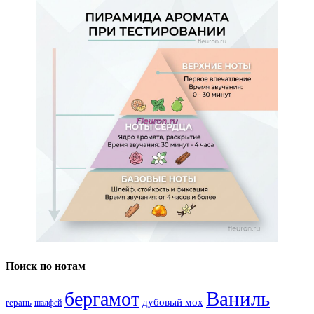
Поиск по нотам
Ваниль
бергамот
дубовый мох
герань
шалфей