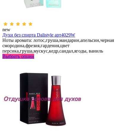
new
Духи без спирта Dalistyle арт4029W
Ноты аромата: лотос,груша,мандарин,апельсин,черная
смородина,фрезия,гардения,цвет
персика,груша,мускус,кедр,сандал,ягоды, ваниль
Выбрать опции