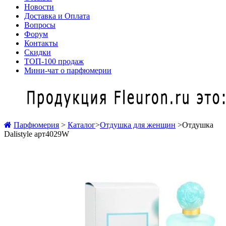
Новости
Доставка и Оплата
Вопросы
Форум
Контакты
Скидки
ТОП-100 продаж
Мини-чат о парфюмерии
Парфюмерия
>
Каталог
>
Отдушка для женщин
>
Отдушка
Dalistyle арт4029W