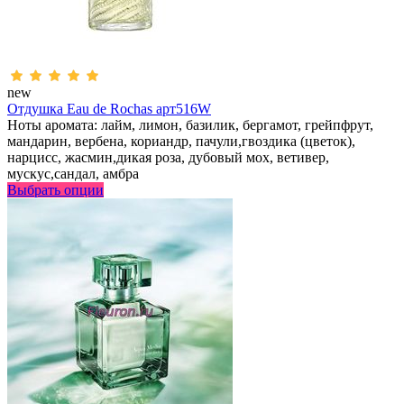
new
Отдушка Eau de Rochas арт516W
Ноты аромата: лайм, лимон, базилик, бергамот, грейпфрут,
мандарин, вербена, кориандр, пачули,гвоздика (цветок),
нарцисс, жасмин,дикая роза, дубовый мох, ветивер,
мускус,сандал, амбра
Выбрать опции