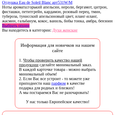
Отдушка Eau de Soleil Blanc арт531W/M
Ноты аромата:горький апельсин, нероли, бергамот, цитрон,
фисташки, петитгрейн, кардамон, розовый перец, тмин,
тубероза, тунисский апельсиновый цвет, иланг-иланг,
жасмин, гальбанум, кокос, ваниль, бобы тонка, амбра, бензоин
Выбрать опции
Вы находитесь в категории:
Духи женские
Информация для новичков на нашем
сайте
1.
Чтобы проверить качество нашей
продукции
сделайте минимальный заказ.
В каждой карточке товара - можно выбрать
минимальный объем!
2. Если Вас все устроит - то можете уже
приподнести наш
парфюм
в качестве
подарка для родных и близких!
А мы постараемся Вас не разочаровать!
У нас только Европейское качество!