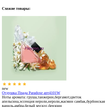
Схожие товары:
new
Отдушка Прада Paradoxe арт4101W
Ноты аромата: груша,танжерин,бергамот,цветок
апельсина,эссенция нероли,нероли,жасмин самбак,бурбонская
ваниль,амбра,белый мускус,бензоин