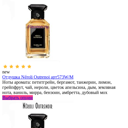
new
Отдушка Néroli Outrenoi арт573W/M
Ноты аромата: петитгрейн, бергамот, танжерин, лимон,
грейпфрут, чай, нероли, цветок апельсина, дым, земляная
нота, ваниль, мирра, бензоин, амбретта, дубовый мох
Выбрать опции