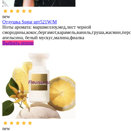
new
Отдушка Sugar арт521W/M
Ноты аромата: маршмеллоу,мед,лист черной
смородины,кокос,бергамот,карамель,ваниль,груша,жасмин,перс
апельсина, белый мускус,малина,фиалка
Выбрать опции
new