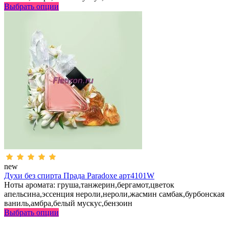
Выбрать опции
new
Духи без спирта Прада Paradoxe арт4101W
Ноты аромата: груша,танжерин,бергамот,цветок
апельсина,эссенция нероли,нероли,жасмин самбак,бурбонская
ваниль,амбра,белый мускус,бензоин
Выбрать опции