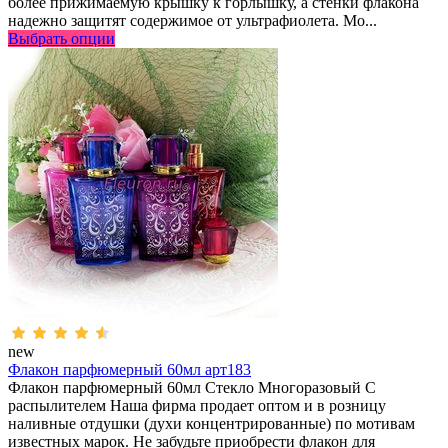
более прижимаемую крышку к горлышку, а стенки флакона
надежно защитят содержимое от ультрафиолета. Мо...
Выбрать опции
new
Флакон парфюмерный 60мл арт183
Флакон парфюмерный 60мл Стекло Многоразовый С
распылителем Наша фирма продает оптом и в розницу
наливные отдушки (духи концентрированные) по мотивам
известных марок. Не забудьте приобрести флакон для