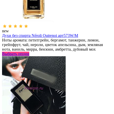
new
Духи без спирта Néroli Outrenoi арт573W/M
Ноты аромата: петитгрейн, бергамот, танжерин, лимон,
грейпфрут, чай, нероли, цветок апельсина, дым, земляная
нота, ваниль, мирра, бензоин, амбретта, дубовый мох
Выбрать опции