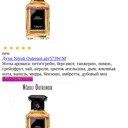
new
Духи Néroli Outrenoi арт573W/M
Ноты аромата: петитгрейн, бергамот, танжерин, лимон,
грейпфрут, чай, нероли, цветок апельсина, дым, земляная
нота, ваниль, мирра, бензоин, амбретта, дубовый мох
Выбрать опции