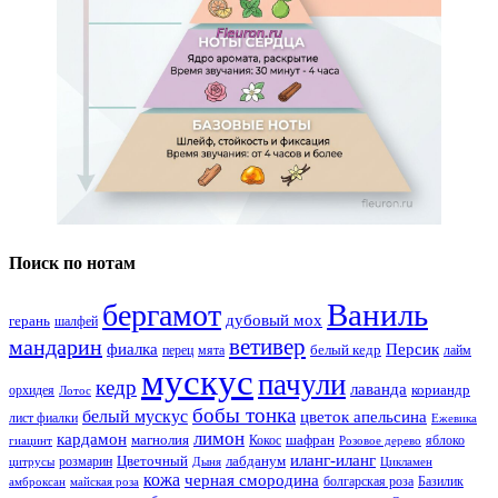
Поиск по нотам
Ваниль
бергамот
дубовый мох
герань
шалфей
ветивер
мандарин
фиалка
Персик
белый кедр
перец
мята
лайм
мускус
пачули
кедр
лаванда
кориандр
орхидея
Лотос
бобы тонка
белый мускус
цветок апельсина
лист фиалки
Ежевика
лимон
кардамон
магнолия
шафран
Кокос
яблоко
гиацинт
Розовое дерево
иланг-иланг
Цветочный
лабданум
розмарин
цитрусы
Дыня
Цикламен
кожа
черная смородина
болгарская роза
Базилик
амброксан
майская роза