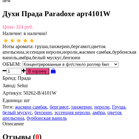
new
Духи Прада Paradoxe арт4101W
Цена:
324 руб.
Наличие:
в наличии!
Ноты аромата: груша,танжерин,бергамот,цветок
апельсина,эссенция нероли,нероли,жасмин самбак,бурбонская
ваниль,амбра,белый мускус,бензоин
ОБЪЕМ:
Бренд
:
Прада
Завод
:
Seluz
Артикул
:
50262-B/4101W
Единица:
шт
Теги:
жасмин самбак
,
бергамот
,
танжерин
,
нероли
,
Груша
,
белый мускус
,
бензоин
,
эссенция нероли
,
амбра
,
цветок
апельсина
,
бурбонская ваниль
Описание
Отзывы (
0
)