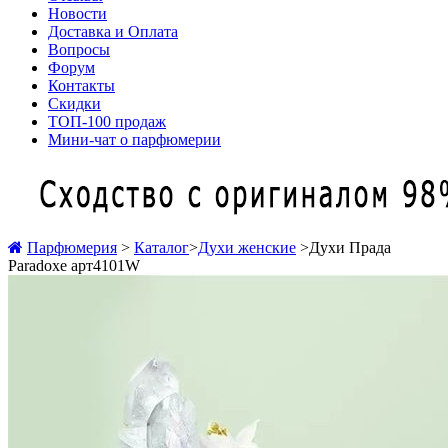
Новости
Доставка и Оплата
Вопросы
Форум
Контакты
Скидки
ТОП-100 продаж
Мини-чат о парфюмерии
Парфюмерия
>
Каталог
>
Духи женские
>
Духи Прада
Paradoxe арт4101W