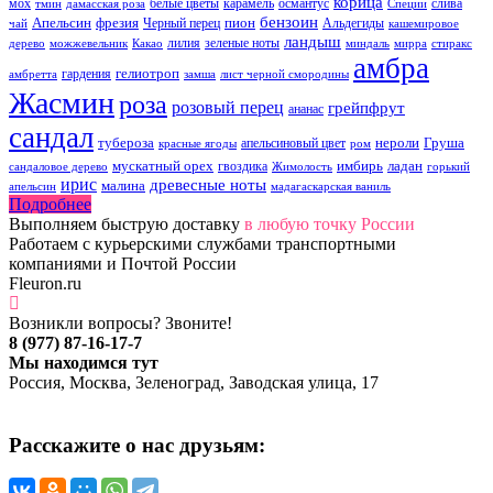
корица
мох
белые цветы
карамель
османтус
слива
тмин
дамасская роза
Специи
бензоин
Апельсин
фрезия
пион
Черный перец
Альдегиды
чай
кашемировое
ландыш
лилия
зеленые ноты
дерево
можжевельник
Какао
миндаль
мирра
стиракс
амбра
гелиотроп
гардения
амбретта
замша
лист черной смородины
Жасмин
роза
розовый перец
грейпфрут
ананас
сандал
тубероза
нероли
Груша
апельсиновый цвет
красные ягоды
ром
мускатный орех
имбирь
ладан
гвоздика
сандаловое дерево
Жимолость
горький
ирис
древесные ноты
малина
апельсин
мадагаскарская ваниль
Подробнее
Выполняем быструю доставку
в любую точку России
Работаем с курьерскими службами транспортными
компаниями и Почтой России
Fleuron.ru
Возникли вопросы? Звоните!
8 (977) 87-16-17-7
Мы находимся тут
Россия, Москва, Зеленоград, Заводская улица, 17
Расскажите о нас друзьям: