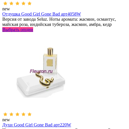
new
Отдушка Good Girl Gone Bad арт4058W
Версия от завода Seluz. Ноты аромата: жасмин, османтус,
майская роза, индийская тубероза, жасмин, амбра, кедр
Выбрать опции
new
Духи Good Girl Gone Bad арт220W