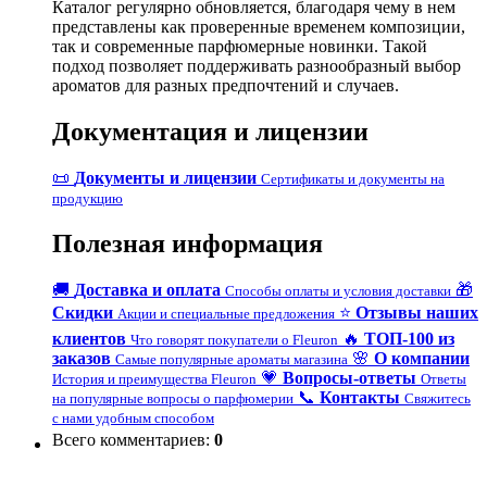
Каталог регулярно обновляется, благодаря чему в нем
представлены как проверенные временем композиции,
так и современные парфюмерные новинки. Такой
подход позволяет поддерживать разнообразный выбор
ароматов для разных предпочтений и случаев.
Документация и лицензии
📜
Документы и лицензии
Сертификаты и документы на
продукцию
Полезная информация
🚚
Доставка и оплата
🎁
Способы оплаты и условия доставки
Скидки
⭐
Отзывы наших
Акции и специальные предложения
клиентов
🔥
ТОП-100 из
Что говорят покупатели о Fleuron
заказов
🌸
О компании
Самые популярные ароматы магазина
💗
Вопросы-ответы
История и преимущества Fleuron
Ответы
📞
Контакты
на популярные вопросы о парфюмерии
Свяжитесь
с нами удобным способом
Всего комментариев
:
0