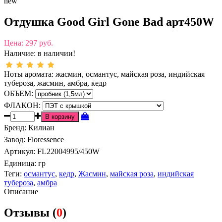
new
Отдушка Good Girl Gone Bad арт450W
Цена:
297 руб.
Наличие:
в наличии!
Ноты аромата: жасмин, османтус, майская роза, индийская
тубероза, жасмин, амбра, кедр
ОБЪЕМ:
ФЛАКОН:
Бренд
:
Килиан
Завод
:
Floressence
Артикул
:
FL22004995/450W
Единица:
гр
Теги:
османтус
,
кедр
,
Жасмин
,
майская роза
,
индийская
тубероза
,
амбра
Описание
Отзывы (
0
)