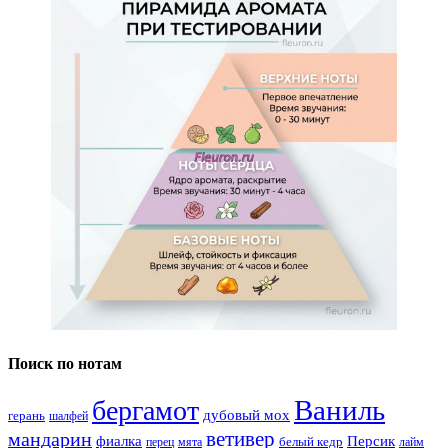
Поиск по нотам
Ваниль
бергамот
дубовый мох
герань
шалфей
ветивер
мандарин
фиалка
Персик
белый кедр
перец
мята
лайм