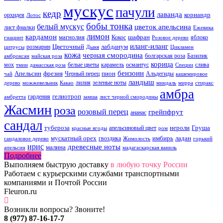
мускус
пачули
кедр
лаванда
кориандр
орхидея
Лотос
бобы тонка
белый мускус
цветок апельсина
лист фиалки
Ежевика
лимон
кардамон
магнолия
шафран
Кокос
яблоко
гиацинт
Розовое дерево
иланг-иланг
Цветочный
лабданум
розмарин
цитрусы
Дыня
Цикламен
кожа
черная смородина
болгарская роза
Базилик
амброксан
майская роза
корица
мох
белые цветы
карамель
османтус
слива
тмин
дамасская роза
Специи
бензоин
Апельсин
фрезия
пион
Черный перец
Альдегиды
чай
кашемировое
ландыш
лилия
зеленые ноты
дерево
можжевельник
Какао
миндаль
мирра
стиракс
амбра
гелиотроп
гардения
амбретта
замша
лист черной смородины
Жасмин
роза
розовый перец
грейпфрут
ананас
сандал
тубероза
нероли
Груша
апельсиновый цвет
красные ягоды
ром
мускатный орех
имбирь
ладан
гвоздика
сандаловое дерево
Жимолость
горький
ирис
древесные ноты
малина
апельсин
мадагаскарская ваниль
Подробнее
Выполняем быструю доставку
в любую точку России
Работаем с курьерскими службами транспортными
компаниями и Почтой России
Fleuron.ru
Возникли вопросы? Звоните!
8 (977) 87-16-17-7