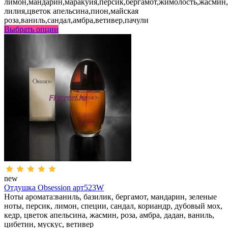
лимон,мандарин,маракуйя,персик,бергамот,жимолость,жасмин,
лилия,цветок апельсина,пион,майская
роза,ваниль,сандал,амбра,ветивер,пачули
Выбрать опции
new
Отдушка Obsession арт523W
Ноты аромата:ваниль, базилик, бергамот, мандарин, зеленые
ноты, персик, лимон, специи, сандал, кориандр, дубовый мох,
кедр, цветок апельсина, жасмин, роза, амбра, дадан, ваниль,
цибетин, мускус, ветивер