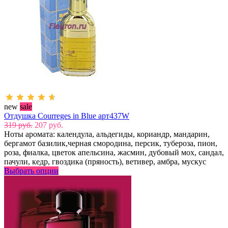
new
sale
Отдушка Courreges in Blue арт437W
319 руб.
207 руб.
Ноты аромата: календула, альдегиды, кориандр, мандарин,
бергамот базилик,черная смородина, персик, тубероза, пион,
роза, фиалка, цветок апельсина, жасмин, дубовый мох, сандал,
пачули, кедр, гвоздика (пряность), ветивер, амбра, мускус
Выбрать опции