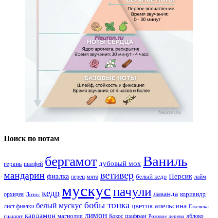
Поиск по нотам
Ваниль
бергамот
дубовый мох
герань
шалфей
ветивер
мандарин
фиалка
Персик
белый кедр
перец
мята
лайм
мускус
пачули
кедр
лаванда
кориандр
орхидея
Лотос
бобы тонка
белый мускус
цветок апельсина
лист фиалки
Ежевика
лимон
кардамон
магнолия
шафран
Кокос
яблоко
гиацинт
Розовое дерево