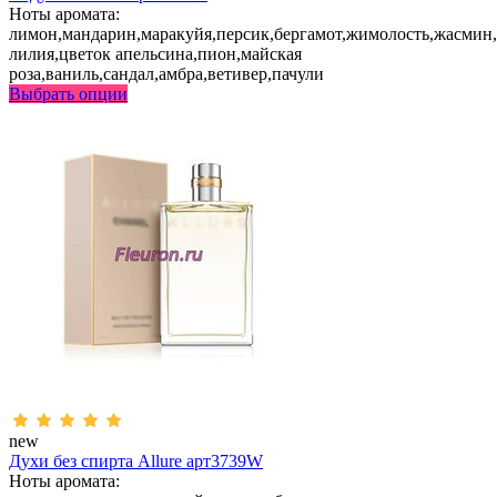
Ноты аромата:
лимон,мандарин,маракуйя,персик,бергамот,жимолость,жасмин,
лилия,цветок апельсина,пион,майская
роза,ваниль,сандал,амбра,ветивер,пачули
Выбрать опции
new
Духи без спирта Allure арт3739W
Ноты аромата: