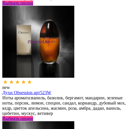
Выбрать опции
new
Духи Obsession арт523W
Ноты аромата:ваниль, базилик, бергамот, мандарин, зеленые
ноты, персик, лимон, специи, сандал, кориандр, дубовый мох,
кедр, цветок апельсина, жасмин, роза, амбра, дадан, ваниль,
цибетин, мускус, ветивер
Выбрать опции