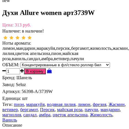
new
Духи Allure women арт3739W
Цена:
313 руб.
Наличие:
в наличии!
Ноты аромата:
лимон,мандарин,маракуйя,персик,бергамот,жимолость,жасмин,
лилия,цветок апельсина,пион,майская
роза,ваниль,сандал,амбра,ветивер,пачули
ОБЪЕМ:
Бренд
:
Шанель
Завод
:
Seluz
Артикул
:
56398-A/3739W
Единица:
шт
Теги:
пион
,
маракуйя
,
водяная лилия
,
лимон
,
фрезия
,
Жасмин
,
ветивер
,
бергамот
,
Персик
,
майская роза
,
пачули
,
мандарин
,
магнолия
,
сандал
,
амбра
,
цветок апельсина
,
Жимолость
,
Ваниль
Описание