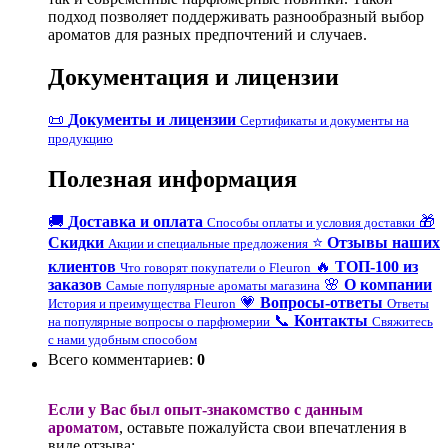
подход позволяет поддерживать разнообразный выбор
ароматов для разных предпочтений и случаев.
Документация и лицензии
📜
Документы и лицензии
Сертификаты и документы на
продукцию
Полезная информация
🚚
Доставка и оплата
🎁
Способы оплаты и условия доставки
Скидки
⭐
Отзывы наших
Акции и специальные предложения
клиентов
🔥
ТОП-100 из
Что говорят покупатели о Fleuron
заказов
🌸
О компании
Самые популярные ароматы магазина
💗
Вопросы-ответы
История и преимущества Fleuron
Ответы
📞
Контакты
на популярные вопросы о парфюмерии
Свяжитесь
с нами удобным способом
Всего комментариев
:
0
Если у Вас был опыт-знакомство с данным
ароматом
, оставьте пожалуйста свои впечатления в
виде отзыва: