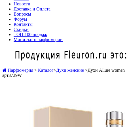
Новости
Доставка и Оплата
Вопросы
Форум
Контакты
Скидки
ТОП-100 продаж
Мини-чат о парфюмерии
Парфюмерия
>
Каталог
>
Духи женские
>
Духи Allure women
арт3739W