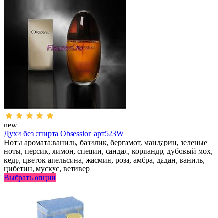
new
Духи без спирта Obsession арт523W
Ноты аромата:ваниль, базилик, бергамот, мандарин, зеленые
ноты, персик, лимон, специи, сандал, кориандр, дубовый мох,
кедр, цветок апельсина, жасмин, роза, амбра, дадан, ваниль,
цибетин, мускус, ветивер
Выбрать опции