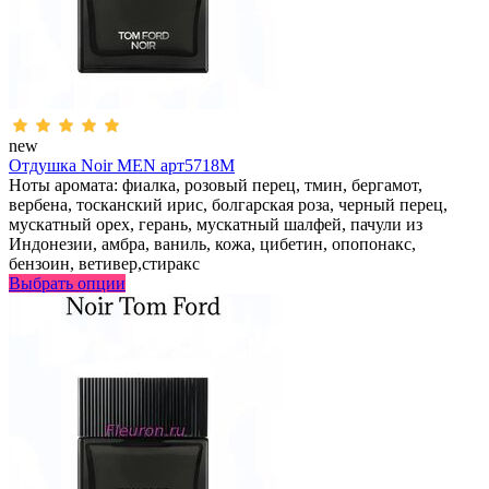
new
Отдушка Noir MEN арт5718M
Ноты аромата: фиалка, розовый перец, тмин, бергамот,
вербена, тосканский ирис, болгарская роза, черный перец,
мускатный орех, герань, мускатный шалфей, пачули из
Индонезии, амбра, ваниль, кожа, цибетин, опопонакс,
бензоин, ветивер,стиракс
Выбрать опции