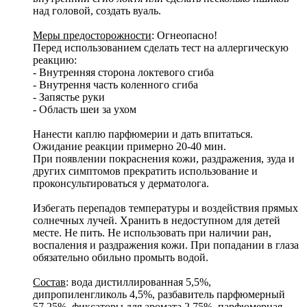
над головой, создать вуаль.
Меры предосторожности
: Огнеопасно!
Перед использованием сделать тест на аллергическую
реакцию:
- Внутренняя сторона локтевого сгиба
- Внутрення часть коленного сгиба
- Запястье руки
- Область шеи за ухом
Нанести каплю парфюмерии и дать впитаться.
Ожидание реакции примерно 20-40 мин.
При появлении покраснения кожи, раздражения, зуда и
других симптомов прекратить использование и
проконсультироваться у дерматолога.
Избегать перепадов температуры и воздействия прямых
солнечных лучей. Хранить в недоступном для детей
месте. Не пить. Не использовать при наличии ран,
воспаления и раздражения кожи. При попадании в глаза
обязательно обильно промыть водой.
Состав
: вода дистиллированная 5,5%,
дипропиленгликоль 4,5%, разбавитель парфюмерный
57,25%, фиксаторы для аромата 2,75%, парфюмерная