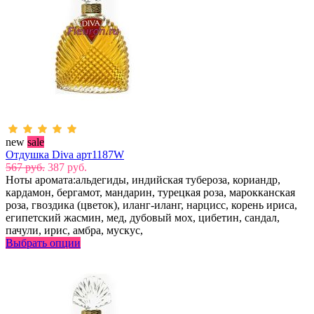
new
sale
Отдушка Diva арт1187W
567 руб.
387 руб.
Ноты аромата:альдегиды, индийская тубероза, кориандр,
кардамон, бергамот, мандарин, турецкая роза, марокканская
роза, гвоздика (цветок), иланг-иланг, нарцисс, корень ириса,
египетский жасмин, мед, дубовый мох, цибетин, сандал,
пачули, ирис, амбра, мускус,
Выбрать опции