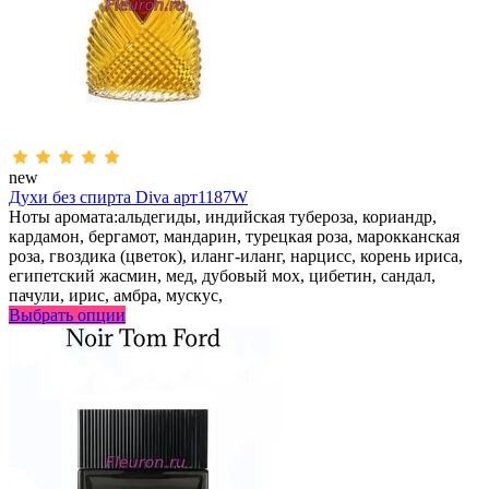
new
Духи без спирта Diva арт1187W
Ноты аромата:альдегиды, индийская тубероза, кориандр,
кардамон, бергамот, мандарин, турецкая роза, марокканская
роза, гвоздика (цветок), иланг-иланг, нарцисс, корень ириса,
египетский жасмин, мед, дубовый мох, цибетин, сандал,
пачули, ирис, амбра, мускус,
Выбрать опции