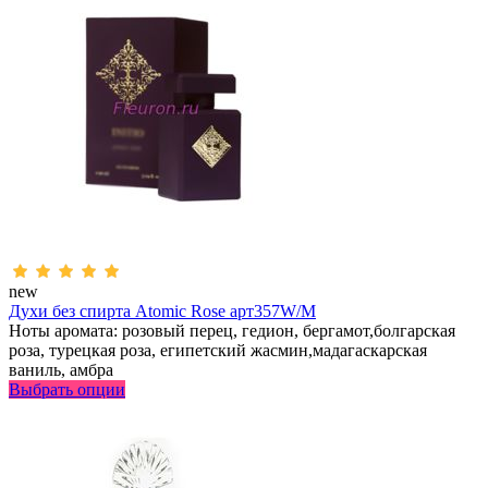
new
Духи без спирта Atomic Rose арт357W/M
Ноты аромата: розовый перец, гедион, бергамот,болгарская
роза, турецкая роза, египетский жасмин,мадагаскарская
ваниль, амбра
Выбрать опции