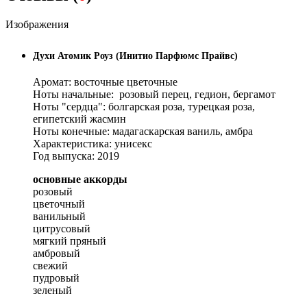
Изображения
Духи Атомик Роуз (Инитио Парфюмс Прайвс)
Аромат: восточные цветочные
Ноты начальные: розовый перец, гедион, бергамот
Ноты "сердца": болгарская роза, турецкая роза,
египетский жасмин
Ноты конечные: мадагаскарская ваниль, амбра
Характеристика: унисекс
Год выпуска: 2019
основные аккорды
розовый
цветочный
ванильный
цитрусовый
мягкий пряный
амбровый
свежий
пудровый
зеленый