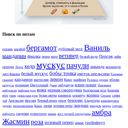
Поиск по нотам
Ваниль
бергамот
дубовый мох
герань
шалфей
ветивер
мандарин
фиалка
Персик
белый кедр
перец
мята
лайм
мускус
пачули
кедр
лаванда
кориандр
орхидея
Лотос
бобы тонка
белый мускус
цветок апельсина
лист фиалки
Ежевика
лимон
кардамон
магнолия
шафран
Кокос
яблоко
гиацинт
Розовое дерево
иланг-иланг
Цветочный
лабданум
розмарин
цитрусы
Дыня
Цикламен
кожа
черная смородина
болгарская роза
Базилик
амброксан
майская роза
корица
мох
белые цветы
карамель
османтус
слива
тмин
дамасская роза
Специи
бензоин
Апельсин
фрезия
пион
Черный перец
Альдегиды
чай
кашемировое
ландыш
лилия
зеленые ноты
дерево
можжевельник
Какао
миндаль
мирра
стиракс
амбра
гелиотроп
гардения
амбретта
замша
лист черной смородины
Жасмин
роза
розовый перец
грейпфрут
ананас