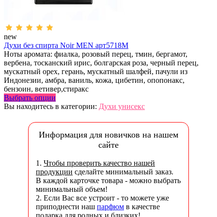
new
Духи без спирта Noir MEN арт5718M
Ноты аромата: фиалка, розовый перец, тмин, бергамот,
вербена, тосканский ирис, болгарская роза, черный перец,
мускатный орех, герань, мускатный шалфей, пачули из
Индонезии, амбра, ваниль, кожа, цибетин, опопонакс,
бензоин, ветивер,стиракс
Выбрать опции
Вы находитесь в категории:
Духи унисекс
Информация для новичков на нашем
сайте
1.
Чтобы проверить качество нашей
продукции
сделайте минимальный заказ.
В каждой карточке товара - можно выбрать
минимальный объем!
2. Если Вас все устроит - то можете уже
приподнести наш
парфюм
в качестве
подарка для родных и близких!