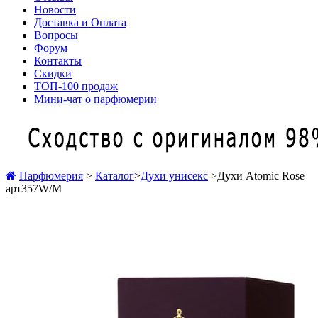
Новости
Доставка и Оплата
Вопросы
Форум
Контакты
Скидки
ТОП-100 продаж
Мини-чат о парфюмерии
Парфюмерия
>
Каталог
>
Духи унисекс
>
Духи Atomic Rose
арт357W/M