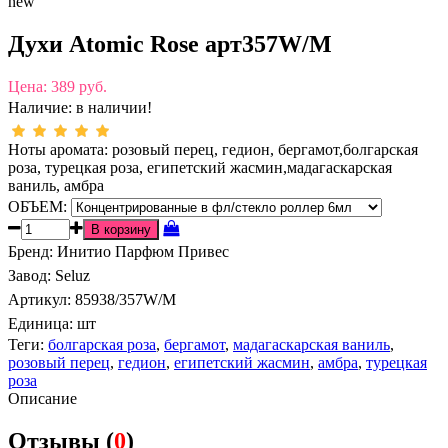
new
Духи Atomic Rose арт357W/M
Цена:
389 руб.
Наличие:
в наличии!
Ноты аромата: розовый перец, гедион, бергамот,болгарская
роза, турецкая роза, египетский жасмин,мадагаскарская
ваниль, амбра
ОБЪЕМ:
Бренд
:
Инитио Парфюм Привес
Завод
:
Seluz
Артикул
:
85938/357W/M
Единица:
шт
Теги:
болгарская роза
,
бергамот
,
мадагаскарская ваниль
,
розовый перец
,
гедион
,
египетский жасмин
,
амбра
,
турецкая
роза
Описание
Отзывы (
0
)