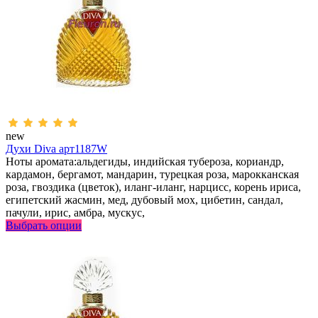
new
Духи Diva арт1187W
Ноты аромата:альдегиды, индийская тубероза, кориандр,
кардамон, бергамот, мандарин, турецкая роза, марокканская
роза, гвоздика (цветок), иланг-иланг, нарцисс, корень ириса,
египетский жасмин, мед, дубовый мох, цибетин, сандал,
пачули, ирис, амбра, мускус,
Выбрать опции