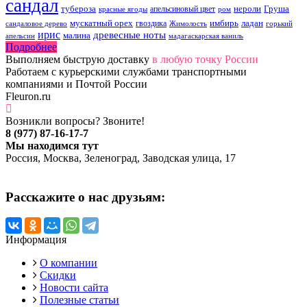
сандал
тубероза
нероли
Груша
апельсиновый цвет
красные ягоды
ром
мускатный орех
имбирь
ладан
гвоздика
сандаловое дерево
Жимолость
горький
ирис
древесные ноты
малина
апельсин
мадагаскарская ваниль
Подробнее
Выполняем быструю доставку
в любую точку России
Работаем с курьерскими службами транспортными
компаниями и Почтой России
Fleuron.ru
Возникли вопросы? Звоните!
8 (977) 87-16-17-7
Мы находимся тут
Россия, Москва, Зеленоград, Заводская улица, 17
Расскажите о нас друзьям:
Информация
О компании
Скидки
Новости сайта
Полезные статьи