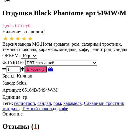
new
Отдушка Black Phantome арт5494W/M
Цена:
675 руб.
Наличие:
в наличии!
Версия завода MG.Ноты аромата: ром, сахарный тростник,
темный шоколад, карамель, миндаль, кофе, гелиотроп, сандал
ОБЪЕМ:
ФЛАКОН:
Бренд
:
Килиан
Завод
:
Seluz
Артикул
:
65164B/5494W/M
Единица:
гр
Теги:
гелиотроп
,
сандал
,
ром
,
карамель
,
Сахарный тростник
,
миндаль
,
Темный шоколад
,
кофе
Описание
Отзывы (
1
)