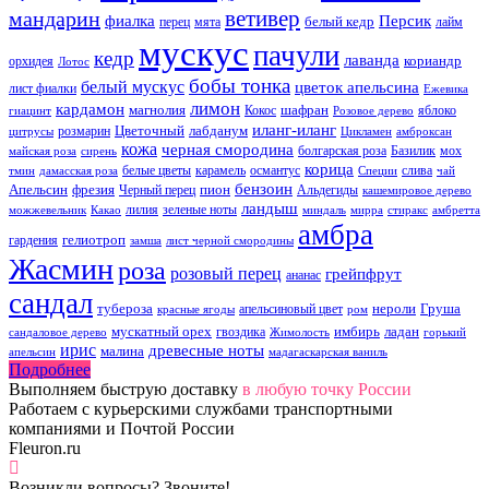
ветивер
мандарин
фиалка
Персик
белый кедр
перец
мята
лайм
мускус
пачули
кедр
лаванда
кориандр
орхидея
Лотос
бобы тонка
белый мускус
цветок апельсина
лист фиалки
Ежевика
лимон
кардамон
магнолия
шафран
Кокос
яблоко
гиацинт
Розовое дерево
иланг-иланг
Цветочный
лабданум
розмарин
цитрусы
Цикламен
амброксан
кожа
черная смородина
болгарская роза
Базилик
мох
майская роза
сирень
корица
белые цветы
карамель
османтус
слива
тмин
дамасская роза
Специи
чай
бензоин
Апельсин
фрезия
пион
Черный перец
Альдегиды
кашемировое дерево
ландыш
лилия
зеленые ноты
можжевельник
Какао
миндаль
мирра
стиракс
амбретта
амбра
гелиотроп
гардения
замша
лист черной смородины
Жасмин
роза
розовый перец
грейпфрут
ананас
сандал
тубероза
нероли
Груша
апельсиновый цвет
красные ягоды
ром
мускатный орех
имбирь
ладан
гвоздика
сандаловое дерево
Жимолость
горький
ирис
древесные ноты
малина
апельсин
мадагаскарская ваниль
Подробнее
Выполняем быструю доставку
в любую точку России
Работаем с курьерскими службами транспортными
компаниями и Почтой России
Fleuron.ru
Возникли вопросы? Звоните!