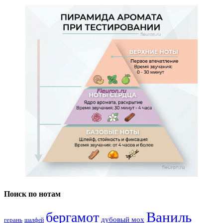
Поиск по нотам
Ваниль
бергамот
дубовый мох
герань
шалфей