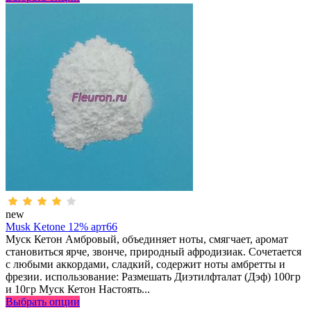
new
Musk Ketone 12% арт66
Муск Кетон Амбровый, объединяет ноты, смягчает, аромат
становиться ярче, звонче, природный афродизиак. Сочетается
с любыми аккордами, сладкий, содержит ноты амбретты и
фрезии. использование: Размешать Диэтилфталат (Дэф) 100гр
и 10гр Муск Кетон Настоять...
Выбрать опции