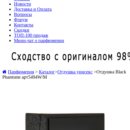
Новости
Доставка и Оплата
Вопросы
Форум
Контакты
Скидки
ТОП-100 продаж
Мини-чат о парфюмерии
Парфюмерия
>
Каталог
>
Отдушка унисекс
>
Отдушка Black
Phantome арт5494W/M