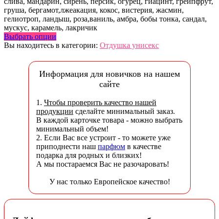
слива, мандарин, сирень, персик, огурец, гиацинт, грейпфрут,
груша, бергамот,лжеакация, кокос, вистерия, жасмин,
гелиотроп, ландыш, роза,ваниль, амбра, бобы тонка, сандал,
мускус, карамель, лакричик
Выбрать опции
Вы находитесь в категории:
Отдушка унисекс
Информация для новичков на нашем
сайте
1.
Чтобы проверить качество нашей
продукции
сделайте минимальный заказ.
В каждой карточке товара - можно выбрать
минимальный объем!
2. Если Вас все устроит - то можете уже
приподнести наш
парфюм
в качестве
подарка для родных и близких!
А мы постараемся Вас не разочаровать!
У нас только Европейское качество!