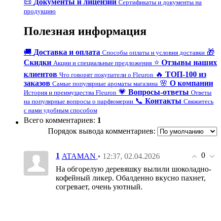
📜
Документы и лицензии
Сертификаты и документы на
продукцию
Полезная информация
🚚
Доставка и оплата
🎁
Способы оплаты и условия доставки
Скидки
⭐
Отзывы наших
Акции и специальные предложения
клиентов
🔥
ТОП-100 из
Что говорят покупатели о Fleuron
заказов
🌸
О компании
Самые популярные ароматы магазина
💗
Вопросы-ответы
История и преимущества Fleuron
Ответы
📞
Контакты
на популярные вопросы о парфюмерии
Свяжитесь
с нами удобным способом
Всего комментариев
:
1
Порядок вывода комментариев:
0
1
• 12:37, 02.04.2026
ATAMAN
На обгорелую деревяшку вылили шоколадно-
кофейный ликер. Обалденно вкусно пахнет,
согревает, очень уютный.