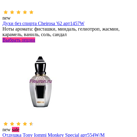
new
Духи без спирта Cheirosa '62 арт1457W
Ноты аромата: фисташки, миндаль, гелиотроп, жасмин,
карамель, ваниль, соль, сандал
Выбрать опции
new
sale
Отдушка Tony Iommi Monkey Special арт554W/M