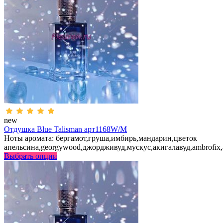
new
Отдушка Blue Talisman арт1168W/M
Ноты аромата: бергамот,груша,имбирь,мандарин,цветок
апельсина,georgywood,джордживуд,мускус,акигалавуд,ambrofix
Выбрать опции