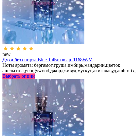
new
Духи без спирта Blue Talisman арт1168W/M
Ноты аромата: бергамот,груша,имбирь,мандарин,цветок
апельсина,georgywood,джордживуд,мускус,акигалавуд,ambrofix
Выбрать опции