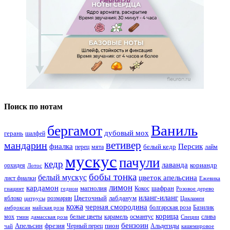
Поиск по нотам
Ваниль
бергамот
дубовый мох
герань
шалфей
ветивер
мандарин
фиалка
Персик
белый кедр
перец
мята
лайм
мускус
пачули
кедр
лаванда
кориандр
орхидея
Лотос
бобы тонка
белый мускус
цветок апельсина
лист фиалки
Ежевика
лимон
кардамон
магнолия
шафран
Кокос
гиацинт
гедион
Розовое дерево
иланг-иланг
Цветочный
лабданум
яблоко
розмарин
цитрусы
Цикламен
кожа
черная смородина
болгарская роза
Базилик
амброксан
майская роза
корица
мох
белые цветы
карамель
османтус
слива
тмин
дамасская роза
Специи
бензоин
Апельсин
фрезия
пион
Черный перец
Альдегиды
чай
кашемировое