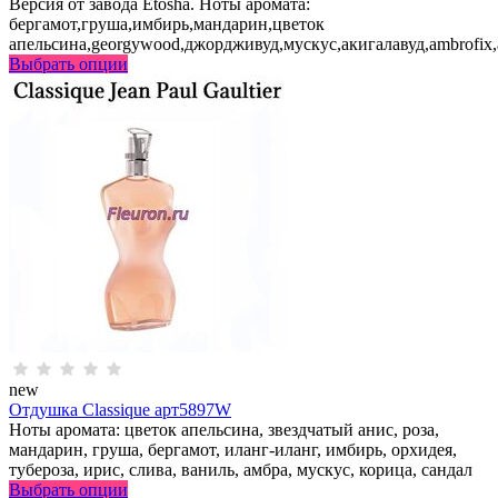
Версия от завода Etosha. Ноты аромата:
бергамот,груша,имбирь,мандарин,цветок
апельсина,georgywood,джордживуд,мускус,акигалавуд,ambrofix
Выбрать опции
new
Отдушка Classique арт5897W
Ноты аромата: цветок апельсина, звездчатый анис, роза,
мандарин, груша, бергамот, иланг-иланг, имбирь, орхидея,
тубероза, ирис, слива, ваниль, амбра, мускус, корица, сандал
Выбрать опции