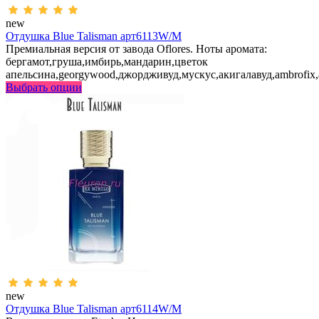
new
Отдушка Blue Talisman арт6113W/M
Премиальная версия от завода Oflores. Ноты аромата:
бергамот,груша,имбирь,мандарин,цветок
апельсина,georgywood,джордживуд,мускус,акигалавуд,ambrofix
Выбрать опции
new
Отдушка Blue Talisman арт6114W/M