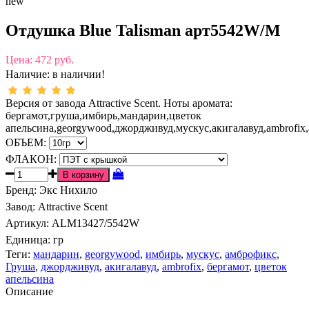
new
Отдушка Blue Talisman арт5542W/M
Цена:
472 руб.
Наличие:
в наличии!
​​​​​​​Версия от завода Attractive Scent. Ноты аромата:
бергамот,груша,имбирь,мандарин,цветок
апельсина,georgywood,джордживуд,мускус,акигалавуд,ambrofix
ОБЪЕМ:
ФЛАКОН:
Бренд
:
Экс Нихило
Завод
:
Attractive Scent
Артикул
:
ALM13427/5542W
Единица:
гр
Теги:
мандарин
,
georgywood
,
имбирь
,
мускус
,
амброфикс
,
Груша
,
джордживуд
,
акигалавуд
,
ambrofix
,
бергамот
,
цветок
апельсина
Описание