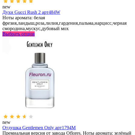
new
Духи Gucci Rush 2 арт484W
Ноты аромата: белая
фрезия,ландыш,роза,лилия,гардения,пальма,нарцисс,черная
смородина,мускус,дубовый мох
Выбрать опции
new
Отдушка Gentlemen Only арт1794M
Премиальная версия от завода Oflores. Ноты аромата: зелёный