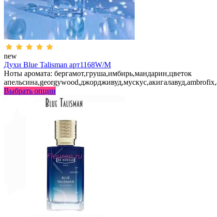
new
Духи Blue Talisman арт1168W/M
Ноты аромата: бергамот,груша,имбирь,мандарин,цветок
апельсина,georgywood,джордживуд,мускус,акигалавуд,ambrofix
Выбрать опции