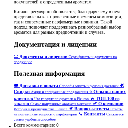
покупателей к определенным ароматам.
Каталог регулярно обновляется, благодаря чему в нем
представлены как проверенные временем композиции,
так и современные парфюмерные новинки. Такой
подход позволяет поддерживать разнообразный выбор
ароматов для разных предпочтений и случаев.
Документация и лицензии
📜
Документы и лицензии
Сертификаты и документы на
продукцию
Полезная информация
🚚
Доставка и оплата
🎁
Способы оплаты и условия доставки
Скидки
⭐
Отзывы наших
Акции и специальные предложения
клиентов
🔥
ТОП-100 из
Что говорят покупатели о Fleuron
заказов
🌸
О компании
Самые популярные ароматы магазина
💗
Вопросы-ответы
История и преимущества Fleuron
Ответы
📞
Контакты
на популярные вопросы о парфюмерии
Свяжитесь
с нами удобным способом
Всего комментариев
:
0