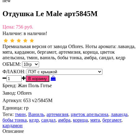
new
Отдушка Le Male арт5845M
Цена:
756 руб.
Наличие:
в наличии!
Премиальная версия от завода Oflores. Ноты аромата: лаванда,
мята, кардамон, бергамот, артемизия, корица, цветок
апельсина, тмин, ваниль, бобы тонка, амбра, сандал, кедр
ОБЪЕМ:
ФЛАКОН:
Бренд
:
Жан Поль Готье
Завод
:
Oflores
Артикул
:
653 v2/5845M
Единица:
гр
Теги:
тмин
,
Ваниль
,
артемизия
,
цветок апельсина
,
лаванда
,
бобы тонка
,
кедр
,
сандал
,
амбра
,
корица
,
мята
,
бергамот
,
кардамон
Описание