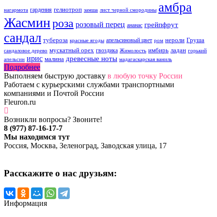
амбра
гелиотроп
гардения
нагармота
замша
лист черной смородины
Жасмин
роза
розовый перец
грейпфрут
ананас
сандал
тубероза
нероли
Груша
апельсиновый цвет
красные ягоды
ром
мускатный орех
имбирь
ладан
гвоздика
сандаловое дерево
Жимолость
горький
ирис
древесные ноты
малина
апельсин
мадагаскарская ваниль
Подробнее
Выполняем быструю доставку
в любую точку России
Работаем с курьерскими службами транспортными
компаниями и Почтой России
Fleuron.ru
Возникли вопросы? Звоните!
8 (977) 87-16-17-7
Мы находимся тут
Россия, Москва, Зеленоград, Заводская улица, 17
Расскажите о нас друзьям:
Информация