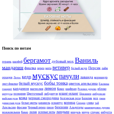
Поиск по нотам
Ваниль
бергамот
дубовый мох
герань
шалфей
ветивер
мандарин
фиалка
Персик
белый кедр
перец
мята
лайм
мускус
пачули
кедр
лаванда
кориандр
орхидея
Лотос
бобы тонка
белый мускус
цветок апельсина
лист фиалки
Ежевика
лимон
кардамон
магнолия
шафран
Кокос
яблоко
гиацинт
Розовое дерево
иланг-иланг
Цветочный
лабданум
розмарин
цитрусы
Цикламен
амброксан
кожа
черная смородина
болгарская роза
Базилик
мох
майская роза
тмин
корица
белые цветы
карамель
османтус
слива
дамасская роза
Специи
чай
бензоин
Апельсин
фрезия
пион
Черный перец
Альдегиды
кашемировое дерево
ландыш
лилия
зеленые ноты
можжевельник
Какао
миндаль
мирра
стиракс
амбретта