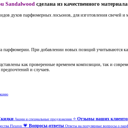
ou Sandalwood
сделана из качественного материала
дов духов парфюмерных лосьонов, для изготовления свечей и 
 парфюмерии. При добавлении новых позиций учитываются каче
редставлены как проверенные временем композиции, так и совр
 предпочтений и случаев.
укцию
Скидки
⭐
Отзывы наших клиенто
Акции и специальные предложения
💗
Вопросы-ответы
ества Fleuron
Ответы на популярные вопросы о па