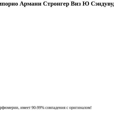
порио Армани Стронгер Виз Ю Сэндув
фюмерии, имеет 90-99% совпадения с оригиналом!