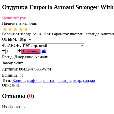
Отдушка Emporio Armani Stronger With
Цена:
983 руб.
Наличие:
в наличии!
Версия от завода Seluz. Ноты аромата: шафран, лаванда, каштан,
ОБЪЕМ:
ФЛАКОН:
Бренд
:
Джорджио Армани
Завод
:
Seluz
Артикул
:
88432-A/5955W/M
Единица:
гр
Теги:
Ваниль
,
шафран
,
каштан
,
лаванда
,
кедр
,
сандал
Описание
Отзывы (
0
)
Изображения