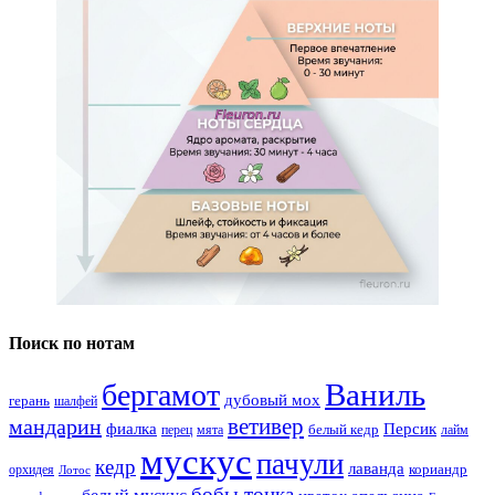
Поиск по нотам
Ваниль
бергамот
дубовый мох
герань
шалфей
ветивер
мандарин
фиалка
Персик
белый кедр
перец
мята
лайм
мускус
пачули
кедр
лаванда
кориандр
орхидея
Лотос
бобы тонка