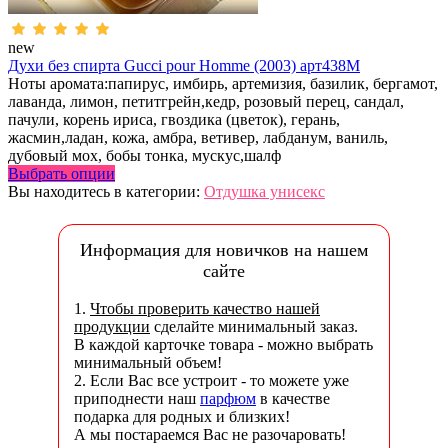
new
Духи без спирта Gucci pour Homme (2003) арт438M
Ноты аромата:папирус, имбирь, артемизия, базилик, бергамот,
лаванда, лимон, петитгрейн,кедр, розовый перец, сандал,
пачули, корень ириса, гвоздика (цветок), герань,
жасмин,ладан, кожа, амбра, ветивер, лабданум, ваниль,
дубовый мох, бобы тонка, мускус,шалф
Выбрать опции
Вы находитесь в категории:
Отдушка унисекс
Информация для новичков на нашем
сайте
1.
Чтобы проверить качество нашей
продукции
сделайте минимальный заказ.
В каждой карточке товара - можно выбрать
минимальный объем!
2. Если Вас все устроит - то можете уже
приподнести наш
парфюм
в качестве
подарка для родных и близких!
А мы постараемся Вас не разочаровать!