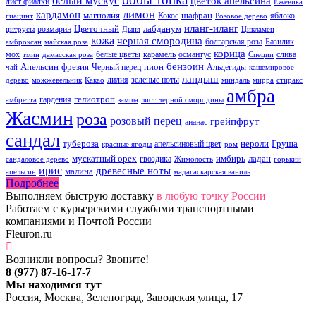
белый мускус
цветок апельсина
лист фиалки
Ежевика
лимон
кардамон
магнолия
шафран
Кокос
яблоко
гиацинт
Розовое дерево
иланг-иланг
Цветочный
лабданум
розмарин
цитрусы
Дыня
Цикламен
кожа
черная смородина
болгарская роза
Базилик
амброксан
майская роза
корица
мох
белые цветы
карамель
османтус
слива
тмин
дамасская роза
Специи
бензоин
Апельсин
фрезия
пион
Черный перец
Альдегиды
чай
кашемировое
ландыш
лилия
зеленые ноты
дерево
можжевельник
Какао
миндаль
мирра
стиракс
амбра
гелиотроп
гардения
амбретта
замша
лист черной смородины
Жасмин
роза
розовый перец
грейпфрут
ананас
сандал
тубероза
нероли
Груша
апельсиновый цвет
красные ягоды
ром
мускатный орех
имбирь
ладан
гвоздика
сандаловое дерево
Жимолость
горький
ирис
древесные ноты
малина
апельсин
мадагаскарская ваниль
Подробнее
Выполняем быструю доставку
в любую точку России
Работаем с курьерскими службами транспортными
компаниями и Почтой России
Fleuron.ru
Возникли вопросы? Звоните!
8 (977) 87-16-17-7
Мы находимся тут
Россия, Москва, Зеленоград, Заводская улица, 17