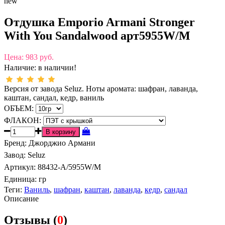
new
Отдушка Emporio Armani Stronger
With You Sandalwood арт5955W/M
Цена:
983 руб.
Наличие:
в наличии!
Версия от завода Seluz. Ноты аромата: шафран, лаванда,
каштан, сандал, кедр, ваниль
ОБЪЕМ:
ФЛАКОН:
Бренд
:
Джорджио Армани
Завод
:
Seluz
Артикул
:
88432-A/5955W/M
Единица:
гр
Теги:
Ваниль
,
шафран
,
каштан
,
лаванда
,
кедр
,
сандал
Описание
Отзывы (
0
)