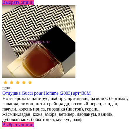
Выбрать опции
new
Отдушка Gucci pour Homme (2003) арт438M
Ноты аромата:папирус, имбирь, артемизия, базилик, бергамот,
лаванда, лимон, петитгрейн,кедр, розовый перец, сандал,
пачули, корень ириса, гвоздика (цветок), герань,
жасмин,ладан, кожа, амбра, ветивер, лабданум, ваниль,
дубовый мох, бобы тонка, мускус,шалф
Выбрать опции