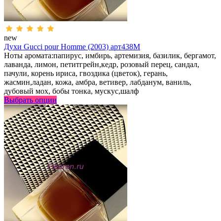
new
Духи Gucci pour Homme (2003) арт438M
Ноты аромата:папирус, имбирь, артемизия, базилик, бергамот,
лаванда, лимон, петитгрейн,кедр, розовый перец, сандал,
пачули, корень ириса, гвоздика (цветок), герань,
жасмин,ладан, кожа, амбра, ветивер, лабданум, ваниль,
дубовый мох, бобы тонка, мускус,шалф
Выбрать опции