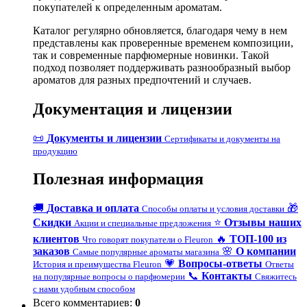
покупателей к определенным ароматам.
Каталог регулярно обновляется, благодаря чему в нем
представлены как проверенные временем композиции,
так и современные парфюмерные новинки. Такой
подход позволяет поддерживать разнообразный выбор
ароматов для разных предпочтений и случаев.
Документация и лицензии
📜
Документы и лицензии
Сертификаты и документы на
продукцию
Полезная информация
🚚
Доставка и оплата
🎁
Способы оплаты и условия доставки
Скидки
⭐
Отзывы наших
Акции и специальные предложения
клиентов
🔥
ТОП-100 из
Что говорят покупатели о Fleuron
заказов
🌸
О компании
Самые популярные ароматы магазина
💗
Вопросы-ответы
История и преимущества Fleuron
Ответы
📞
Контакты
на популярные вопросы о парфюмерии
Свяжитесь
с нами удобным способом
Всего комментариев
:
0