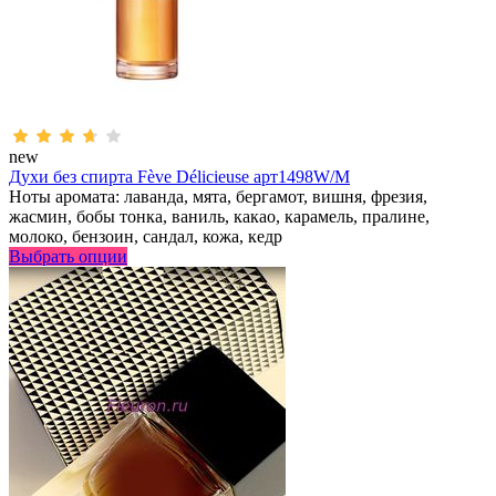
new
Духи без спирта Fève Délicieuse арт1498W/M
Ноты аромата: лаванда, мята, бергамот, вишня, фрезия,
жасмин, бобы тонка, ваниль, какао, карамель, пралине,
молоко, бензоин, сандал, кожа, кедр
Выбрать опции