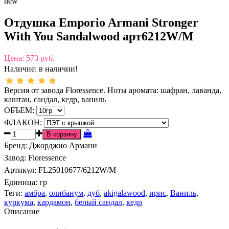
new
Отдушка Emporio Armani Stronger
With You Sandalwood арт6212W/M
Цена:
573 руб.
Наличие:
в наличии!
Версия от завода Floressence. Ноты аромата: шафран, лаванда,
каштан, сандал, кедр, ваниль
ОБЪЕМ:
ФЛАКОН:
Бренд
:
Джорджио Армани
Завод
:
Floressence
Артикул
:
FL25010677/6212W/M
Единица:
гр
Теги:
амбра
,
олибанум
,
дуб
,
akigalawood
,
ирис
,
Ваниль
,
куркума
,
кардамон
,
белый сандал
,
кедр
Описание