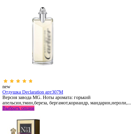
new
Отдушка Declaration арт307M
Версия завода MG. Ноты аромата: горький
апельсин,тмин,береза, бергамот,кориандр, мандарин,нероли,...
Выбрать опции