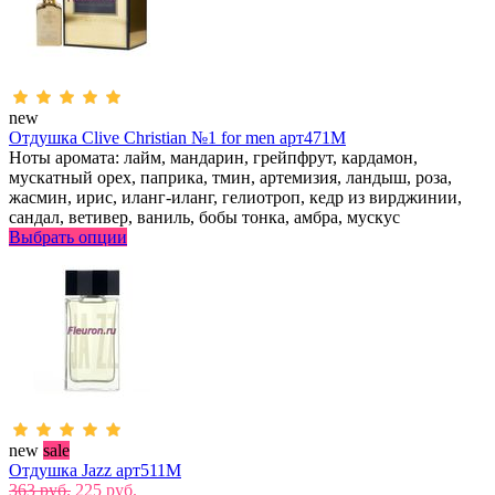
new
Отдушка Clive Christian №1 for men арт471M
Ноты аромата: лайм, мандарин, грейпфрут, кардамон,
мускатный орех, паприка, тмин, артемизия, ландыш, роза,
жасмин, ирис, иланг-иланг, гелиотроп, кедр из вирджинии,
сандал, ветивер, ваниль, бобы тонка, амбра, мускус
Выбрать опции
new
sale
Отдушка Jazz арт511M
363 руб.
225 руб.