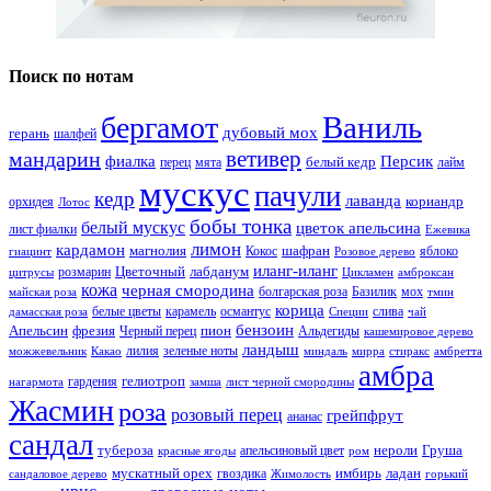
Поиск по нотам
Ваниль
бергамот
дубовый мох
герань
шалфей
ветивер
мандарин
фиалка
Персик
белый кедр
перец
мята
лайм
мускус
пачули
кедр
лаванда
кориандр
орхидея
Лотос
бобы тонка
белый мускус
цветок апельсина
лист фиалки
Ежевика
лимон
кардамон
магнолия
шафран
Кокос
яблоко
гиацинт
Розовое дерево
иланг-иланг
Цветочный
лабданум
розмарин
цитрусы
Цикламен
амброксан
кожа
черная смородина
болгарская роза
Базилик
мох
майская роза
тмин
корица
белые цветы
карамель
османтус
слива
дамасская роза
Специи
чай
бензоин
Апельсин
фрезия
пион
Черный перец
Альдегиды
кашемировое дерево
ландыш
лилия
зеленые ноты
можжевельник
Какао
миндаль
мирра
стиракс
амбретта
амбра
гелиотроп
гардения
нагармота
замша
лист черной смородины
Жасмин
роза
розовый перец
грейпфрут
ананас
сандал
тубероза
нероли
Груша
апельсиновый цвет
красные ягоды
ром
мускатный орех
имбирь
ладан
гвоздика
сандаловое дерево
Жимолость
горький