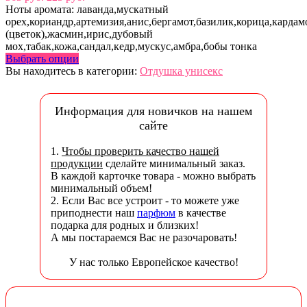
Ноты аромата: лаванда,мускатный
орех,кориандр,артемизия,анис,бергамот,базилик,корица,кардам
(цветок),жасмин,ирис,дубовый
мох,табак,кожа,сандал,кедр,мускус,амбра,бобы тонка
Выбрать опции
Вы находитесь в категории:
Отдушка унисекс
Информация для новичков на нашем
сайте
1.
Чтобы проверить качество нашей
продукции
сделайте минимальный заказ.
В каждой карточке товара - можно выбрать
минимальный объем!
2. Если Вас все устроит - то можете уже
приподнести наш
парфюм
в качестве
подарка для родных и близких!
А мы постараемся Вас не разочаровать!
У нас только Европейское качество!