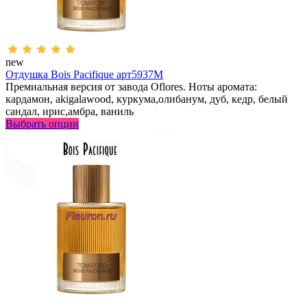
new
Отдушка Bois Pacifique арт5937M
Премиальная версия от завода Oflores. Ноты аромата:
кардамон, akigalawood, куркума,олибанум, дуб, кедр, белый
сандал, ирис,амбра, ваниль
Выбрать опции