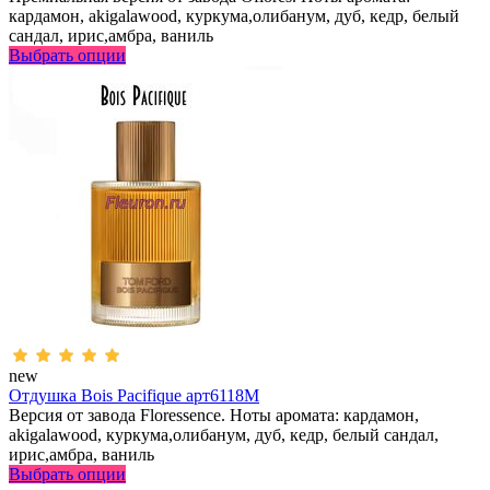
кардамон, akigalawood, куркума,олибанум, дуб, кедр, белый
сандал, ирис,амбра, ваниль
Выбрать опции
new
Отдушка Bois Pacifique арт6118M
Версия от завода Floressence. Ноты аромата: кардамон,
akigalawood, куркума,олибанум, дуб, кедр, белый сандал,
ирис,амбра, ваниль
Выбрать опции