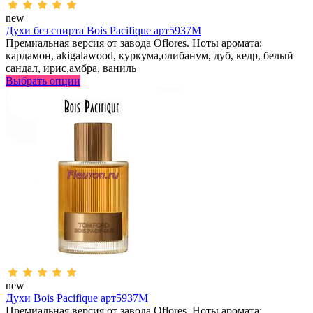
new
Духи без спирта Bois Pacifique арт5937M
Премиальная версия от завода Oflores. Ноты аромата:
кардамон, akigalawood, куркума,олибанум, дуб, кедр, белый
сандал, ирис,амбра, ваниль
Выбрать опции
new
Духи Bois Pacifique арт5937M
Премиальная версия от завода Oflores. Ноты аромата: