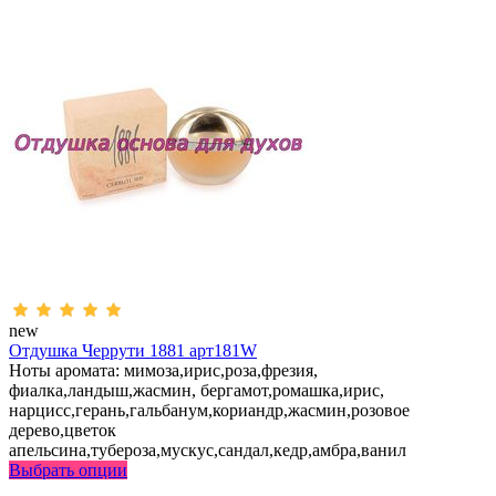
new
Отдушка Черрути 1881 арт181W
Ноты аромата: мимоза,ирис,роза,фрезия,
фиалка,ландыш,жасмин, бергамот,ромашка,ирис,
нарцисс,герань,гальбанум,кориандр,жасмин,розовое
дерево,цветок
апельсина,тубероза,мускус,сандал,кедр,амбра,ванил
Выбрать опции