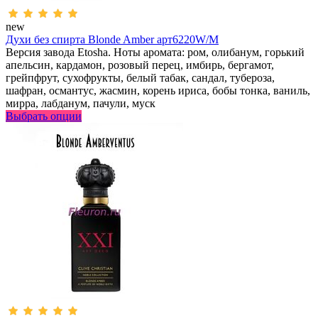
new
Духи без спирта Blonde Amber арт6220W/M
Версия завода Etosha. Ноты аромата: ром, олибанум, горький
апельсин, кардамон, розовый перец, имбирь, бергамот,
грейпфрут, сухофрукты, белый табак, сандал, тубероза,
шафран, османтус, жасмин, корень ириса, бобы тонка, ваниль,
мирра, лабданум, пачули, муск
Выбрать опции