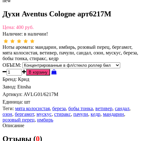
new
Духи Aventus Cologne арт6217M
Цена:
400 руб.
Наличие:
в наличии!
Ноты аромата: мандарин, имбирь, розовый перец, бергамот,
мята колосистая, ветивер, пачули, сандал, озон, мускус, береза,
бобы тонка, стиракс, кедр
ОБЪЕМ:
Бренд
:
Крид
Завод
:
Etosha
Артикул
:
AVLG01/6217M
Единица:
шт
Теги:
мята колосистая
,
береза
,
бобы тонка
,
ветивер
,
сандал
,
озон
,
бергамот
,
мускус
,
стиракс
,
пачули
,
кедр
,
мандарин
,
розовый перец
,
имбирь
Описание
Отзывы (
0
)