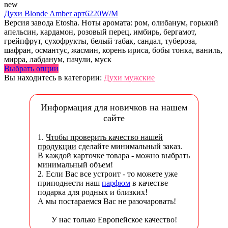
new
Духи Blonde Amber арт6220W/M
Версия завода Etosha. Ноты аромата: ром, олибанум, горький
апельсин, кардамон, розовый перец, имбирь, бергамот,
грейпфрут, сухофрукты, белый табак, сандал, тубероза,
шафран, османтус, жасмин, корень ириса, бобы тонка, ваниль,
мирра, лабданум, пачули, муск
Выбрать опции
Вы находитесь в категории:
Духи мужские
Информация для новичков на нашем
сайте
1.
Чтобы проверить качество нашей
продукции
сделайте минимальный заказ.
В каждой карточке товара - можно выбрать
минимальный объем!
2. Если Вас все устроит - то можете уже
приподнести наш
парфюм
в качестве
подарка для родных и близких!
А мы постараемся Вас не разочаровать!
У нас только Европейское качество!