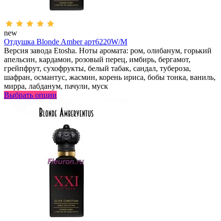
new
Отдушка Blonde Amber арт6220W/M
Версия завода Etosha. Ноты аромата: ром, олибанум, горький
апельсин, кардамон, розовый перец, имбирь, бергамот,
грейпфрут, сухофрукты, белый табак, сандал, тубероза,
шафран, османтус, жасмин, корень ириса, бобы тонка, ваниль,
мирра, лабданум, пачули, муск
Выбрать опции