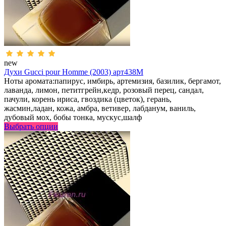
new
Духи Gucci pour Homme (2003) арт438M
Ноты аромата:папирус, имбирь, артемизия, базилик, бергамот,
лаванда, лимон, петитгрейн,кедр, розовый перец, сандал,
пачули, корень ириса, гвоздика (цветок), герань,
жасмин,ладан, кожа, амбра, ветивер, лабданум, ваниль,
дубовый мох, бобы тонка, мускус,шалф
Выбрать опции