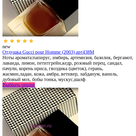
new
Отдушка Gucci pour Homme (2003) арт438M
Ноты аромата:папирус, имбирь, артемизия, базилик, бергамот,
лаванда, лимон, петитгрейн,кедр, розовый перец, сандал,
пачули, корень ириса, гвоздика (цветок), герань,
жасмин,ладан, кожа, амбра, ветивер, лабданум, ваниль,
дубовый мох, бобы тонка, мускус,шалф
Выбрать опции