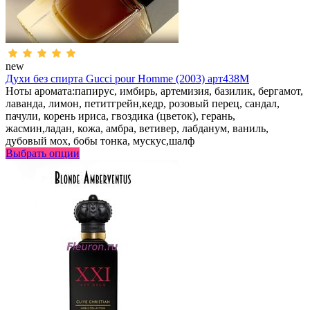
new
Духи без спирта Gucci pour Homme (2003) арт438M
Ноты аромата:папирус, имбирь, артемизия, базилик, бергамот,
лаванда, лимон, петитгрейн,кедр, розовый перец, сандал,
пачули, корень ириса, гвоздика (цветок), герань,
жасмин,ладан, кожа, амбра, ветивер, лабданум, ваниль,
дубовый мох, бобы тонка, мускус,шалф
Выбрать опции