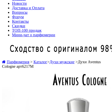
Новости
Доставка и Оплата
Вопросы
Форум
Контакты
Скидки
ТОП-100 продаж
Мини-чат о парфюмерии
Парфюмерия
>
Каталог
>
Духи мужские
>
Духи Aventus
Cologne арт6217M