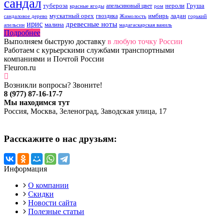
сандал
тубероза
нероли
Груша
апельсиновый цвет
красные ягоды
ром
мускатный орех
имбирь
ладан
гвоздика
сандаловое дерево
Жимолость
горький
ирис
древесные ноты
малина
апельсин
мадагаскарская ваниль
Подробнее
Выполняем быструю доставку
в любую точку России
Работаем с курьерскими службами транспортными
компаниями и Почтой России
Fleuron.ru
Возникли вопросы? Звоните!
8 (977) 87-16-17-7
Мы находимся тут
Россия, Москва, Зеленоград, Заводская улица, 17
Расскажите о нас друзьям:
Информация
О компании
Скидки
Новости сайта
Полезные статьи