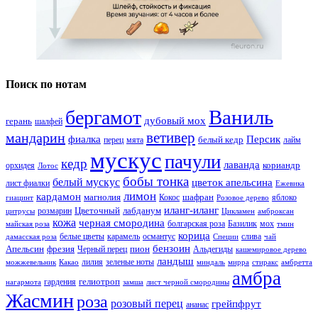
Поиск по нотам
Ваниль
бергамот
дубовый мох
герань
шалфей
ветивер
мандарин
фиалка
Персик
белый кедр
перец
мята
лайм
мускус
пачули
кедр
лаванда
кориандр
орхидея
Лотос
бобы тонка
белый мускус
цветок апельсина
лист фиалки
Ежевика
лимон
кардамон
магнолия
шафран
Кокос
яблоко
гиацинт
Розовое дерево
иланг-иланг
Цветочный
лабданум
розмарин
цитрусы
Цикламен
амброксан
кожа
черная смородина
болгарская роза
Базилик
мох
майская роза
тмин
корица
белые цветы
карамель
османтус
слива
дамасская роза
Специи
чай
бензоин
Апельсин
фрезия
пион
Черный перец
Альдегиды
кашемировое дерево
ландыш
лилия
зеленые ноты
можжевельник
Какао
миндаль
мирра
стиракс
амбретта
амбра
гелиотроп
гардения
нагармота
замша
лист черной смородины
Жасмин
роза
розовый перец
грейпфрут
ананас