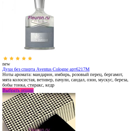
new
Духи без спирта Aventus Cologne арт6217M
Ноты аромата: мандарин, имбирь, розовый перец, бергамот,
мята колосистая, ветивер, пачули, сандал, озон, мускус, береза,
бобы тонка, стиракс, кедр
Выбрать опции