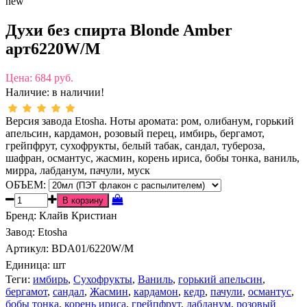
new
Духи без спирта Blonde Amber
арт6220W/M
Цена:
684 руб.
Наличие:
в наличии!
Версия завода Etosha. Ноты аромата: ром, олибанум, горький
апельсин, кардамон, розовый перец, имбирь, бергамот,
грейпфрут, сухофрукты, белый табак, сандал, тубероза,
шафран, османтус, жасмин, корень ириса, бобы тонка, ваниль,
мирра, лабданум, пачули, муск
ОБЪЕМ:
Бренд
:
Клайв Кристиан
Завод
:
Etosha
Артикул
:
BDA01/6220W/M
Единица:
шт
Теги:
имбирь
,
Сухофрукты
,
Ваниль
,
горький апельсин
,
бергамот
,
сандал
,
Жасмин
,
кардамон
,
кедр
,
пачули
,
османтус
,
бобы тонка
,
корень ириса
,
грейпфрут
,
лабданум
,
розовый