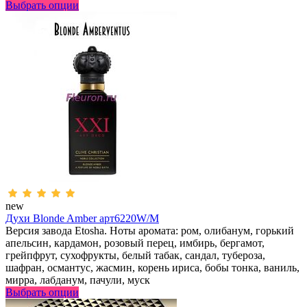
Выбрать опции
new
Духи Blonde Amber арт6220W/M
Версия завода Etosha. Ноты аромата: ром, олибанум, горький
апельсин, кардамон, розовый перец, имбирь, бергамот,
грейпфрут, сухофрукты, белый табак, сандал, тубероза,
шафран, османтус, жасмин, корень ириса, бобы тонка, ваниль,
мирра, лабданум, пачули, муск
Выбрать опции