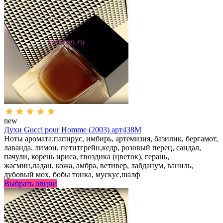
new
Духи Gucci pour Homme (2003) арт438M
Ноты аромата:папирус, имбирь, артемизия, базилик, бергамот,
лаванда, лимон, петитгрейн,кедр, розовый перец, сандал,
пачули, корень ириса, гвоздика (цветок), герань,
жасмин,ладан, кожа, амбра, ветивер, лабданум, ваниль,
дубовый мох, бобы тонка, мускус,шалф
Выбрать опции