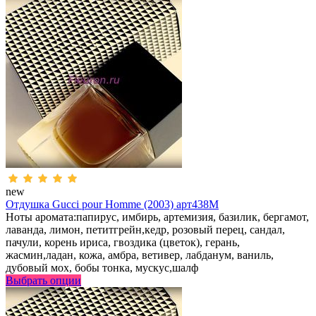
new
Отдушка Gucci pour Homme (2003) арт438M
Ноты аромата:папирус, имбирь, артемизия, базилик, бергамот,
лаванда, лимон, петитгрейн,кедр, розовый перец, сандал,
пачули, корень ириса, гвоздика (цветок), герань,
жасмин,ладан, кожа, амбра, ветивер, лабданум, ваниль,
дубовый мох, бобы тонка, мускус,шалф
Выбрать опции