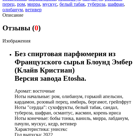
перец
,
ром
,
мирра
,
мускус
,
белый табак
,
тубероза
,
шафран
,
олибанум
,
ветивер
Описание
Отзывы (
0
)
Изображения
Без спиртовая парфюмерия из
Французского сырья Блоунд Эмбер
(Клайв Кристиан)
Версия завода Etosha.
Аромат: восточные
Ноты начальные: ром, олибанум, горький апельсин,
кардамон, розовый перец, имбирь, бергамот, грейпфрут
Ноты "сердца": сухофрукты, белый табак, сандал,
тубероза, шафран, османтус, жасмин, корень ириса
Ноты конечные: бобы тонка, ваниль, мирра, лабданум,
пачули, мускус, кедр, ветивер
Характеристика: унисекс
Год выпуска: 2022