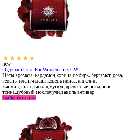
new
Отдушка Lyric For Women арт375W
Ноты аромата: кардамон,корица,имбирь, бергамот, роза,
герань, иланг-иланг, корень ириса, ангелика,
жасмин,ладан,сандал,мускус,древесные ноты,бобы
тонка,дубовый мох,пачули,ваниль,ветивер
Выбрать опции