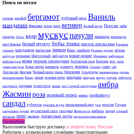
Поиск по нотам
Ваниль
бергамот
дубовый мох
герань
шалфей
ветивер
мандарин
фиалка
Персик
белый кедр
перец
мята
лайм
мускус
пачули
кедр
лаванда
кориандр
орхидея
Лотос
бобы тонка
белый мускус
цветок апельсина
лист фиалки
Ежевика
лимон
кардамон
магнолия
шафран
Кокос
яблоко
гиацинт
Розовое дерево
иланг-иланг
Цветочный
лабданум
розмарин
цитрусы
Цикламен
амброксан
кожа
черная смородина
болгарская роза
Базилик
мох
майская роза
тмин
корица
белые цветы
карамель
османтус
слива
дамасская роза
Специи
чай
бензоин
Апельсин
фрезия
пион
Черный перец
Альдегиды
кашемировое дерево
ландыш
лилия
зеленые ноты
можжевельник
Какао
миндаль
мирра
стиракс
амбретта
амбра
гелиотроп
гардения
нагармота
замша
лист черной смородины
Жасмин
роза
розовый перец
грейпфрут
ананас
сандал
тубероза
нероли
Груша
апельсиновый цвет
красные ягоды
ром
мускатный орех
имбирь
ладан
гвоздика
сандаловое дерево
Жимолость
горький
ирис
древесные ноты
малина
апельсин
мадагаскарская ваниль
Подробнее
Выполняем быструю доставку
в любую точку России
Работаем с курьерскими службами транспортными