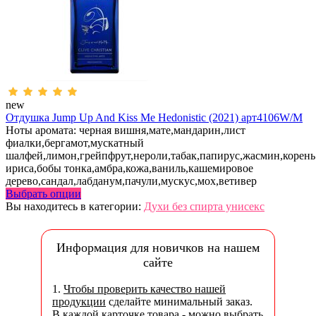
new
Отдушка Jump Up And Kiss Me Hedonistic (2021) арт4106W/M
Ноты аромата: черная вишня,мате,мандарин,лист
фиалки,бергамот,мускатный
шалфей,лимон,грейпфрут,нероли,табак,папирус,жасмин,корень
ириса,бобы тонка,амбра,кожа,ваниль,кашемировое
дерево,сандал,лабданум,пачули,мускус,мох,ветивер
Выбрать опции
Вы находитесь в категории:
Духи без спирта унисекс
Информация для новичков на нашем
сайте
1.
Чтобы проверить качество нашей
продукции
сделайте минимальный заказ.
В каждой карточке товара - можно выбрать