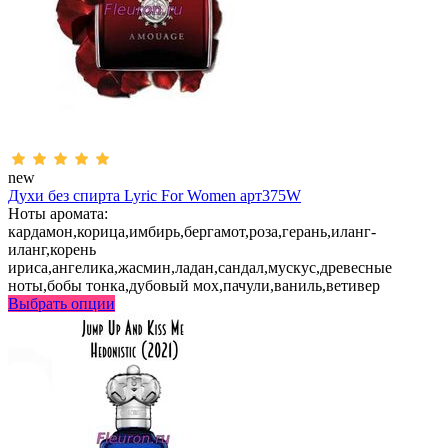
new
Духи без спирта Lyric For Women арт375W
Ноты аромата:
кардамон,корица,имбирь,бергамот,роза,герань,иланг-
иланг,корень
ириса,ангелика,жасмин,ладан,сандал,мускус,древесные
ноты,бобы тонка,дубовый мох,пачули,ваниль,ветивер
Выбрать опции