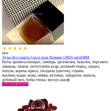
new
Духи без спирта Gucci pour Homme (2003) арт438M
Ноты аромата:папирус, имбирь, артемизия, базилик, бергамот,
лаванда, лимон, петитгрейн,кедр, розовый перец, сандал,
пачули, корень ириса, гвоздика (цветок), герань,
жасмин,ладан, кожа, амбра, ветивер, лабданум, ваниль,
дубовый мох, бобы тонка, мускус,шалф
Выбрать опции