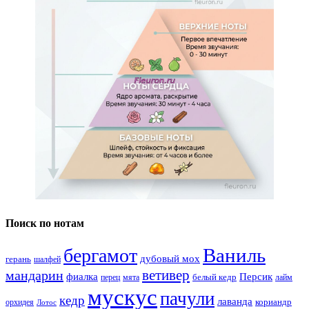
Поиск по нотам
Ваниль
бергамот
дубовый мох
герань
шалфей
ветивер
мандарин
фиалка
Персик
белый кедр
перец
мята
лайм
мускус
пачули
кедр
лаванда
кориандр
орхидея
Лотос