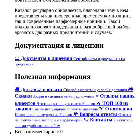
Каталог регулярно обновляется, благодаря чему в нем
представлены как проверенные временем композиции,
так и современные парфюмерные новинки. Такой
подход позволяет поддерживать разнообразный выбор
ароматов для разных предпочтений и случаев.
Документация и лицензии
📜
Документы и лицензии
Сертификаты и документы на
продукцию
Полезная информация
🚚
Доставка и оплата
🎁
Способы оплаты и условия доставки
Скидки
⭐
Отзывы наших
Акции и специальные предложения
клиентов
🔥
ТОП-100 из
Что говорят покупатели о Fleuron
заказов
🌸
О компании
Самые популярные ароматы магазина
💗
Вопросы-ответы
История и преимущества Fleuron
Ответы
📞
Контакты
на популярные вопросы о парфюмерии
Свяжитесь
с нами удобным способом
Всего комментариев
:
0