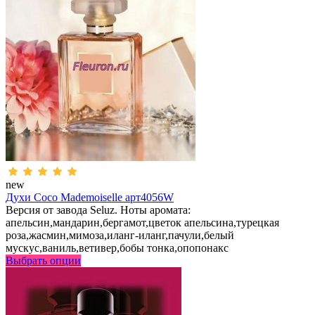
new
Духи Coco Mademoiselle арт4056W
Версия от завода Seluz. Ноты аромата:
апельсин,мандарин,бергамот,цветок апельсина,турецкая
роза,жасмин,мимоза,иланг-иланг,пачули,белый
мускус,ваниль,ветивер,бобы тонка,опопонакс
Выбрать опции