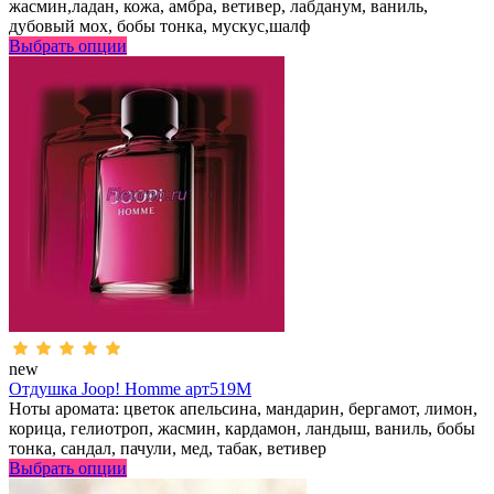
жасмин,ладан, кожа, амбра, ветивер, лабданум, ваниль,
дубовый мох, бобы тонка, мускус,шалф
Выбрать опции
new
Отдушка Joop! Homme арт519M
Ноты аромата: цветок апельсина, мандарин, бергамот, лимон,
корица, гелиотроп, жасмин, кардамон, ландыш, ваниль, бобы
тонка, сандал, пачули, мед, табак, ветивер
Выбрать опции