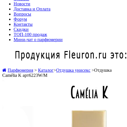
Новости
Доставка и Оплата
Вопросы
Форум
Контакты
Скидки
ТОП-100 продаж
Мини-чат о парфюмерии
Парфюмерия
>
Каталог
>
Отдушка унисекс
>
Отдушка
Camélia K арт6223W/M