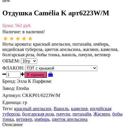
new
Отдушка Camélia K арт6223W/M
Цена:
562 руб.
Наличие:
в наличии!
Ноты аромата: красный апельсин, питахайя, имбирь,
индийская тубероза, цветок апельсина, жасмин, камелия,
болгарская роза, бобы тонка, ваниль, пачули, ветивер
ОБЪЕМ:
ФЛАКОН:
Бренд
:
Элла К Парфюмс
Завод
:
Etosha
Артикул
:
CKKP01/6223W/M
Единица:
гр
Теги:
красный апельсин
,
Ваниль
,
камелия
,
индийская
тубероза
,
болгарская роза
,
пачули
,
питахайя
,
Жасмин
,
бобы
тонка
,
ветивер
,
имбирь
,
цветок апельсина
Описание