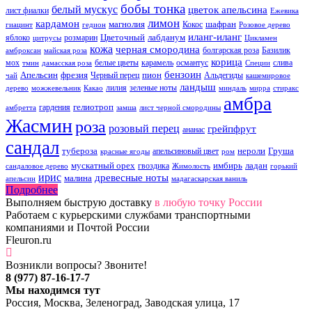
бобы тонка
белый мускус
цветок апельсина
лист фиалки
Ежевика
лимон
кардамон
магнолия
шафран
Кокос
гиацинт
гедион
Розовое дерево
иланг-иланг
Цветочный
лабданум
яблоко
розмарин
цитрусы
Цикламен
кожа
черная смородина
болгарская роза
Базилик
амброксан
майская роза
корица
мох
белые цветы
карамель
османтус
слива
тмин
дамасская роза
Специи
бензоин
Апельсин
фрезия
пион
Черный перец
Альдегиды
чай
кашемировое
ландыш
лилия
зеленые ноты
дерево
можжевельник
Какао
миндаль
мирра
стиракс
амбра
гелиотроп
гардения
амбретта
замша
лист черной смородины
Жасмин
роза
розовый перец
грейпфрут
ананас
сандал
тубероза
нероли
Груша
апельсиновый цвет
красные ягоды
ром
мускатный орех
имбирь
ладан
гвоздика
сандаловое дерево
Жимолость
горький
ирис
древесные ноты
малина
апельсин
мадагаскарская ваниль
Подробнее
Выполняем быструю доставку
в любую точку России
Работаем с курьерскими службами транспортными
компаниями и Почтой России
Fleuron.ru
Возникли вопросы? Звоните!
8 (977) 87-16-17-7
Мы находимся тут
Россия, Москва, Зеленоград, Заводская улица, 17