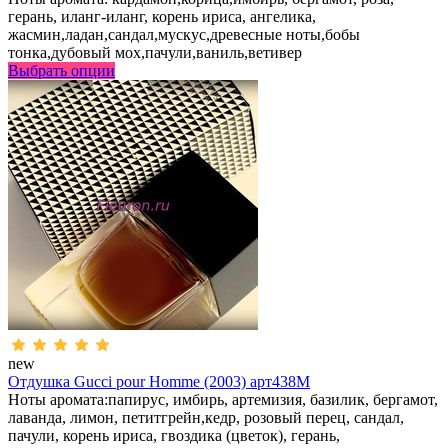
герань, иланг-иланг, корень ириса, ангелика,
жасмин,ладан,сандал,мускус,древесные ноты,бобы
тонка,дубовый мох,пачули,ваниль,ветивер
Выбрать опции
new
Отдушка Gucci pour Homme (2003) арт438M
Ноты аромата:папирус, имбирь, артемизия, базилик, бергамот,
лаванда, лимон, петитгрейн,кедр, розовый перец, сандал,
пачули, корень ириса, гвоздика (цветок), герань,