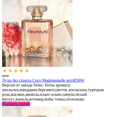
new
Духи без спирта Coco Mademoiselle арт4056W
Версия от завода Seluz. Ноты аромата:
апельсин,мандарин,бергамот,цветок апельсина,турецкая
роза,жасмин,мимоза,иланг-иланг,пачули,белый
мускус,ваниль,ветивер,бобы тонка,опопонакс
Выбрать опции