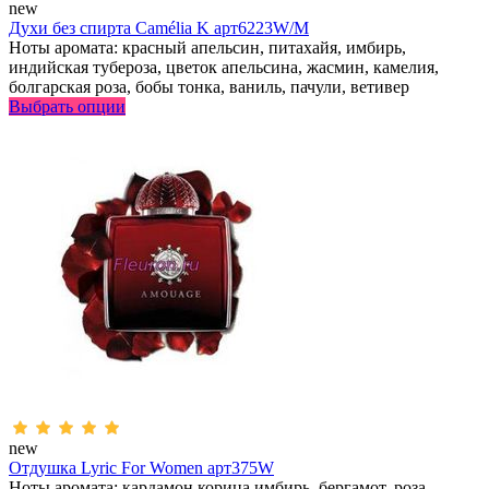
new
Духи без спирта Camélia K арт6223W/M
Ноты аромата: красный апельсин, питахайя, имбирь,
индийская тубероза, цветок апельсина, жасмин, камелия,
болгарская роза, бобы тонка, ваниль, пачули, ветивер
Выбрать опции
new
Отдушка Lyric For Women арт375W
Ноты аромата: кардамон,корица,имбирь, бергамот, роза,