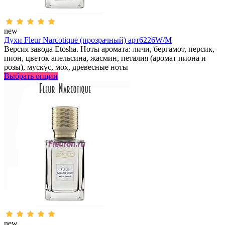
new
Духи Fleur Narcotique (прозрачный) арт6226W/M
Версия завода Etosha. Ноты аромата: личи, бергамот, персик,
пион, цветок апельсина, жасмин, петалия (аромат пиона и
розы), мускус, мох, древесные ноты
Выбрать опции
new