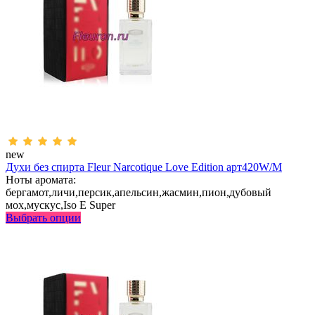
new
Духи без спирта Fleur Narcotique Love Edition арт420W/M
Ноты аромата:
бергамот,личи,персик,апельсин,жасмин,пион,дубовый
мох,мускус,Iso E Super
Выбрать опции