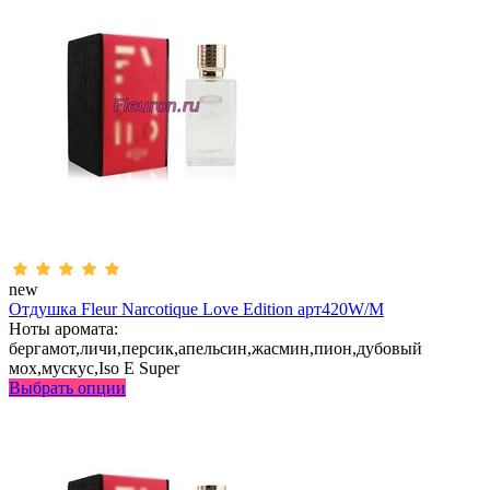
new
Отдушка Fleur Narcotique Love Edition арт420W/M
Ноты аромата:
бергамот,личи,персик,апельсин,жасмин,пион,дубовый
мох,мускус,Iso E Super
Выбрать опции