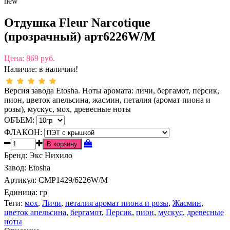
new
Отдушка Fleur Narcotique
(прозрачный) арт6226W/M
Цена:
869 руб.
Наличие:
в наличии!
Версия завода Etosha. Ноты аромата: личи, бергамот, персик,
пион, цветок апельсина, жасмин, петалия (аромат пиона и
розы), мускус, мох, древесные ноты
ОБЪЕМ:
ФЛАКОН:
Бренд
:
Экс Нихило
Завод
:
Etosha
Артикул
:
CMP1429/6226W/M
Единица:
гр
Теги:
мох
,
Личи
,
петалия аромат пиона и розы
,
Жасмин
,
цветок апельсина
,
бергамот
,
Персик
,
пион
,
мускус
,
древесные
ноты