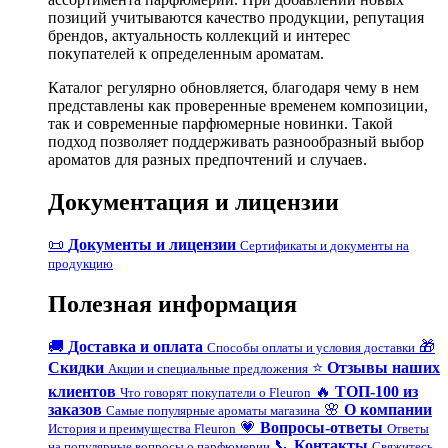
позиций учитываются качество продукции, репутация
брендов, актуальность коллекций и интерес
покупателей к определенным ароматам.
Каталог регулярно обновляется, благодаря чему в нем
представлены как проверенные временем композиции,
так и современные парфюмерные новинки. Такой
подход позволяет поддерживать разнообразный выбор
ароматов для разных предпочтений и случаев.
Документация и лицензии
📜
Документы и лицензии
Сертификаты и документы на
продукцию
Полезная информация
🚚
Доставка и оплата
🎁
Способы оплаты и условия доставки
Скидки
⭐
Отзывы наших
Акции и специальные предложения
клиентов
🔥
ТОП-100 из
Что говорят покупатели о Fleuron
заказов
🌸
О компании
Самые популярные ароматы магазина
💗
Вопросы-ответы
История и преимущества Fleuron
Ответы
📞
Контакты
на популярные вопросы о парфюмерии
Свяжитесь