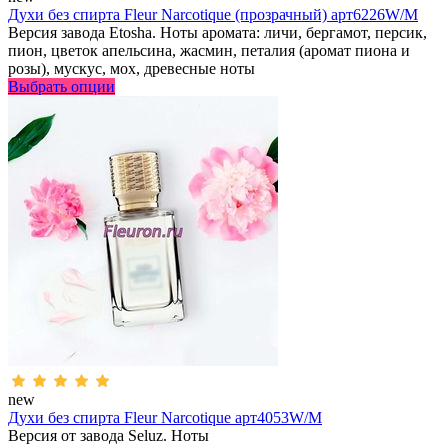
Духи без спирта Fleur Narcotique (прозрачный) арт6226W/M
Версия завода Etosha. Ноты аромата: личи, бергамот, персик,
пион, цветок апельсина, жасмин, петалия (аромат пиона и
розы), мускус, мох, древесные ноты
Выбрать опции
new
Духи без спирта Fleur Narcotique арт4053W/M
Версия от завода Seluz. Ноты