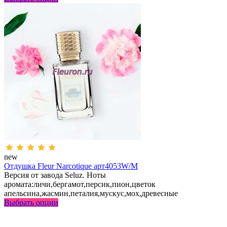
new
Отдушка Fleur Narcotique арт4053W/M
Версия от завода Seluz. Ноты
аромата:личи,бергамот,персик,пион,цветок
апельсина,жасмин,петалия,мускус,мох,древесные
Выбрать опции