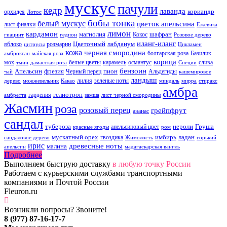
мускус
пачули
кедр
лаванда
кориандр
орхидея
Лотос
бобы тонка
белый мускус
цветок апельсина
лист фиалки
Ежевика
лимон
кардамон
магнолия
шафран
Кокос
гиацинт
гедион
Розовое дерево
иланг-иланг
Цветочный
лабданум
яблоко
розмарин
цитрусы
Цикламен
кожа
черная смородина
болгарская роза
Базилик
амброксан
майская роза
корица
мох
белые цветы
карамель
османтус
слива
тмин
дамасская роза
Специи
бензоин
Апельсин
фрезия
пион
Черный перец
Альдегиды
чай
кашемировое
ландыш
лилия
зеленые ноты
дерево
можжевельник
Какао
миндаль
мирра
стиракс
амбра
гелиотроп
гардения
амбретта
замша
лист черной смородины
Жасмин
роза
розовый перец
грейпфрут
ананас
сандал
тубероза
нероли
Груша
апельсиновый цвет
красные ягоды
ром
мускатный орех
имбирь
ладан
гвоздика
сандаловое дерево
Жимолость
горький
ирис
древесные ноты
малина
апельсин
мадагаскарская ваниль
Подробнее
Выполняем быструю доставку
в любую точку России
Работаем с курьерскими службами транспортными
компаниями и Почтой России
Fleuron.ru
Возникли вопросы? Звоните!
8 (977) 87-16-17-7