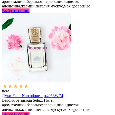
аромата:личи,бергамот,персик,пион,цветок
апельсина,жасмин,петалия,мускус,мох,древесные
Выбрать опции
new
Духи Fleur Narcotique арт4053W/M
Версия от завода Seluz. Ноты
аромата:личи,бергамот,персик,пион,цветок
апельсина,жасмин,петалия,мускус,мох,древесные
Выбрать опции