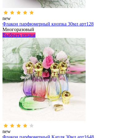
new
Флакон парфюмерный кнопка 30мл арт128
Многоразовый
Выбрать опции
new
Флакон парфюмерный Капля 30мл арт1648