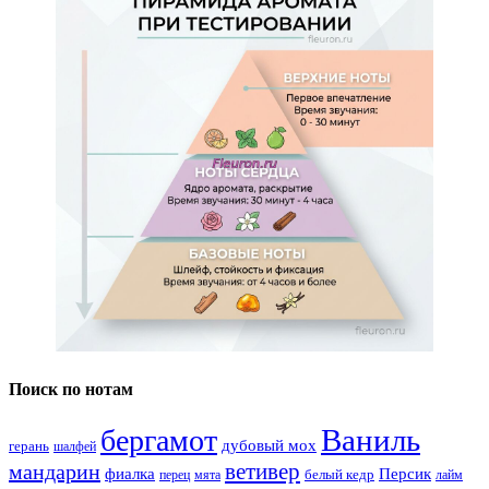
Поиск по нотам
Ваниль
бергамот
дубовый мох
герань
шалфей
ветивер
мандарин
фиалка
Персик
белый кедр
перец
мята
лайм